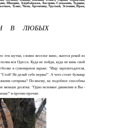
дию, Швецию, Азербайджан, Австрию, Словакию, Турцию,
етнам, Тунис, Чили, Аргентину, Уругвай, Эстонию, Иран,
ЕН В ЛЮБЫХ
о эти шутки, словно веселое вино, льются рекой из
 полна вся Одесса. Куда не пойди, куда не кинь свой
утболке в сувенирном ларьке: "Ищу зарплатодателя,
Стой! Не делай себе нервы!". А чего стоит бульвар
и жизни сатирика? По-моему, на подобное способны
 не меньше десятка: "Одно неловкое движение и Вы -
даешь!" и прочие-прочие.