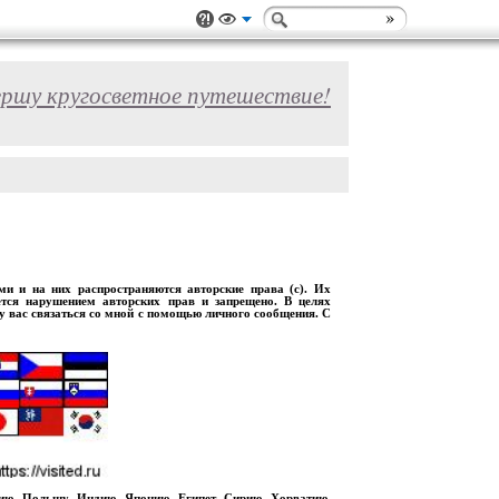
ершу кругосветное путешествие!
 и на них распространяются авторские права (с). Их
ется нарушением авторских прав и запрещено. В целях
шу вас связаться со мной с помощью личного сообщения. С
рию, Польшу, Индию, Японию, Египет, Сирию, Хорватию,