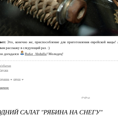
вет:
Это, конечно же, приспособление для приготовления еврейской мацы!
вам расскажу в следующий раз. :)
но догадался
Rufat_Abdulla
! Молодец!
и/обычаи
/музеи
украина
евреи
ователю
ДНИЙ САЛАТ "РЯБИНА НА СНЕГУ"