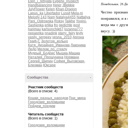
Elen_i_rebyata
Evgenij_Ruskich
Понедельник, 26 Де
Handbalancing
Heler
JBekkie
JulyFlower
Kelen
Khan-Dragon
Честно признаю
Lapus_ka
Libertador
Lussit
Mela-ni
Melody-143
Nam
Natalya4455
Nattaliya
понравился, и я 
Pani_Ostrowska
Roksy
Taikhe
Yogini-
когда мы с друз
Sashenka
erlika
fro
gedichte
gost
harimau
karlsonchik67
lozanna777
вкусу. :))
nepaprika
nnadink
starry_fairy
teyty
vasily_sergeev
vesna_2010
Аргона
Граф-С
Золотое_кольцо
Катя_Дизайнер_Иванова
Лаконика
ЛеДо
Мелом_по_стеклу
Мудрый_Бодрис
Мышка-Машка
Наталия_Прошунина
Норманн
Сергей_Щипин
София_Выговская-
Блехман
Юксаре
Сообщества
-
Участник сообществ
(Всего в списке: 4)
Кошки_разных_народов
Пни_мира
Городские_взломщики
Пойдем_поедим
Читатель сообществ
(Всего в списке: 1)
Городские_взломщики