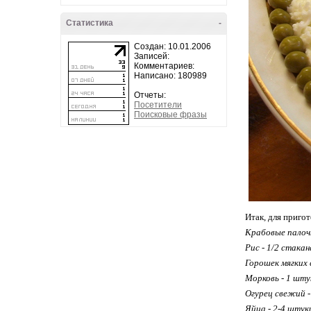
Статистика
-
Создан: 10.01.2006
Записей:
Комментариев:
Написано: 180989
Отчеты:
Посетители
Поисковые фразы
Итак, для приго
Крабовые палочк
Рис - 1/2 стака
Горошек мягких 
Морковь - 1 шту
Огурец свежий -
Яйца - 2-4 штук