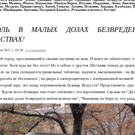
рузию, Мьянму, Йемен, Индонезию, Южную Корею, Италию, Иорданию, Литву, Финлян
ю, Молдову, Приднестровье, Китай, Гонконг, Латвию, Испанию, Андорру, Камбоджу, Вь
ю, Швейцарию, Армению, Нагорный Карабах, Румынию и немного Россию!
ОЛЬ В МАЛЫХ ДОЗАХ БЕЗВРЕД
СТВАХ!
ря 2011 г. 10:26
+ в цитатник
й город, прославившийся своими шутками на века. И вовсе не обязательно, чт
итов. Хотя куда же без этого! Но я сейчас о другом. Шутками теперь до краев
дело на глаза попадаются прикольные таблички, надписи, высказывания - на ф
росьба не беспокоить", на двери в электрощитовую с изображенной молнией: "
оторый пару лет назад переименовали бульвар Искусств? Представляете, пр
. Вдоль всего бульвара там стоят таблички с его изречениями. Сколько их? Да
 в малых дозах безвреден в любом количестве", "Чиновник, не бери то, что раз