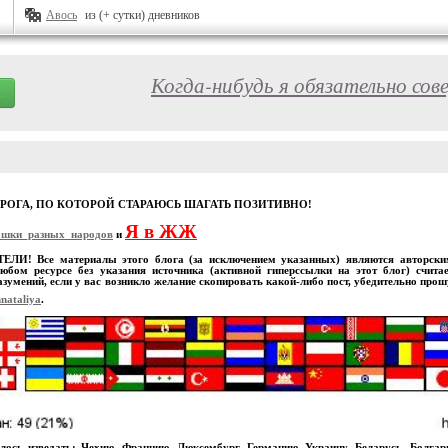
Авось
из (+ сутки) дневников
Когда-нибудь я обязательно сов
ОРОГА, ПО КОТОРОЙ СТАРАЮСЬ ШАГАТЬ ПОЗИТИВНО!
Я в ЖЖ
ошки_разных_народов
и
И! Все материалы этого блога (за исключением указанных) являются авторскими
юбом ресурсе без указания источника (активной гиперссылки на этот блог) счита
зумений, если у вас возникло желание скопировать какой-либо пост, убедительно про
nataliya
.
лось изведать: Чехию, Францию, Люксембург, Германию, Украину, Беларусь, Болга