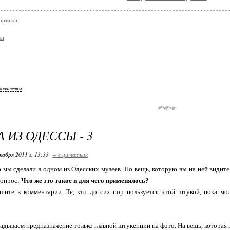
ортажи
ки
зователям
 ИЗ ОДЕССЫ - 3
кабря 2011 г. 13:33
+ в цитатник
мы сделали в одном из Одесских музеев. Но вещь, которую вы на ней видите
Вопрос:
Что же это такое и для чего применялось?
шите в комментарии. Те, кто до сих пор пользуется этой штукой, пока мол
адываем предназначение только главной штукенции на фото. На вещь, которая п