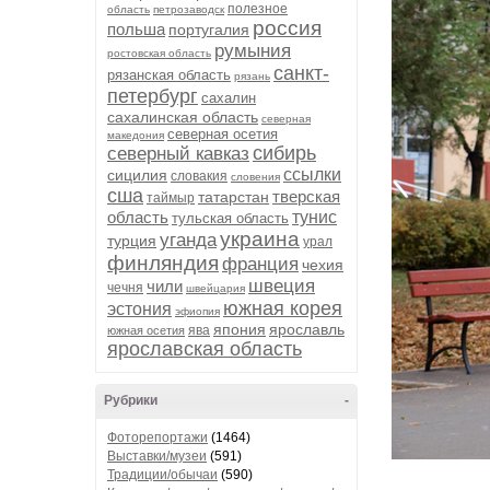
полезное
область
петрозаводск
россия
польша
португалия
румыния
ростовская область
санкт-
рязанская область
рязань
петербург
сахалин
сахалинская область
северная
северная осетия
македония
сибирь
северный кавказ
ссылки
сицилия
словакия
словения
сша
тверская
татарстан
таймыр
область
тунис
тульская область
украина
уганда
турция
урал
финляндия
франция
чехия
швеция
чили
чечня
швейцария
южная корея
эстония
эфиопия
япония
ярославль
ява
южная осетия
ярославская область
Рубрики
-
Фоторепортажи
(1464)
Выставки/музеи
(591)
Традиции/обычаи
(590)