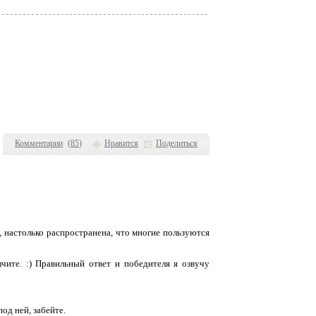
Комментарии
(
85
)
Нравится
Поделиться
, настолько распространена, что многие пользуются
чите. :) Правильный ответ и победителя я озвучу
од ней, забейте.