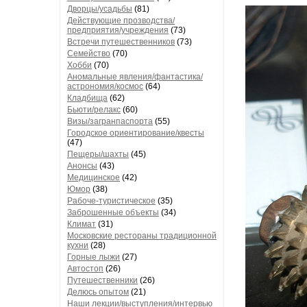
Дворцы/усадьбы
(81)
Действующие прозводства/
предприятия/учреждения
(73)
Встречи путешественников
(73)
Семейство
(70)
Хобби
(70)
Аномальные явления/фантастика/
астрономия/космос
(64)
Кладбища
(62)
Бьюти/релакс
(60)
Визы/загранпаспорта
(55)
Городское ориентирование/квесты
(47)
Пещеры/шахты
(45)
Анонсы
(43)
Медицинское
(42)
Юмор
(38)
Рабоче-туристическое
(35)
Заброшенные объекты
(34)
Климат
(31)
Московские рестораны традиционной
кухни
(28)
Горные лыжи
(27)
Автостоп
(26)
Путешественники
(26)
Делюсь опытом
(21)
Наши лекции/выступления/интервью