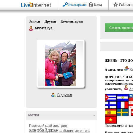
Регистрация
Вход
Рейтинги
Записи
Друзья
Комментарии
Создать дневник
Annataliya
ЖИЗНЬ - ЭТО Д
А здесь мои
К
ДОРОГИЕ ЧИТАТЕЛ
копирование на л
исключения недора
уважением,
An
В друзья
Метки
-
австрия
Пермский край
азербайджан
албания
аргентина
Пока что мне уда