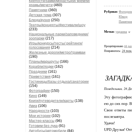
Крепости/замки/монастыри/ кремли/
храмы/мечети
(460)
Памятники
(360)
Рубрики:
Фотореп
Детская тема
(307)
Юмор
Блюда/кухня
(250)
Памятни
Театры/концерты/фестивали/шоу
(233)
Метки:
украина
Национальные парки/заповедники/
зоопарки
(217)
Игры/конкурсы/тесты/ рейтинги/
Процитировано
44 раз
голосования
(214)
Понравилось:
24 поль
Железные дороги/метро/трамваи
(190)
Планы/маршруты
(166)
Корабли/лодки
(162)
Праздники
(161)
ЗАГАДКА
Приветствия
(161)
Гостиницы/базы отдыха/санатории
(154)
Понедельник, 26 Де
Фотографии
(150)
Кино
(149)
Эту фотографию 
Книги/путеводители/карты
(138)
ею до сих пор. 
Авиа
(106)
Свои ответы пи
Народности
(103)
Мои истории
(102)
послезавтра.
Мастер-классы
(96)
Удачи!
Готовим без лука
(91)
UPD Друзья! Отг
Автобусы/автомобили
(84)