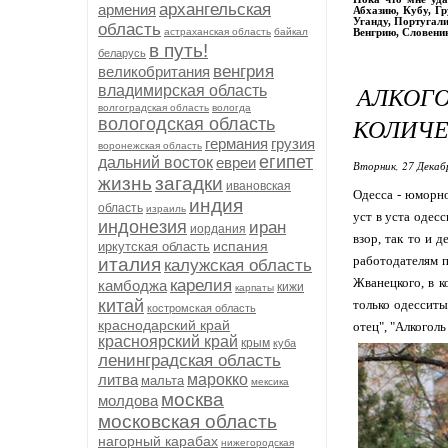
архангельская
армения
Абхазию, Кубу, Г
Уганду, Португали
область
астраханская область
байкал
Венгрию, Словени
в путь!
беларусь
венгрия
великобритания
АЛКОГ
владимирская область
волгоградская область
вологда
КОЛИЧЕ
вологодская область
германия
грузия
воронежская область
египет
дальний восток
евреи
Вторник, 27 Декаб
жизнь
загадки
ивановская
Одесса - юморно
индия
область
израиль
уст в уста одесс
индонезия
иран
иордания
взор, так то и 
испания
иркутская область
работодателям п
италия
калужская область
Жванецкого, в к
карелия
камбоджа
кижи
карпаты
китай
только одесситы
костромская область
краснодарский край
отец", "Алкоголь
красноярский край
крым
куба
ленинградская область
литва
марокко
мальта
мексика
москва
молдова
московская область
нагорный карабах
нижегородская