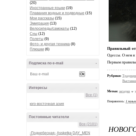
(20)
Иностранные языки
(19)
Плавания водные и подводные
(15)
Мои рассказы
(15)
Эмиграция
(13)
Велосипеды/самокаты
(12)
Сны
(12)
Полеты
(9)
Фото- и другая техника
(8)
Правильный от
Плюшки
(6)
Одессы. О нем я 
Первым правиль
Подписка по e-mail
-
Рубрики:
Традици
Выставки
Интересы
-
Метки:
загадки
Все (1)
Понравилось:
1 польз
юго-восточная азия
Постоянные читатели
-
Все (2101)
НОВОГО
-Поднебесная-
Assketka
DAY_MEN