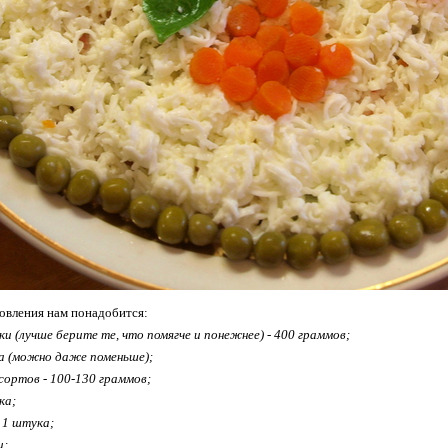
товления нам понадобится:
и (лучше берите те, что помягче и понежнее) - 400 граммов;
на (можно даже поменьше);
сортов - 100-130 граммов;
ка;
 1 штука;
и;