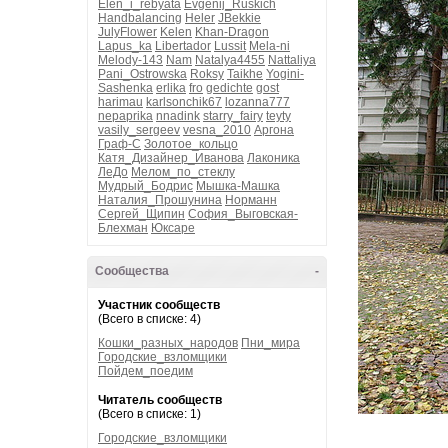
Elen_i_rebyata
Evgenij_Ruskich
Handbalancing
Heler
JBekkie
JulyFlower
Kelen
Khan-Dragon
Lapus_ka
Libertador
Lussit
Mela-ni
Melody-143
Nam
Natalya4455
Nattaliya
Pani_Ostrowska
Roksy
Taikhe
Yogini-
Sashenka
erlika
fro
gedichte
gost
harimau
karlsonchik67
lozanna777
nepaprika
nnadink
starry_fairy
teyty
vasily_sergeev
vesna_2010
Аргона
Граф-С
Золотое_кольцо
Катя_Дизайнер_Иванова
Лаконика
ЛеДо
Мелом_по_стеклу
Мудрый_Бодрис
Мышка-Машка
Наталия_Прошунина
Норманн
Сергей_Щипин
София_Выговская-
Блехман
Юксаре
Сообщества
-
Участник сообществ
(Всего в списке: 4)
Кошки_разных_народов
Пни_мира
Городские_взломщики
Пойдем_поедим
Читатель сообществ
(Всего в списке: 1)
Городские_взломщики