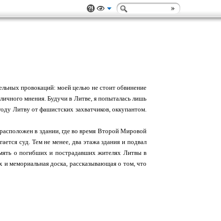
тельных провокаций: моей целью не стоит обвинение
 личного мнения. Будучи в Литве, я попыталась лишь
году Литву от фашистских захватчиков, оккупантом.
 расположен в здании, где во время Второй Мировой
ается суд. Тем не менее, два этажа здания и подвал
память о погибших и пострадавших жителях Литвы в
х и мемориальная доска, рассказывающая о том, что