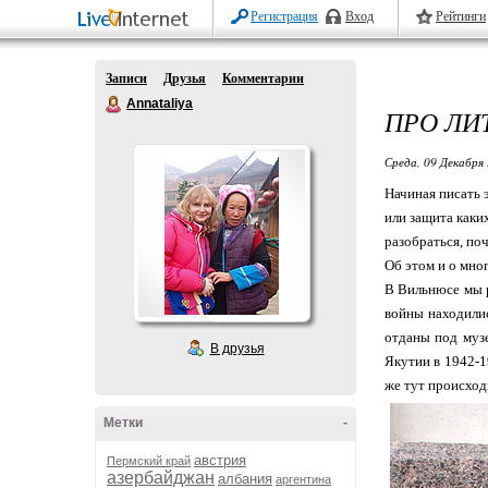
Регистрация
Вход
Рейтинги
Записи
Друзья
Комментарии
Annataliya
ПРО ЛИ
Среда, 09 Декабря 
Начиная писать 
или защита каки
разобраться, по
Об этом и о мно
В Вильнюсе мы р
войны находилис
отданы под музе
В друзья
Якутии в 1942-1
же тут происход
Метки
-
австрия
Пермский край
азербайджан
албания
аргентина