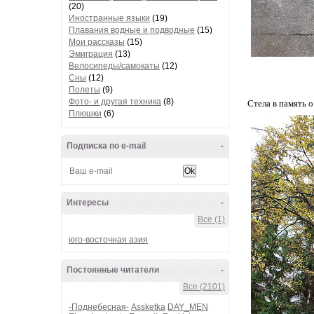
(20)
Иностранные языки
(19)
Плавания водные и подводные
(15)
Мои рассказы
(15)
Эмиграция
(13)
Велосипеды/самокаты
(12)
Сны
(12)
Полеты
(9)
Фото- и другая техника
(8)
Стела в память 
Плюшки
(6)
Подписка по e-mail
-
Интересы
-
Все (1)
юго-восточная азия
Постоянные читатели
-
Все (2101)
-Поднебесная-
Assketka
DAY_MEN