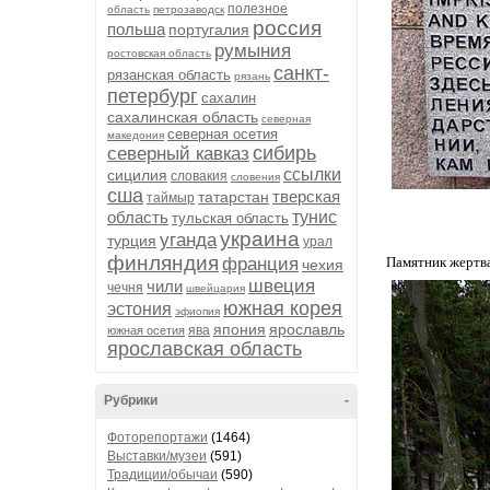
полезное
область
петрозаводск
россия
польша
португалия
румыния
ростовская область
санкт-
рязанская область
рязань
петербург
сахалин
сахалинская область
северная
северная осетия
македония
сибирь
северный кавказ
ссылки
сицилия
словакия
словения
сша
тверская
татарстан
таймыр
область
тунис
тульская область
украина
уганда
турция
урал
финляндия
франция
Памятник жертв
чехия
швеция
чили
чечня
швейцария
южная корея
эстония
эфиопия
япония
ярославль
ява
южная осетия
ярославская область
Рубрики
-
Фоторепортажи
(1464)
Выставки/музеи
(591)
Традиции/обычаи
(590)