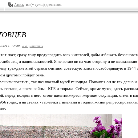
Авось
из (+ сутки) дневников
ТОВЦЕВ
2009 г. 12:49
+ в цитатник
этот пост, сразу хочу предупредить всех читателей, дабы избежать безоснова
х-либо лиц и национальностей. Я не встаю ни на чью сторону и не высказываю
чему граждане этой страны считают советскую власть, освободившую в 1944 
гом другом и пойдет речь.
ешили посетить, так называемый музей геноцида. Появился он не так давно и
ь гестапо, а после войны - КГБ и тюрьма. Сейчас, кроме музея, здесь располаг
й, перед входом в него стоят памятник-крест жертвам оккупации, стела в 
956 годах, а на стенах - таблички с именами и годами жизни репрессированны
ило.