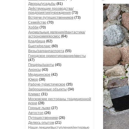
Дворцы/усадьбы
(81)
Действующие прозводства/
предприятия/учреждения
(73)
Встречи путешественников
(73)
Семейство
(70)
Хобби
(70)
Аномальные явления/фантастика/
астрономия/космос
(64)
Кладбища
(62)
Бьюти/релакс
(60)
Визы/загранпаспорта
(55)
Городское ориентирование/квесты
(47)
Пещеры/шахты
(45)
Анонсы
(43)
Медицинское
(42)
Юмор
(38)
Рабоче-туристическое
(35)
Заброшенные объекты
(34)
Климат
(31)
Московские рестораны традиционной
кухни
(28)
Горные лыжи
(27)
Автостоп
(26)
Путешественники
(26)
Делюсь опытом
(21)
Наши лекции/выступления/интервью