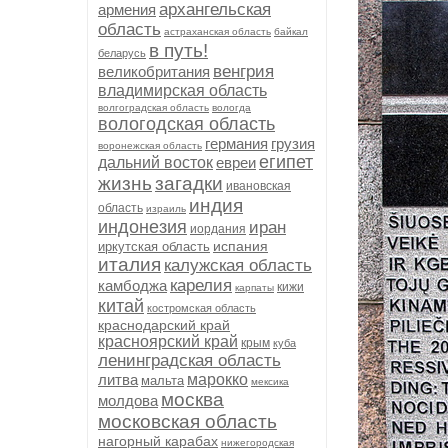
архангельская
армения
область
астраханская область
байкал
в путь!
беларусь
венгрия
великобритания
владимирская область
волгоградская область
вологда
вологодская область
германия
грузия
воронежская область
египет
дальний восток
евреи
жизнь
загадки
ивановская
индия
область
израиль
индонезия
иран
иордания
испания
иркутская область
италия
калужская область
карелия
камбоджа
кижи
карпаты
китай
костромская область
краснодарский край
красноярский край
крым
куба
ленинградская область
литва
марокко
мальта
мексика
москва
молдова
московская область
нагорный карабах
нижегородская