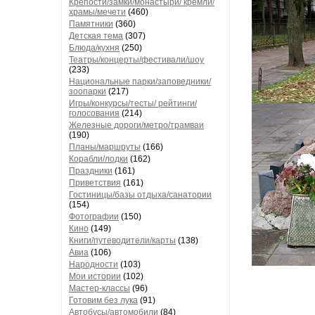
Крепости/замки/монастыри/ кремли/
храмы/мечети
(460)
Памятники
(360)
Детская тема
(307)
Блюда/кухня
(250)
Театры/концерты/фестивали/шоу
(233)
Национальные парки/заповедники/
зоопарки
(217)
Игры/конкурсы/тесты/ рейтинги/
голосования
(214)
Железные дороги/метро/трамваи
(190)
Планы/маршруты
(166)
Корабли/лодки
(162)
Праздники
(161)
Приветствия
(161)
Гостиницы/базы отдыха/санатории
(154)
Фотографии
(150)
Кино
(149)
Книги/путеводители/карты
(138)
Авиа
(106)
Народности
(103)
Мои истории
(102)
Мастер-классы
(96)
Готовим без лука
(91)
Автобусы/автомобили
(84)
...