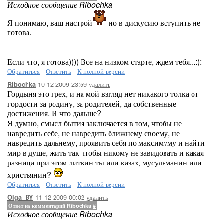
Исходное сообщение Ribochka
Я понимаю, ваш настрой
но в дискусию вступить не
готова.
Если что, я готова)))) Все на низком старте, ждем тебя...:):
Обратиться
-
Ответить
-
К полной версии
10-12-2009-23:59
удалить
Ribochka
Гордыня это грех, и на мой взгляд нет никакого толка от
гордости за родину, за родителей, да собственные
достижения. И что дальше?
Я думаю, смысл бытия заключается в том, чтобы не
навредить себе, не навредить ближнему своему, не
навредить дальнему, проявить себя по максимуму и найти
мир в душе, жить так чтобы никому не завидовать и какая
разница при этом литвин ты или казах, мусульманин или
христьянин?
Обратиться
-
Ответить
-
К полной версии
11-12-2009-00:02
удалить
Olga_BY
Ответ на комментарий Ribochka
#
Исходное сообщение Ribochka