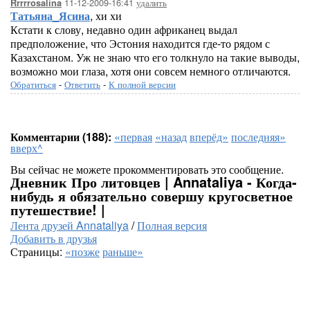
11-12-2009-16:41
удалить
Rrrrrosalina
Татьяна_Ясина
, хи хи
Кстати к слову, недавно один африканец выдал
предположение, что Эстония находится где-то рядом с
Казахстаном. Уж не знаю что его толкнуло на такие выводы,
возможно мои глаза, хотя они совсем немного отличаются.
Обратиться
-
Ответить
-
К полной версии
Комментарии (188):
«первая
«назад
вперёд»
последняя»
вверх^
Вы сейчас не можете прокомментировать это сообщение.
Дневник Про литовцев | Annataliya - Когда-
нибудь я обязательно совершу кругосветное
путешествие! |
Лента друзей Annataliya
/
Полная версия
Добавить в друзья
Страницы:
«позже
раньше»