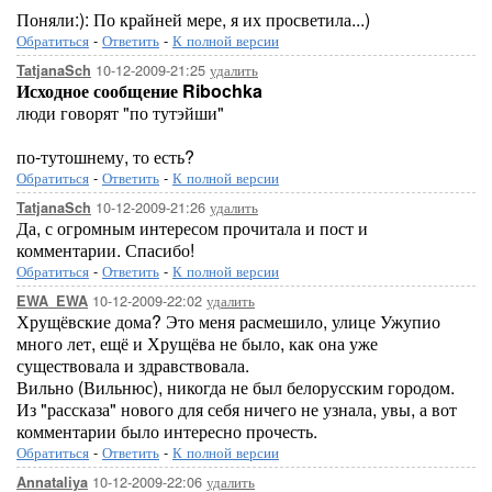
Поняли:): По крайней мере, я их просветила...)
Обратиться
-
Ответить
-
К полной версии
10-12-2009-21:25
удалить
TatjanaSch
Исходное сообщение Ribochka
люди говорят "по тутэйши"
по-тутошнему, то есть?
Обратиться
-
Ответить
-
К полной версии
10-12-2009-21:26
удалить
TatjanaSch
Да, с огромным интересом прочитала и пост и
комментарии. Спасибо!
Обратиться
-
Ответить
-
К полной версии
10-12-2009-22:02
удалить
EWA_EWA
Хрущёвские дома? Это меня расмешило, улице Ужупио
много лет, ещё и Хрущёва не было, как она уже
существовала и здравствовала.
Вильно (Вильнюс), никогда не был белорусским городом.
Из "рассказа" нового для себя ничего не узнала, увы, а вот
комментарии было интересно прочесть.
Обратиться
-
Ответить
-
К полной версии
10-12-2009-22:06
удалить
Annataliya