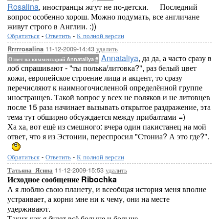
Rosalina
, иностранцы жгут не по-детски.
Последний
вопрос особенно хорош. Можно подумать, все англичане
живут строго в Англии. :))
Обратиться
-
Ответить
-
К полной версии
11-12-2009-14:43
удалить
Rrrrrosalina
Annataliya
, да да, а часто сразу в
Ответ на комментарий Annataliya
#
лоб спрашивают - "ты полька/литовка?", раз белый цвет
кожи, европейское строение лица и акцент, то сразу
перечисляют к наимногочисленной определённой группе
иностранцев. Такой вопрос у всех не поляков и не литовцев
после 15 раза начинает вызывать открытое раздражение, эта
тема тут обширно обсуждается между прибалтами =)
Ха ха, вот ещё из смешного: вчера один пакистанец на мой
ответ, что я из Эстонии, переспросил "Стониа? А это где?".
Обратиться
-
Ответить
-
К полной версии
11-12-2009-15:53
удалить
Татьяна_Ясина
Исходное сообщение Ribochka
А я люблю свою планету, и всеобщая история меня вполне
устраивает, а корни мне ни к чему, они на месте
удерживают.
Таких как я будет всё больше и больше.