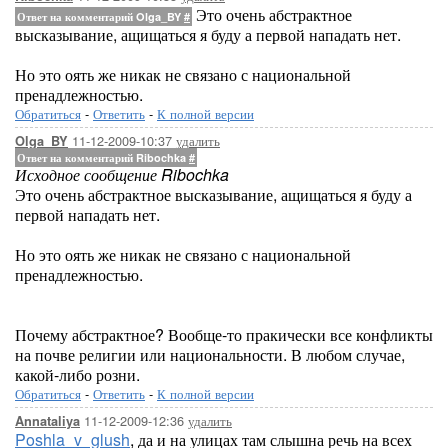
Это очень абстрактное
Ответ на комментарий Olga_BY
#
высказывание, ащищаться я буду а первой нападать нет.
Но это оять же никак не связано с национальной
пренадлежностью.
Обратиться
-
Ответить
-
К полной версии
11-12-2009-10:37
удалить
Olga_BY
Ответ на комментарий Ribochka
#
Исходное сообщение Ribochka
Это очень абстрактное высказывание, ащищаться я буду а
первой нападать нет.
Но это оять же никак не связано с национальной
пренадлежностью.
Почему абстрактное? Вообще-то пракически все конфликты
на почве религии или национальности. В любом случае,
какой-либо розни.
Обратиться
-
Ответить
-
К полной версии
11-12-2009-12:36
удалить
Annataliya
Poshla_v_glush
, да и на улицах там слышна речь на всех