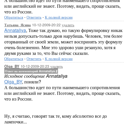
А большинство идет по пути наименьшего сопротивления
или английский не знают. Поэтому, видать, проще сказать,
что из России.
Обратиться
-
Ответить
-
К полной версии
10-12-2009-20:22
удалить
Татьяна_Ясина
Annataliya
, Тоже так думаю, но такую формулировку никак
нельзя допускать-только дров нарубишь. Человек, тем более
оторванный от своей земли, может воспринять эту формулу
очень болезненно. Мне это здорово уши резануло, хотя я
двумя руками за то, что Вы сейчас сказали.
Обратиться
-
Ответить
-
К полной версии
10-12-2009-20:23
удалить
Olga_BY
Ответ на комментарий Annataliya
#
Исходное сообщение Annataliya
Olga_BY
, поняли?
А большинство идет по пути наименьшего сопротивления
или английский не знают. Поэтому, видать, проще сказать,
что из России.
Ну, я считаю, говорят так те, кому абсолютно все до
лампочки...