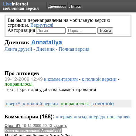
Live
Internet
Дневники
Личка
мобильная версия
Вы были перенаправлены на мобильную версию
страницы.
Вернуться!
Авторизация
Дневник
Annataliya
Лента друзей
-
Дневник
-
Полная версия
Про литовцев
09-12-2009 12:49
к комментариям
-
к полной версии
-
понравилось!
Текст скрыт для удобства комментирования
вверх^
к полной версии
понравилось!
в evernote
Комментарии (188):
«первая
«назад
вперёд»
последняя»
10-12-2009-20:13
удалить
Olga_BY
Ответ на комментарий Annataliya
#
Исходное сообщение Annataliya