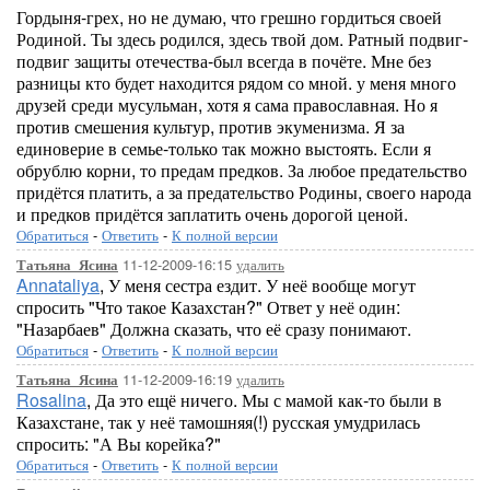
Гордыня-грех, но не думаю, что грешно гордиться своей
Родиной. Ты здесь родился, здесь твой дом. Ратный подвиг-
подвиг защиты отечества-был всегда в почёте. Мне без
разницы кто будет находится рядом со мной. у меня много
друзей среди мусульман, хотя я сама православная. Но я
против смешения культур, против экуменизма. Я за
единоверие в семье-только так можно выстоять. Если я
обрублю корни, то предам предков. За любое предательство
придётся платить, а за предательство Родины, своего народа
и предков придётся заплатить очень дорогой ценой.
Обратиться
-
Ответить
-
К полной версии
11-12-2009-16:15
удалить
Татьяна_Ясина
Annataliya
, У меня сестра ездит. У неё вообще могут
спросить "Что такое Казахстан?" Ответ у неё один:
"Назарбаев" Должна сказать, что её сразу понимают.
Обратиться
-
Ответить
-
К полной версии
11-12-2009-16:19
удалить
Татьяна_Ясина
Rosalina
, Да это ещё ничего. Мы с мамой как-то были в
Казахстане, так у неё тамошняя(!) русская умудрилась
спросить: "А Вы корейка?"
Обратиться
-
Ответить
-
К полной версии