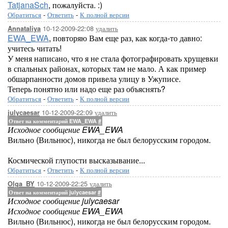
TatjanaSch
, пожалуйста. :)
Обратиться
-
Ответить
-
К полной версии
10-12-2009-22:08
удалить
Annataliya
EWA_EWA
, повторяю Вам еще раз, как когда-то давно:
учитесь читать!
У меня написано, что я не стала фотографировать хрущевки
в спальных районах, которых там не мало. А как пример
обшарпанности домов привела улицу в Ужуписе.
Теперь понятно или надо еще раз объяснять?
Обратиться
-
Ответить
-
К полной версии
10-12-2009-22:09
удалить
julycaesar
Ответ на комментарий EWA_EWA
#
Исходное сообщение EWA_EWA
Вильно (Вильнюс), никогда не был белорусским городом.
Космической глупости высказывание...
Обратиться
-
Ответить
-
К полной версии
10-12-2009-22:25
удалить
Olga_BY
Ответ на комментарий julycaesar
#
Исходное сообщение julycaesar
Исходное сообщение EWA_EWA
Вильно (Вильнюс), никогда не был белорусским городом.