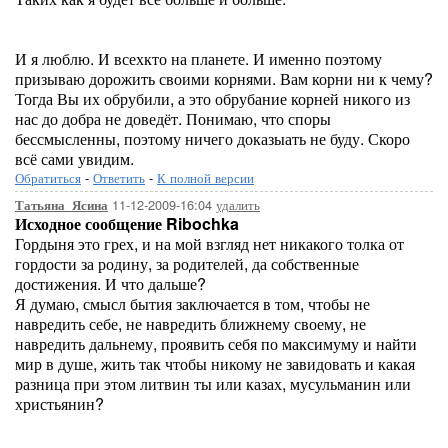
И я люблю. И всехкто на планете. И именно поэтому
призываю дорожить своими корнями. Вам корни ни к чему?
Тогда Вы их обрубили, а это обрубание корней никого из
нас до добра не доведёт. Понимаю, что споры
бессмысленны, поэтому ничего доказыать не буду. Скоро
всё сами увидим.
Обратиться
-
Ответить
-
К полной версии
11-12-2009-16:04
удалить
Татьяна_Ясина
Исходное сообщение Ribochka
Гордыня это грех, и на мой взгляд нет никакого толка от
гордости за родину, за родителей, да собственные
достижения. И что дальше?
Я думаю, смысл бытия заключается в том, чтобы не
навредить себе, не навредить ближнему своему, не
навредить дальнему, проявить себя по максимуму и найти
мир в душе, жить так чтобы никому не завидовать и какая
разница при этом литвин ты или казах, мусульманин или
христьянин?