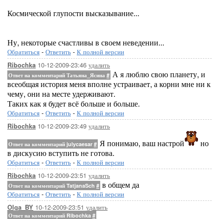
Космической глупости высказывание...
Ну, некоторые счастливы в своем неведении...
Обратиться
-
Ответить
-
К полной версии
10-12-2009-23:46
удалить
Ribochka
А я люблю свою планету, и
Ответ на комментарий Татьяна_Ясина
#
всеобщая история меня вполне устраивает, а корни мне ни к
чему, они на месте удерживают.
Таких как я будет всё больше и больше.
Обратиться
-
Ответить
-
К полной версии
10-12-2009-23:49
удалить
Ribochka
Я понимаю, ваш настрой
но
Ответ на комментарий julycaesar
#
в дискусию вступить не готова.
Обратиться
-
Ответить
-
К полной версии
10-12-2009-23:51
удалить
Ribochka
в общем да
Ответ на комментарий TatjanaSch
#
Обратиться
-
Ответить
-
К полной версии
10-12-2009-23:51
удалить
Olga_BY
Ответ на комментарий Ribochka
#