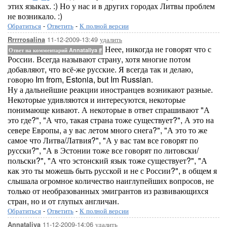
этих языках. :) Но у нас и в других городах Литвы проблем
не возникало. :)
Обратиться
-
Ответить
-
К полной версии
11-12-2009-13:49
удалить
Rrrrrosalina
Неее, никогда не говорят что с
Ответ на комментарий Annataliya
#
России. Всегда называют страну, хотя многие потом
добавляют, что всё-же русские. Я всегда так и делаю,
говорю Im from, Estonia, but Im Russian.
Ну а дальнейшие реакции иностранцев возникают разные.
Некоторые удивляются и интересуются, некоторые
понимающе кивают. А некоторые в ответ спрашивают "А
это где?", "А что, такая страна тоже существует?", А это на
севере Европы, а у вас летом много снега?", "А это то же
самое что Литва/Латвия?", "А у вас там все говорят по
русски?", "А в Эстонии тоже все говорят по литовски/
польски?", "А что эстонский язык тоже существует?", "А
как это ты можешь быть русской и не с России?", в общем я
слышала огромное количество наиглупейших вопросов, не
только от необразованных эмигрантов из развивающихся
стран, но и от глупых англичан.
Обратиться
-
Ответить
-
К полной версии
11-12-2009-14:06
удалить
Annataliya