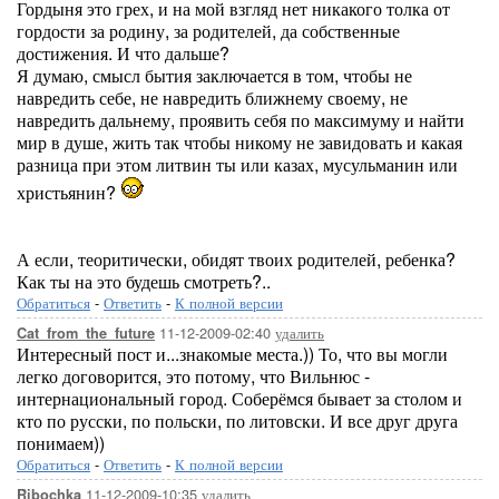
Гордыня это грех, и на мой взгляд нет никакого толка от
гордости за родину, за родителей, да собственные
достижения. И что дальше?
Я думаю, смысл бытия заключается в том, чтобы не
навредить себе, не навредить ближнему своему, не
навредить дальнему, проявить себя по максимуму и найти
мир в душе, жить так чтобы никому не завидовать и какая
разница при этом литвин ты или казах, мусульманин или
христьянин?
А если, теоритически, обидят твоих родителей, ребенка?
Как ты на это будешь смотреть?..
Обратиться
-
Ответить
-
К полной версии
11-12-2009-02:40
удалить
Cat_from_the_future
Интересный пост и...знакомые места.)) То, что вы могли
легко договорится, это потому, что Вильнюс -
интернациональный город. Соберёмся бывает за столом и
кто по русски, по польски, по литовски. И все друг друга
понимаем))
Обратиться
-
Ответить
-
К полной версии
11-12-2009-10:35
удалить
Ribochka