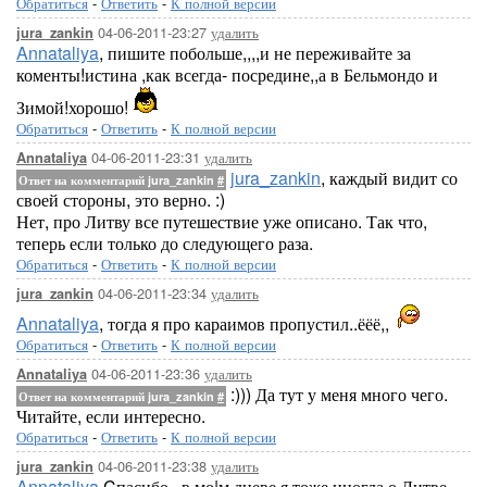
Обратиться
-
Ответить
-
К полной версии
04-06-2011-23:27
удалить
jura_zankin
Annataliya
, пишите побольше,,,,и не переживайте за
коменты!истина ,как всегда- посредине,,а в Бельмондо и
Зимой!хорошо!
Обратиться
-
Ответить
-
К полной версии
04-06-2011-23:31
удалить
Annataliya
jura_zankin
, каждый видит со
Ответ на комментарий jura_zankin
#
своей стороны, это верно. :)
Нет, про Литву все путешествие уже описано. Так что,
теперь если только до следующего раза.
Обратиться
-
Ответить
-
К полной версии
04-06-2011-23:34
удалить
jura_zankin
Annataliya
, тогда я про караимов пропустил..ёёё,,
Обратиться
-
Ответить
-
К полной версии
04-06-2011-23:36
удалить
Annataliya
:))) Да тут у меня много чего.
Ответ на комментарий jura_zankin
#
Читайте, если интересно.
Обратиться
-
Ответить
-
К полной версии
04-06-2011-23:38
удалить
jura_zankin
Annataliya
,Cпасибо.. в мо|м дневе я тоже иногда о Литве