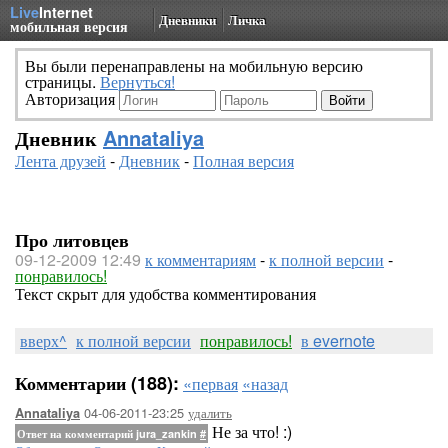
Live
Internet
Дневники
Личка
мобильная версия
Вы были перенаправлены на мобильную версию
страницы.
Вернуться!
Авторизация
Дневник
Annataliya
Лента друзей
-
Дневник
-
Полная версия
Про литовцев
09-12-2009 12:49
к комментариям
-
к полной версии
-
понравилось!
Текст скрыт для удобства комментирования
вверх^
к полной версии
понравилось!
в evernote
Комментарии (188):
«первая
«назад
04-06-2011-23:25
удалить
Annataliya
Не за что! :)
Ответ на комментарий jura_zankin
#