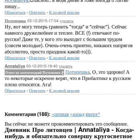
пишу...
Обратиться
-
Ответить
-
К полной версии
03-12-2015-17:04
удалить
Потопешка
Ну, вот могу теперь сравнить "тогда" и "сейчас"). Сейчас
намного дружелюбнее и теплее. ВСЕ (!) отвечают по-
русски! Даже те, у кого это выходит с большим трудом
(совсем молодые). Очень-очень приятно, никаких напрягов
абсолютно, просто праздник какой-то))).
Обратиться
-
Ответить
-
К полной версии
03-12-2015-18:40
удалить
Annataliya
Потопешка
, О, это здорово! А
Ответ на комментарий Потопешка
#
то некоторые искренне верят, что в Прибалтике к русским
плохо относятся. Ага!
Обратиться
-
Ответить
-
К полной версии
Комментарии (188):
«первая
«назад
вверх^
Вы сейчас не можете прокомментировать это сообщение.
Дневник Про литовцев | Annataliya - Когда-
нибудь я обязательно совершу кругосветное