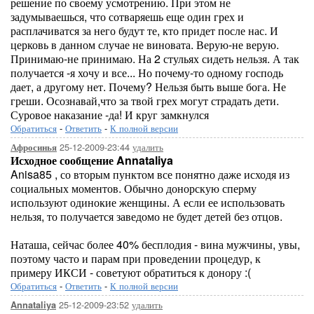
решение по своему усмотрению. При этом не
задумываешься, что сотваряешь еще один грех и
расплачиватся за него будут те, кто придет после нас. И
церковь в данном случае не виновата. Верую-не верую.
Принимаю-не принимаю. На 2 стульях сидеть нельзя. А так
получается -я хочу и все... Но почему-то одному господь
дает, а другому нет. Почему? Нельзя быть выше бога. Не
греши. Осознавай,что за твой грех могут страдать дети.
Суровое наказание -да! И круг замкнулся
Обратиться
-
Ответить
-
К полной версии
25-12-2009-23:44
удалить
Афросинья
Исходное сообщение Annataliya
Anisa85 , со вторым пунктом все понятно даже исходя из
социальных моментов. Обычно донорскую сперму
используют одинокие женщины. А если ее использовать
нельзя, то получается заведомо не будет детей без отцов.
Наташа, сейчас более 40% бесплодия - вина мужчины, увы,
поэтому часто и парам при проведении процедур, к
примеру ИКСИ - советуют обратиться к донору :(
Обратиться
-
Ответить
-
К полной версии
25-12-2009-23:52
удалить
Annataliya