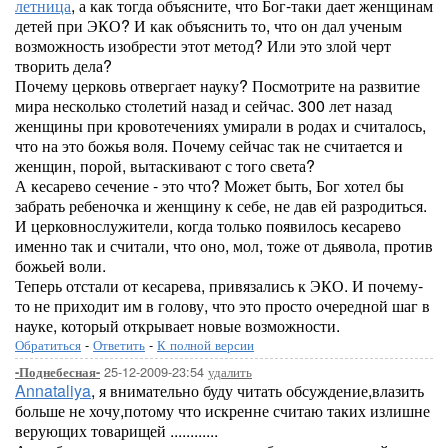
летница
, а как тогда объясните, что Бог-таки дает женщинам
детей при ЭКО? И как объяснить то, что он дал ученым
возможность изобрести этот метод? Или это злой черт
творить дела?
Почему церковь отвергает науку? Посмотрите на развитие
мира несколько столетий назад и сейчас. 300 лет назад
женщины при кровотечениях умирали в родах и считалось,
что на это божья воля. Почему сейчас так не считается и
женщин, порой, вытаскивают с того света?
А кесарево сечение - это что? Может быть, Бог хотел бы
забрать ребеночка и женщину к себе, не дав ей разродиться.
И церковнослужители, когда только появилось кесарево
именно так и считали, что оно, мол, тоже от дьявола, против
божьей воли.
Теперь отстали от кесарева, привязались к ЭКО. И почему-
то не приходит им в голову, что это просто очередной шаг в
науке, который открывает новые возможности.
Обратиться
-
Ответить
-
К полной версии
25-12-2009-23:54
удалить
-Поднебесная-
Annataliya
, я внимательно буду читать обсуждение,влазить
больше не хочу,потому что искренне считаю таких излишне
верующих товарищей ............