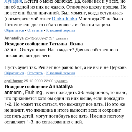
Лунария
, Кстати о моих ошибках. Да, были как и у всех, но
ни об одной из них не жалею. Отличную школу прошла. Но
не все они были причиной. Был момент, когда оступилась
(посмотрите мой ответ
Dinka-Irinka
Мне тогда 20 не было.
Потом очень долго себя за волосы из болота тащила.
Обратиться
-
Ответить
-
К полной версии
25-12-2009-21:57
удалить
Annataliya
Исходное сообщение Татьяна_Ясина
azhur , Отступников Награждает? Для их собственного
покаяния, вот для чего.
Пусть будет так. Решает все равно Бог, а не вы и не Церковь!
Обратиться
-
Ответить
-
К полной версии
25-12-2009-22:00
удалить
aprilhaxar
Исходное сообщение Annataliya
antnerm , Fruhling , если подсадить 3-5 эмбрионов, то шанс,
что приживется хотя бы один из них выше, если подсадить
1-2. Но может так статься, что выживут все пять. Но это же
не значит, что женщина в итоге выносит всех и сохранит
все пять детей, могут погибнуть все пять. Именно поэтому
оставляют 1-3, по согласованию с ней.