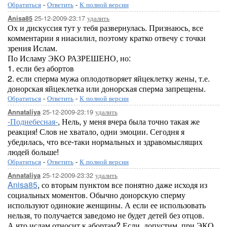
Обратиться
-
Ответить
-
К полной версии
25-12-2009-23:17
удалить
Anisa85
Ох и дискуссия тут у тебя развернулась. Признаюсь, все
комментарии я ниасилил, поэтому кратко отвечу с точки
зрения Ислам.
По Исламу ЭКО РАЗРЕШЕНО, но:
1. если без абортов
2. если сперма мужа оплодотворяет яйцеклетку жены, т.е.
донорская яйцеклетка или донорская сперма запрещены.
Обратиться
-
Ответить
-
К полной версии
25-12-2009-23:19
удалить
Annataliya
-Поднебесная-
, Нель, у меня вчера была точно такая же
реакция! Слов не хватало, одни эмоции. Сегодня я
убедилась, что все-таки нормальных и здравомыслящих
людей больше!
Обратиться
-
Ответить
-
К полной версии
25-12-2009-23:32
удалить
Annataliya
Anisa85
, со вторым пунктом все понятно даже исходя из
социальных моментов. Обычно донорскую сперму
используют одинокие женщины. А если ее использовать
нельзя, то получается заведомо не будет детей без отцов.
А что ислам относит к абортам? Если, допустим, при ЭКО