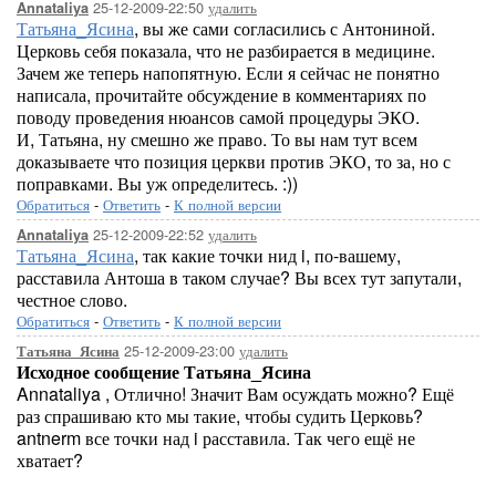
25-12-2009-22:50
удалить
Annataliya
Татьяна_Ясина
, вы же сами согласились с Антониной.
Церковь себя показала, что не разбирается в медицине.
Зачем же теперь напопятную. Если я сейчас не понятно
написала, прочитайте обсуждение в комментариях по
поводу проведения нюансов самой процедуры ЭКО.
И, Татьяна, ну смешно же право. То вы нам тут всем
доказываете что позиция церкви против ЭКО, то за, но с
поправками. Вы уж определитесь. :))
Обратиться
-
Ответить
-
К полной версии
25-12-2009-22:52
удалить
Annataliya
Татьяна_Ясина
, так какие точки нид i, по-вашему,
расставила Антоша в таком случае? Вы всех тут запутали,
честное слово.
Обратиться
-
Ответить
-
К полной версии
25-12-2009-23:00
удалить
Татьяна_Ясина
Исходное сообщение Татьяна_Ясина
Annataliya , Отлично! Значит Вам осуждать можно? Ещё
раз спрашиваю кто мы такие, чтобы судить Церковь?
antnerm все точки над i расставила. Так чего ещё не
хватает?