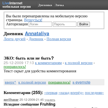
Live
Internet
Дневники
Личка
мобильная версия
Вы были перенаправлены на мобильную версию
страницы.
Вернуться!
Авторизация
Дневник
Annataliya
Лента друзей
-
Дневник
-
Полная версия
ЭКО: быть или не быть?
25-12-2009 17:13
к комментариям
-
к полной версии
-
понравилось!
Текст скрыт для удобства комментирования
вверх^
к полной версии
понравилось!
в evernote
Комментарии (255):
«первая
«назад
вперёд»
последняя»
25-12-2009-21:45
удалить
aprilhaxar
Исходное сообщение Fruhling