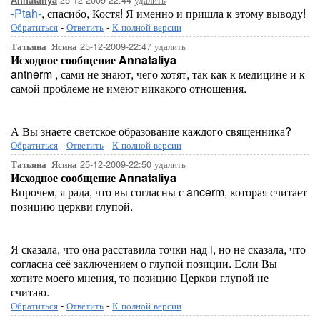
Annataliya
-Ptah-
, спасибо, Костя! Я именно и пришла к этому выводу!
Обратиться
-
Ответить
-
К полной версии
25-12-2009-22:47
удалить
Татьяна_Ясина
Исходное сообщение Annataliya
antnerm , сами не знают, чего хотят, так как к медицине и к
самой проблеме не имеют никакого отношения.
А Вы знаете светское образование каждого священника?
Обратиться
-
Ответить
-
К полной версии
25-12-2009-22:50
удалить
Татьяна_Ясина
Исходное сообщение Annataliya
Впрочем, я рада, что вы согласны с ancerm, которая считает
позицию церкви глупой.
Я сказала, что она расставила точки над i, но не сказала, что
согласна сеё заключением о глупой позиции. Если Вы
хотите моего мнения, то позицию Церкви глупой не
считаю.
Обратиться
-
Ответить
-
К полной версии