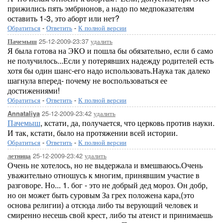
прижились пять эмбрионов, а надо по медпоказателям
оставить 1-3, это аборт или нет?
Обратиться
-
Ответить
-
К полной версии
25-12-2009-23:37
удалить
Пачемыш
Я была готова на ЭКО и пошла бы обязательно, если б само
не получилось...Если у потерявших надежду родителей есть
хотя бы один шанс-его надо использовать.Наука так далеко
шагнула вперед- почему не воспользоваться ее
достижениями!
Обратиться
-
Ответить
-
К полной версии
25-12-2009-23:42
удалить
Annataliya
Пачемыш
, кстати, да, получается, что церковь против науки.
И так, кстати, было на протяжении всей истории.
Обратиться
-
Ответить
-
К полной версии
25-12-2009-23:42
удалить
летница
Очень не хотелось, но не выдержала и вмешваюсь.Очень
уважительно отношусь к многим, принявшим участие в
разговоре. Но... 1. бог - это не добрый дед мороз. Он добр,
но он может быть суровым За грех положена кара,(это
основа религии) а отсюда либо ты верующий человек и
смиренно несешь свой крест, либо ты атеист и принимаешь