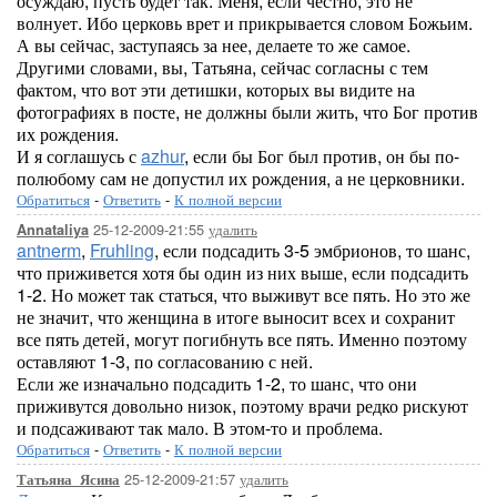
осуждаю, пусть будет так. Меня, если честно, это не
волнует. Ибо церковь врет и прикрывается словом Божьим.
А вы сейчас, заступаясь за нее, делаете то же самое.
Другими словами, вы, Татьяна, сейчас согласны с тем
фактом, что вот эти детишки, которых вы видите на
фотографиях в посте, не должны были жить, что Бог против
их рождения.
И я соглашусь с
azhur
, если бы Бог был против, он бы по-
полюбому сам не допустил их рождения, а не церковники.
Обратиться
-
Ответить
-
К полной версии
25-12-2009-21:55
удалить
Annataliya
antnerm
,
Fruhling
, если подсадить 3-5 эмбрионов, то шанс,
что приживется хотя бы один из них выше, если подсадить
1-2. Но может так статься, что выживут все пять. Но это же
не значит, что женщина в итоге выносит всех и сохранит
все пять детей, могут погибнуть все пять. Именно поэтому
оставляют 1-3, по согласованию с ней.
Если же изначально подсадить 1-2, то шанс, что они
приживутся довольно низок, поэтому врачи редко рискуют
и подсаживают так мало. В этом-то и проблема.
Обратиться
-
Ответить
-
К полной версии
25-12-2009-21:57
удалить
Татьяна_Ясина