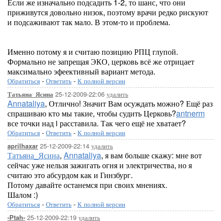
Если же изначально подсадить 1-2, то шанс, что они
приживутся довольно низок, поэтому врачи редко рискуют
и подсаживают так мало. В этом-то и проблема.
Именно потому я и считаю позицию РПЦ глупой.
Формально не запрещая ЭКО, церковь всё же отрицает
максимально эфеективный вариант метода.
Обратиться
-
Ответить
-
К полной версии
25-12-2009-22:06
удалить
Татьяна_Ясина
Annataliya
, Отлично! Значит Вам осуждать можно? Ещё раз
спрашиваю кто мы такие, чтобы судить Церковь?
antnerm
все точки над i расставила. Так чего ещё не хватает?
Обратиться
-
Ответить
-
К полной версии
25-12-2009-22:14
удалить
aprilhaxar
Татьяна_Ясина
,
Annataliya
, я вам больше скажу: мне вот
сейчас уже нельзя зажигать огня и электричества, но я
считаю это абсурдом как и Гинзбург.
Потому давайте останемся при своих мнениях.
Шалом :)
Обратиться
-
Ответить
-
К полной версии
25-12-2009-22:19
удалить
-Ptah-