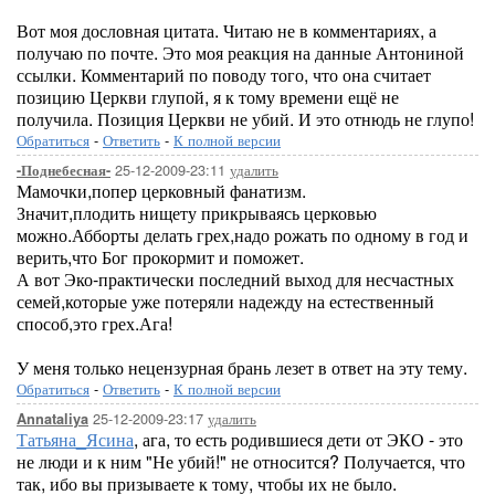
Вот моя дословная цитата. Читаю не в комментариях, а
получаю по почте. Это моя реакция на данные Антониной
ссылки. Комментарий по поводу того, что она считает
позицию Церкви глупой, я к тому времени ещё не
получила. Позиция Церкви не убий. И это отнюдь не глупо!
Обратиться
-
Ответить
-
К полной версии
25-12-2009-23:11
удалить
-Поднебесная-
Мамочки,попер церковный фанатизм.
Значит,плодить нищету прикрываясь церковью
можно.Абборты делать грех,надо рожать по одному в год и
верить,что Бог прокормит и поможет.
А вот Эко-практически последний выход для несчастных
семей,которые уже потеряли надежду на естественный
способ,это грех.Ага!
У меня только нецензурная брань лезет в ответ на эту тему.
Обратиться
-
Ответить
-
К полной версии
25-12-2009-23:17
удалить
Annataliya
Татьяна_Ясина
, ага, то есть родившиеся дети от ЭКО - это
не люди и к ним "Не убий!" не относится? Получается, что
так, ибо вы призываете к тому, чтобы их не было.