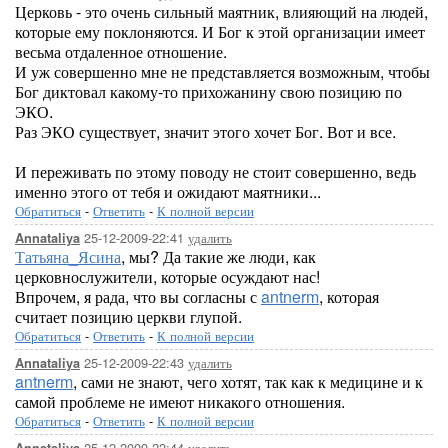
Церковь - это очень сильный маятник, влияющий на людей,
которые ему поклоняются. И Бог к этой организации имеет
весьма отдаленное отношение.
И уж совершенно мне не представляется возможным, чтобы
Бог диктовал какому-то прихожанину свою позицию по
ЭКО.
Раз ЭКО существует, значит этого хочет Бог. Вот и все.
И переживать по этому поводу не стоит совершенно, ведь
именно этого от тебя и ожидают маятники...
Обратиться
-
Ответить
-
К полной версии
25-12-2009-22:41
удалить
Annataliya
Татьяна_Ясина
, мы? Да такие же люди, как
церковнослужители, которые осуждают нас!
Впрочем, я рада, что вы согласны с
antnerm
, которая
считает позицию церкви глупой.
Обратиться
-
Ответить
-
К полной версии
25-12-2009-22:43
удалить
Annataliya
antnerm
, сами не знают, чего хотят, так как к медицине и к
самой проблеме не имеют никакого отношения.
Обратиться
-
Ответить
-
К полной версии
25-12-2009-22:44
удалить