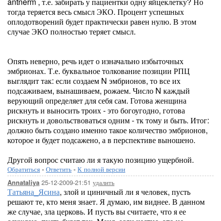
antnerm , т.е. забирать у пациентки одну яйцеклетку? Но
тогда теряется весь смысл ЭКО. Процент успешных
оплодотворений будет практически равен нулю. В этом
случае ЭКО полностью теряет смысл.
Опять неверно, речь идет о изначально избыточных
эмбрионах. Т.е. буквальное толкование позиции РПЦ
выглядит так: если создаем N эмбрионов, то все их
подсаживаем, вынашиваем, рожаем. Число N каждый
верующий определяет для себя сам. Готова женщина
рискнуть и выносить троих - это богоугодно, готова
рискнуть и довольствоваться одним - тк тому и быть. Итог:
должно быть создано именно такое количество эмбрионов,
которое и будет подсажено, а в перспективе выношено.
Другой вопрос считаю ли я такую позицию ущербной.
Обратиться
-
Ответить
-
К полной версии
25-12-2009-21:51
удалить
Annataliya
Татьяна_Ясина
, злой и циничный ли я человек, пусть
решают те, кто меня знает. Я думаю, им виднее. В данном
же случае, зла церковь. И пусть вы считаете, что я ее