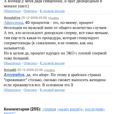
А вообще,у меня дядя священник, и брат двоюродный в
монахи ушел:)
Обратиться
-
Ответить
-
К полной версии
25-12-2009-23:55
удалить
Annataliya
Афросинья
, 40 процентов - это, по-моему, процент
бесплодия по мужской вине от общего количества случаев.
А тех, кто используют донорскую сперму, все-таки меньше,
там еще есть какая-то процедура, которая стимулирует
сперматозоиды (к сожалению, я не помню, как она
называется).
Но в целом да, процент идущих на ЭКО с плохой спермой
тоже большой.
Обратиться
-
Ответить
-
К полной версии
25-12-2009-23:56
удалить
Anisa85
Annataliya
, да, это аборт. По этому в арабских странах
"приживают" столько, сколько сможет выносить женщина
если приживутся все. В основном это 3.
Обратиться
-
Ответить
-
К полной версии
Комментарии (255):
«первая
«назад
вперёд»
последняя»
вверх^