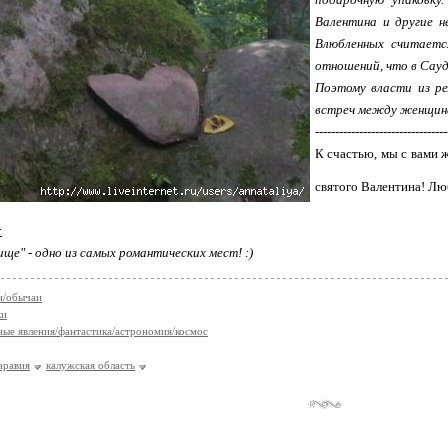
Валентина и другие не
Влюбленных считаетс
отношений, что в Сауд
Поэтому власти из р
встреч между женщина
---------------------------------
К счастью, мы с вами 
святого Валентина! Лю
:
ще" - одно из самых романтических мест! :)
и/обычаи
ки
ые явления/фантастика/астрономия/космос
аравия
калужская область