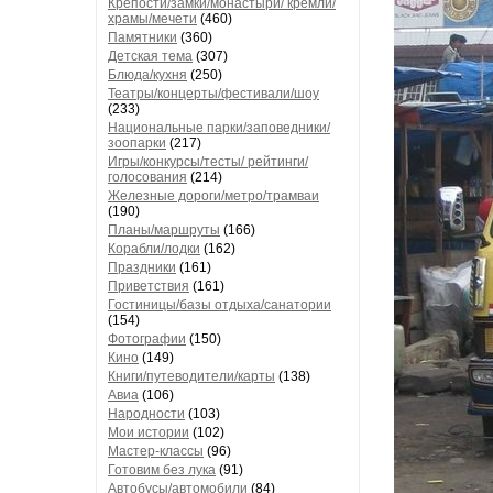
Крепости/замки/монастыри/ кремли/
храмы/мечети
(460)
Памятники
(360)
Детская тема
(307)
Блюда/кухня
(250)
Театры/концерты/фестивали/шоу
(233)
Национальные парки/заповедники/
зоопарки
(217)
Игры/конкурсы/тесты/ рейтинги/
голосования
(214)
Железные дороги/метро/трамваи
(190)
Планы/маршруты
(166)
Корабли/лодки
(162)
Праздники
(161)
Приветствия
(161)
Гостиницы/базы отдыха/санатории
(154)
Фотографии
(150)
Кино
(149)
Книги/путеводители/карты
(138)
Авиа
(106)
Народности
(103)
Мои истории
(102)
Мастер-классы
(96)
Готовим без лука
(91)
Автобусы/автомобили
(84)