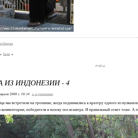
и/обычаи
бали
А ИЗ ИНДОНЕЗИИ - 4
враля 2008 г. 10:34
+ в цитатник
ца мы встретили на тропинке, когда поднимались к кратеру одного из вулкано
комментарии, победителя я назову послезавтра. И правильный ответ тоже. А те,