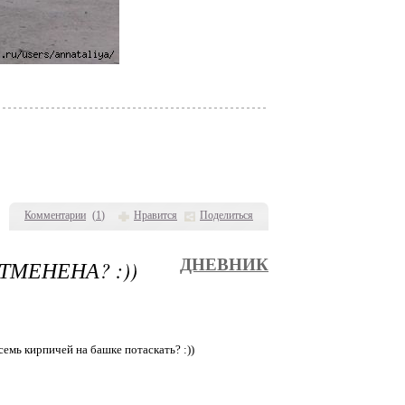
Комментарии
(
1
)
Нравится
Поделиться
МЕНЕНА? :))
ДНЕВНИК
 семь кирпичей на башке потаскать? :))