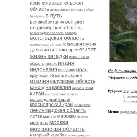
архангельская
армения
область
астраханская область
байкал
в путь!
беларусь
венгрия
великобритания
владимирская область
волгоградская область
вологда
вологодская область
германия
грузия
воронежская область
египет
дальний восток
евреи
жизнь
загадки
ивановская
индия
область
израиль
индонезия
иран
иордания
На фотографии
испания
иркутская область
"Чертово городи
италия
калужская область
карелия
камбоджа
кижи
карпаты
Рубрики:
Традици
китай
костромская область
Праздни
краснодарский край
Аномальн
красноярский край
крым
куба
ленинградская область
Метки:
саудовская 
литва
марокко
мальта
мексика
москва
молдова
московская область
нагорный карабах
нижегородская