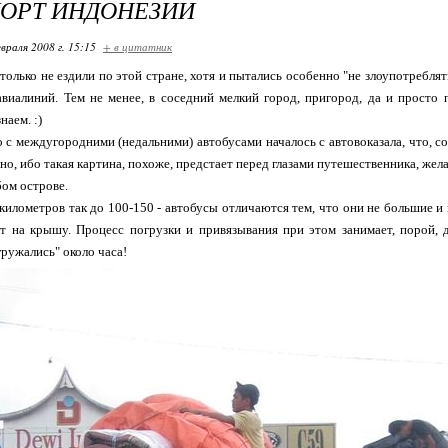
ОРТ ИНДОНЕЗИИ
враля 2008 г. 15:15
+ в цитатник
 только не ездили по этой стране, хотя и пытались особенно "не злоупотребля
виалиний. Тем не менее, в соседний мелкий город, пригород, да и просто 
наем. :)
 с междугородними (недальними) автобусами началось с автовоказала, что, со
но, ибо такая картина, похоже, предстает перед глазами путешественника, же
ом острове.
 километров так до 100-150 - автобусы отличаются тем, что они не большие и
т на крышу. Процесс погрузки и привязывания при этом занимает, порой, д
ружались" около часа!