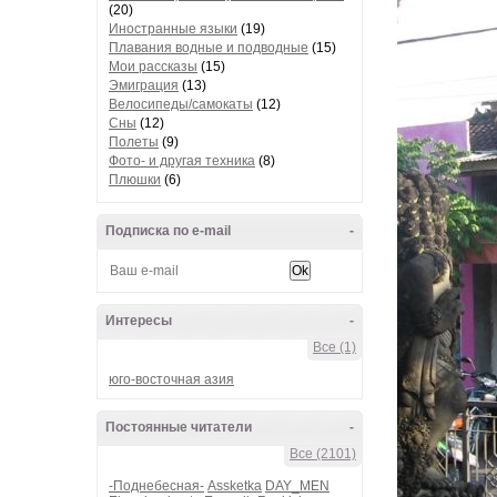
(20)
Иностранные языки
(19)
Плавания водные и подводные
(15)
Мои рассказы
(15)
Эмиграция
(13)
Велосипеды/самокаты
(12)
Сны
(12)
Полеты
(9)
Фото- и другая техника
(8)
Плюшки
(6)
Подписка по e-mail
-
Интересы
-
Все (1)
юго-восточная азия
Постоянные читатели
-
Все (2101)
-Поднебесная-
Assketka
DAY_MEN