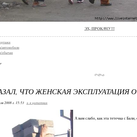
ЭХ, ПРОКАЧУ!!!
ортажи
ы/автомобили
и/обычаи
АЗАЛ, ЧТО ЖЕНСКАЯ ЭКСПЛУАТАЦИЯ ОТ
ля 2008 г. 15:53
+ в цитатник
А вам слабо, как эта тетечка с Бали,