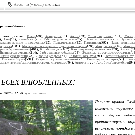
Авось
из (+ сутки) дневников
радиции/обычаи
.
в этом дневнике:
Юмор
(38),
Эмиграция
(13),
Хобби
(70),
Фоторепортажи
(1464),
Фотог
3),
Сны
(12),
Семейство
(70),
Рабоче-туристическое
(35),
Путешественники
(26),
Приветст
лавания водные и подводные
(15),
Пещеры/шахты
(45),
Памятники
(360),
Наши лекции/вы
одности
(103),
Московские рестораны традиционной кухни
(28),
Мои рассказы
(15),
Мои ис
кремли/храмы/мечети
(460),
Корабли/лодки
(162),
Книги/путеводители/карты
(138),
Климат
(3
ейтинги/голосования
(214),
Заброшенные объекты
(34),
Железные дороги/метро/трамваи
(1
риятия/учреждения
(73),
Дворцы/усадьбы
(81),
Готовим без лука
(91),
Гостиницы/базы отд
),
Выставки/музеи
(591),
Встречи путешественников
(73),
Визы/загранпаспорта
(55),
Вело
льные явления/фантастика/астрономия/космос
(64),
Автостоп
(26),
Автобусы/автомобили
(84
 ВСЕХ ВЛЮБЛЕННЫХ!
я 2008 г. 12:50
+ в цитатник
Полиция нравов Сауд
Валентина торговлю 
часто дарят любим
предотвращению пор
исламского порядка в
подарочную упаковку