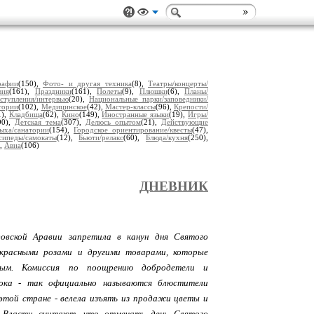
рафии
(150),
Фото- и другая техника
(8),
Театры/концерты/
вия
(161),
Праздники
(161),
Полеты
(9),
Плюшки
(6),
Планы/
ступления/интервью
(20),
Национальные парки/заповедники/
тории
(102),
Медицинское
(42),
Мастер-классы
(96),
Крепости/
1),
Кладбища
(62),
Кино
(149),
Иностранные языки
(19),
Игры/
90),
Детская тема
(307),
Делюсь опытом
(21),
Действующие
ыха/санатории
(154),
Городское ориентирование/квесты
(47),
сипеды/самокаты
(12),
Бьюти/релакс
(60),
Блюда/кухня
(250),
),
Авиа
(106)
ДНЕВНИК
овской Аравии запретила в канун дня Святого
красными розами и другими товарами, которые
ым. Комиссия по поощрению добродетели и
ока - так официально называются блюстители
 этой стране - велела изъять из продажи цветы и
. Власти считают, что отмечать день Святого