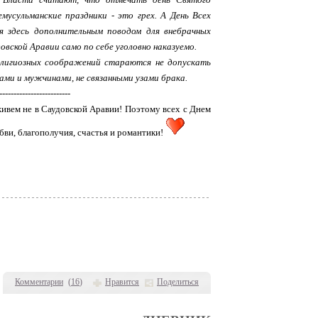
мусульманские праздники - это грех. А День Всех
я здесь дополнительным поводом для внебрачных
овской Аравии само по себе уголовно наказуемо.
елигиозных соображений стараются не допускать
ми и мужчинами, не связанными узами брака.
-------------------------
живем не в Саудовской Аравии! Поэтому всех с Днем
бви, благополучия, счастья и романтики!
Комментарии
(
16
)
Нравится
Поделиться