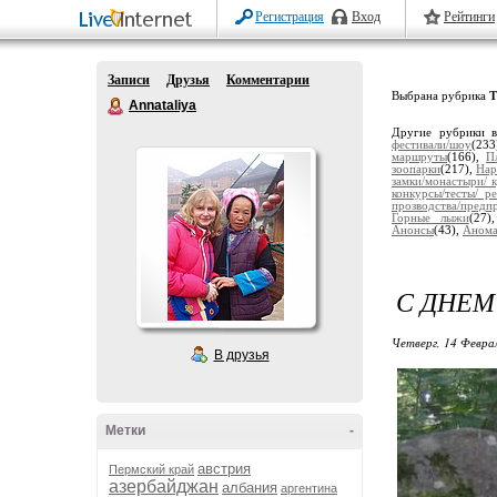
Регистрация
Вход
Рейтинги
Записи
Друзья
Комментарии
Выбрана рубрика
Т
Annataliya
Другие рубрики 
фестивали/шоу
(23
маршруты
(166),
П
зоопарки
(217),
Нар
замки/монастыри/ 
конкурсы/тесты/ р
прозводства/предп
Горные лыжи
(27
Анонсы
(43),
Анома
С ДНЕМ
Четверг, 14 Феврал
В друзья
Метки
-
австрия
Пермский край
азербайджан
албания
аргентина