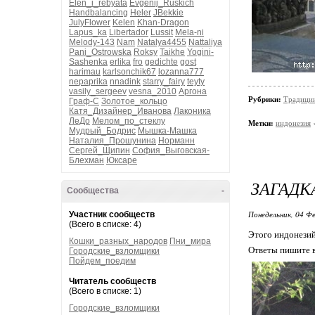
Elen_i_rebyata
Evgenij_Ruskich
Handbalancing
Heler
JBekkie
JulyFlower
Kelen
Khan-Dragon
Lapus_ka
Libertador
Lussit
Mela-ni
Melody-143
Nam
Natalya4455
Nattaliya
Pani_Ostrowska
Roksy
Taikhe
Yogini-
Sashenka
erlika
fro
gedichte
gost
harimau
karlsonchik67
lozanna777
nepaprika
nnadink
starry_fairy
teyty
vasily_sergeev
vesna_2010
Аргона
Рубрики:
Традици
Граф-С
Золотое_кольцо
Катя_Дизайнер_Иванова
Лаконика
ЛеДо
Мелом_по_стеклу
Метки:
индонезия
Мудрый_Бодрис
Мышка-Машка
Наталия_Прошунина
Норманн
Сергей_Щипин
София_Выговская-
Блехман
Юксаре
ЗАГАДК
Сообщества
-
Понедельник, 04 Фе
Участник сообществ
(Всего в списке: 4)
Этого индонезий
Кошки_разных_народов
Пни_мира
Ответы пишите в 
Городские_взломщики
Пойдем_поедим
Читатель сообществ
(Всего в списке: 1)
Городские_взломщики