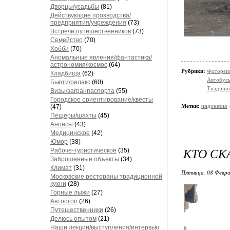
Дворцы/усадьбы
(81)
Действующие прозводства/
предприятия/учреждения
(73)
Встречи путешественников
(73)
Семейство
(70)
Хобби
(70)
Аномальные явления/фантастика/
астрономия/космос
(64)
Рубрики:
Фотореп
Кладбища
(62)
Автобус
Бьюти/релакс
(60)
Традици
Визы/загранпаспорта
(55)
Городское ориентирование/квесты
Метки:
индонезия
(47)
Пещеры/шахты
(45)
Анонсы
(43)
Медицинское
(42)
Юмор
(38)
КТО СК
Рабоче-туристическое
(35)
Заброшенные объекты
(34)
Климат
(31)
Пятница, 08 Февра
Московские рестораны традиционной
кухни
(28)
Горные лыжи
(27)
Автостоп
(26)
Путешественники
(26)
Делюсь опытом
(21)
Наши лекции/выступления/интервью