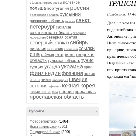
ТРАНСП
полезное
область
петрозаводск
россия
польша
португалия
румыния
Понедельник, 11 Фе
ростовская область
санкт-
рязанская область
рязань
Дааа, на чем мы
петербург
сахалин
индонезийских а
сахалинская область
северная
Антоном не приз
северная осетия
македония
сибирь
северный кавказ
Наше знакомство
ссылки
сицилия
словакия
словения
принципе, неваж
сша
тверская
татарстан
таймыр
практически люб
область
тунис
тульская область
Недальние - это
украина
уганда
турция
урал
них привязываю
финляндия
франция
чехия
однажды мы "заг
швеция
чили
чечня
швейцария
южная корея
эстония
эфиопия
япония
ярославль
ява
южная осетия
ярославская область
Рубрики
-
Фоторепортажи
(1464)
Выставки/музеи
(591)
Традиции/обычаи
(590)