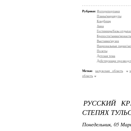
Рубрики:
Фоторепортажи
Планы/маршруты
Кладбища
Авиа
Гостиницы/базы отдыха
Крепости/замки/монаст
Выставки/музеи
Национальные парки/за
Полеты
Детская тема
Действующие прозводст
Метки:
калужская область
область
РУССКИЙ КР
СТЕПЯХ ТУЛЬ
Понедельник, 05 Мар