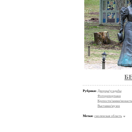
Б
Рубрики:
Дворцы/усадьбы
Фоторепортажи
Крепости/замки/монаст
Выставки/музеи
Метки:
смоленская область