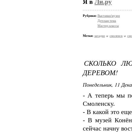
Я в
Ли.ру
Рубрики:
Выставки/музеи
Детская тема
Мастер-классы
Метки:
загадки
смоленск
смо
СКОЛЬКО ЛЮ
ДЕРЕВОМ!
Понедельник, 11 Дека
- А теперь мы п
Смоленску.
- В какой это еще
- В музей Конён
сейчас начну вос