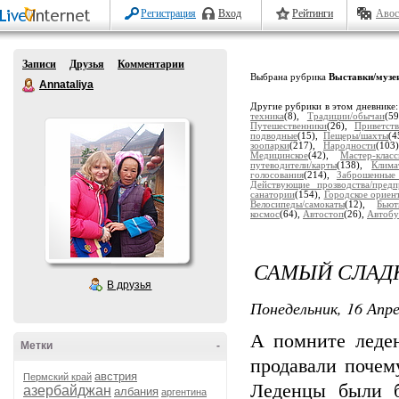
Регистрация
Вход
Рейтинги
Авос
Записи
Друзья
Комментарии
Выбрана рубрика
Выставки/музе
Annataliya
Другие рубрики в этом дневнике
техника
(8),
Традиции/обычаи
(5
Путешественники
(26),
Приветств
подводные
(15),
Пещеры/шахты
(4
зоопарки
(217),
Народности
(103
Медицинское
(42),
Мастер-клас
путеводители/карты
(138),
Клима
голосования
(214),
Заброшенные
Действующие прозводства/предп
санатории
(154),
Городское ориен
Велосипеды/самокаты
(12),
Бьют
космос
(64),
Автостоп
(26),
Автобу
САМЫЙ СЛАДК
В друзья
Понедельник, 16 Апре
А помните леден
Метки
-
продавали почем
австрия
Пермский край
Леденцы были б
азербайджан
албания
аргентина