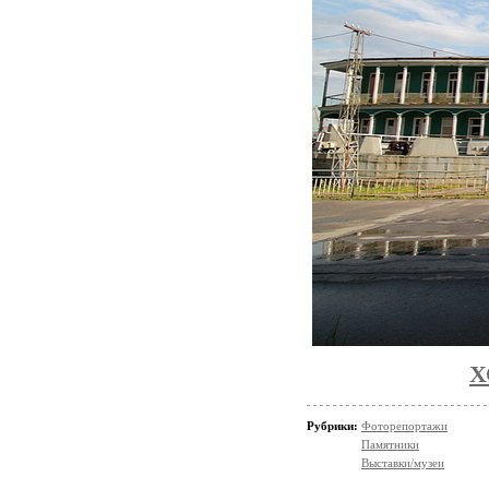
Х
Рубрики:
Фоторепортажи
Памятники
Выставки/музеи