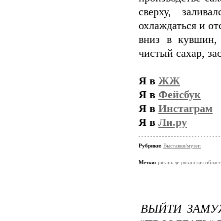
сверху, залива
охлаждаться и от
вниз в кувшин, 
чистый сахар, за
Я в
ЖЖ
Я в
Фейсбук
Я в
Инстаграм
Я в
Ли.ру
Рубрики:
Выставки/музеи
Метки:
рязань
рязанская област
ВЫЙТИ ЗАМУ