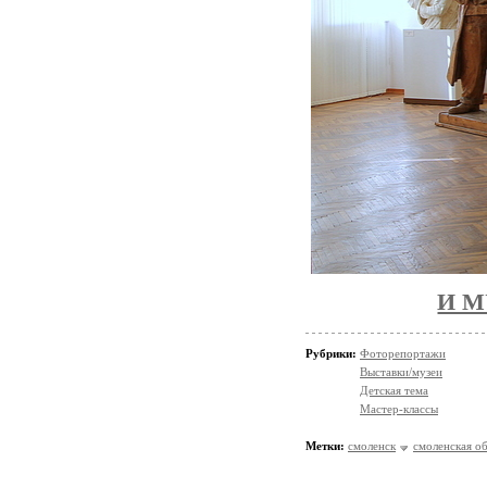
И 
Рубрики:
Фоторепортажи
Выставки/музеи
Детская тема
Мастер-классы
Метки:
смоленск
смоленская об