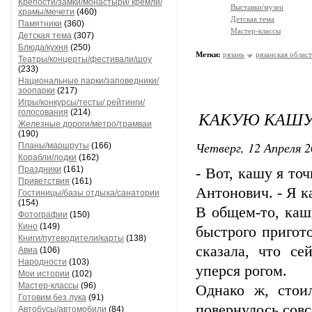
Крепости/замки/монастыри/ кремли/
Выставки/музеи
храмы/мечети
(460)
Детская тема
Памятники
(360)
Мастер-классы
Детская тема
(307)
Блюда/кухня
(250)
Метки:
рязань
рязанская област
Театры/концерты/фестивали/шоу
(233)
Национальные парки/заповедники/
зоопарки
(217)
Игры/конкурсы/тесты/ рейтинги/
голосования
(214)
КАКУЮ КАШУ 
Железные дороги/метро/трамваи
(190)
Четверг, 12 Апреля 2
Планы/маршруты
(166)
Корабли/лодки
(162)
Праздники
(161)
- Вот, кашу я то
Приветствия
(161)
Антонович. - Я к
Гостиницы/базы отдыха/санатории
(154)
В общем-то, каш
Фотографии
(150)
Кино
(149)
быстрого пригото
Книги/путеводители/карты
(138)
сказала, что с
Авиа
(106)
Народности
(103)
уперся рогом.
Мои истории
(102)
Мастер-классы
(96)
Однако ж, стои
Готовим без лука
(91)
повернулось совсе
Автобусы/автомобили
(84)