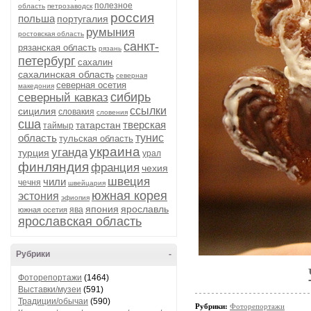
полезное
область
петрозаводск
россия
польша
португалия
румыния
ростовская область
санкт-
рязанская область
рязань
петербург
сахалин
сахалинская область
северная
северная осетия
македония
сибирь
северный кавказ
ссылки
сицилия
словакия
словения
сша
тверская
татарстан
таймыр
область
тунис
тульская область
украина
уганда
турция
урал
финляндия
франция
чехия
швеция
чили
чечня
швейцария
южная корея
эстония
эфиопия
япония
ярославль
ява
южная осетия
ярославская область
Рубрики
-
Фоторепортажи
(1464)
Выставки/музеи
(591)
Традиции/обычаи
(590)
Рубрики:
Фоторепортажи