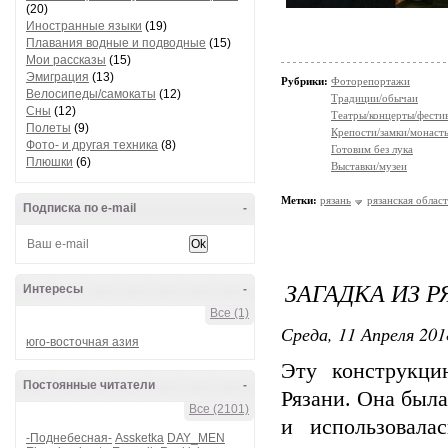
(20)
Иностранные языки
(19)
Плавания водные и подводные
(15)
Мои рассказы
(15)
Эмиграция
(13)
Рубрики:
Фоторепортажи
Велосипеды/самокаты
(12)
Традиции/обычаи
Сны
(12)
Театры/концерты/фести
Полеты
(9)
Крепости/замки/монаст
Фото- и другая техника
(8)
Готовим без лука
Плюшки
(6)
Выставки/музеи
Метки:
рязань
рязанская област
Подписка по e-mail
-
ЗАГАДКА ИЗ РЯ
Интересы
-
Все (1)
Среда, 11 Апреля 201
юго-восточная азия
Эту конструкци
Постоянные читатели
-
Рязани. Она была
Все (2101)
и использовала
-Поднебесная-
Assketka
DAY_MEN