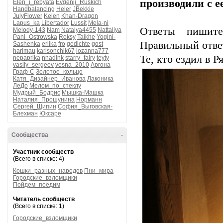
производили с 
Elen_i_rebyata
Evgenij_Ruskich
Handbalancing
Heler
JBekkie
JulyFlower
Kelen
Khan-Dragon
Lapus_ka
Libertador
Lussit
Mela-ni
Ответы пишите
Melody-143
Nam
Natalya4455
Nattaliya
Pani_Ostrowska
Roksy
Taikhe
Yogini-
Правильный ответ
Sashenka
erlika
fro
gedichte
gost
harimau
karlsonchik67
lozanna777
Те, кто ездил в Р
nepaprika
nnadink
starry_fairy
teyty
vasily_sergeev
vesna_2010
Аргона
Граф-С
Золотое_кольцо
Катя_Дизайнер_Иванова
Лаконика
ЛеДо
Мелом_по_стеклу
Мудрый_Бодрис
Мышка-Машка
Наталия_Прошунина
Норманн
Сергей_Щипин
София_Выговская-
Блехман
Юксаре
Сообщества
-
Участник сообществ
(Всего в списке: 4)
Кошки_разных_народов
Пни_мира
Городские_взломщики
Пойдем_поедим
Читатель сообществ
(Всего в списке: 1)
Городские_взломщики