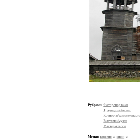
Рубрики:
Фоторепортажи
Традиции/обычаи
Крепости/замки/монаст
Выставки/музеи
Мастер-классы
Метки:
карелия
кижи