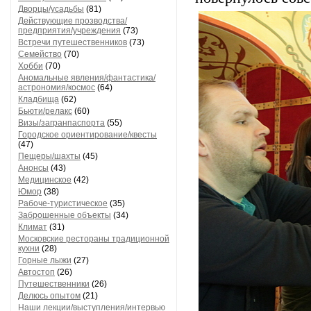
Дворцы/усадьбы
(81)
Действующие прозводства/
предприятия/учреждения
(73)
Встречи путешественников
(73)
Семейство
(70)
Хобби
(70)
Аномальные явления/фантастика/
астрономия/космос
(64)
Кладбища
(62)
Бьюти/релакс
(60)
Визы/загранпаспорта
(55)
Городское ориентирование/квесты
(47)
Пещеры/шахты
(45)
Анонсы
(43)
Медицинское
(42)
Юмор
(38)
Рабоче-туристическое
(35)
Заброшенные объекты
(34)
Климат
(31)
Московские рестораны традиционной
кухни
(28)
Горные лыжи
(27)
Автостоп
(26)
Путешественники
(26)
Делюсь опытом
(21)
Наши лекции/выступления/интервью