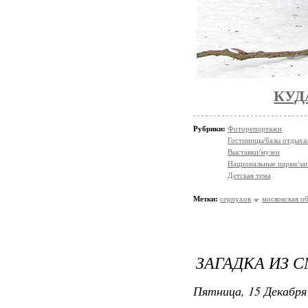
КУД
Рубрики:
Фоторепортажи
Гостиницы/базы отдыха
Выставки/музеи
Национальные парки/за
Детская тема
Метки:
серпухов
московская о
ЗАГАДКА ИЗ 
Пятница, 15 Декабря 