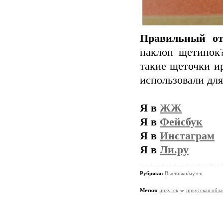
Правильный от
наклон щетинок?
такие щеточки и
использовали для.
Я в
ЖЖ
Я в
Фейсбук
Я в
Инстаграм
Я в
Ли.ру
Рубрики:
Выставки/музеи
Метки:
иркутск
иркутская обла