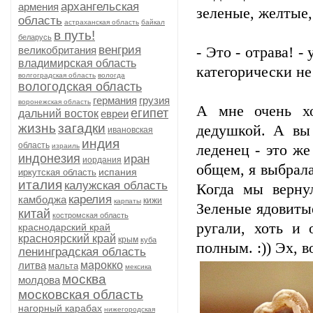
архангельская
армения
зеленые, желтые,
область
астраханская область
байкал
в путь!
беларусь
венгрия
великобритания
- Это - отрава! 
владимирская область
категорически не
волгоградская область
вологда
вологодская область
германия
грузия
воронежская область
А мне очень х
египет
дальний восток
евреи
жизнь
загадки
дедушкой. А вы 
ивановская
индия
область
израиль
леденец - это же
индонезия
иран
иордания
общем, я выбрала
испания
иркутская область
италия
калужская область
Когда мы верну
карелия
камбоджа
кижи
карпаты
Зеленые ядовитые
китай
костромская область
ругали, хоть и 
краснодарский край
красноярский край
крым
куба
полным. :)) Эх, 
ленинградская область
литва
марокко
мальта
мексика
москва
молдова
московская область
нагорный карабах
нижегородская