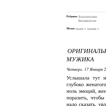
Рубрики:
Фоторепортажи
Выставки/музеи
Метки:
италия
сицилия
ОРИГИНАЛ
МУЖИКА
Четверг, 17 Января 2
Услышала тут и
глубоко женатог
ноль эмоций, жен
поразить, чтобы
надо сказать, ув