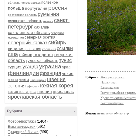
полезное
область
петрозаводск
россия
польша
португалия
румыния
ростовская область
санкт-
рязанская область
рязань
петербург
сахалин
сахалинская область
северная
северная осетия
македония
сибирь
северный кавказ
ссылки
сицилия
словакия
словения
сша
тверская
татарстан
таймыр
область
тунис
тульская область
украина
уганда
турция
урал
финляндия
франция
чехия
Рубрики:
Фоторепортажи
швеция
чили
чечня
швейцария
Памятники
южная корея
эстония
эфиопия
Блюда/кухня
япония
ярославль
ява
южная осетия
Гостиницы/базы отдыха
ярославская область
Крепости/замки/монаст
Выставки/музеи
Рубрики
-
Метки:
ивановская область
Фоторепортажи
(1464)
Выставки/музеи
(591)
Традиции/обычаи
(590)