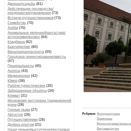
Дворцы/усадьбы
(81)
Действующие прозводства/
предприятия/учреждения
(73)
Встречи путешественников
(73)
Семейство
(70)
Хобби
(70)
Аномальные явления/фантастика/
астрономия/космос
(64)
Кладбища
(62)
Бьюти/релакс
(60)
Визы/загранпаспорта
(55)
Городское ориентирование/квесты
(47)
Пещеры/шахты
(45)
Анонсы
(43)
Медицинское
(42)
Юмор
(38)
Рабоче-туристическое
(35)
Заброшенные объекты
(34)
Климат
(31)
Московские рестораны традиционной
кухни
(28)
Горные лыжи
(27)
Рубрики:
Фоторепортажи
Автостоп
(26)
Памятники
Путешественники
(26)
Крепости/замки/монаст
Делюсь опытом
(21)
Выставки/музеи
Наши лекции/выступления/интервью