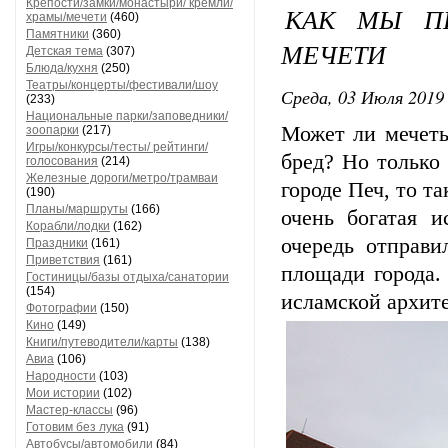
Крепости/замки/монастыри/ кремли/
КАК МЫ П
храмы/мечети
(460)
Памятники
(360)
МЕЧЕТИ
Детская тема
(307)
Блюда/кухня
(250)
Театры/концерты/фестивали/шоу
Среда, 03 Июля 2019 
(233)
Национальные парки/заповедники/
Может ли мечеть
зоопарки
(217)
Игры/конкурсы/тесты/ рейтинги/
бред? Но только 
голосования
(214)
Железные дороги/метро/трамваи
городе Печ, то т
(190)
Планы/маршруты
(166)
очень богатая 
Корабли/лодки
(162)
очередь отправи
Праздники
(161)
Приветствия
(161)
площади города.
Гостиницы/базы отдыха/санатории
(154)
исламской архите
Фотографии
(150)
Кино
(149)
Книги/путеводители/карты
(138)
Авиа
(106)
Народности
(103)
Мои истории
(102)
Мастер-классы
(96)
Готовим без лука
(91)
Автобусы/автомобили
(84)