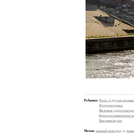
Рубрики:
Фото- и другая техника
Фоторепортажи
Железные дороги/метро
Крепости/замки/монаст
Выставки/музеи
Метки:
нижний новгород
ниже