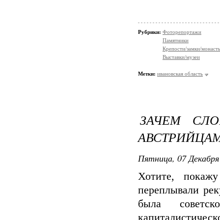
Рубрики:
Фоторепортажи
Памятники
Крепости/замки/монаст
Выставки/музеи
Метки:
ивановская область
ЗАЧЕМ СЛО
АВСТРИЙЦАМ
Пятница, 07 Декабря 
Хотите, покаж
переплывали рек
была советск
капиталистиче