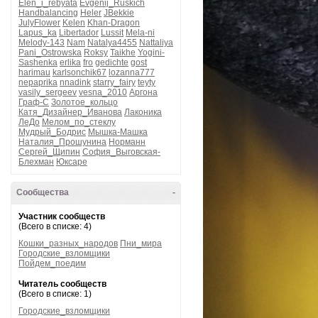
Elen_i_rebyata
Evgenij_Ruskich
Handbalancing
Heler
JBekkie
JulyFlower
Kelen
Khan-Dragon
Lapus_ka
Libertador
Lussit
Mela-ni
Melody-143
Nam
Natalya4455
Nattaliya
Pani_Ostrowska
Roksy
Taikhe
Yogini-
Sashenka
erlika
fro
gedichte
gost
harimau
karlsonchik67
lozanna777
nepaprika
nnadink
starry_fairy
teyty
vasily_sergeev
vesna_2010
Аргона
Граф-С
Золотое_кольцо
Катя_Дизайнер_Иванова
Лаконика
ЛеДо
Мелом_по_стеклу
Мудрый_Бодрис
Мышка-Машка
Наталия_Прошунина
Норманн
Сергей_Щипин
София_Выговская-
Блехман
Юксаре
Сообщества
-
Участник сообществ
(Всего в списке: 4)
Кошки_разных_народов
Пни_мира
Городские_взломщики
Пойдем_поедим
Читатель сообществ
(Всего в списке: 1)
Городские_взломщики