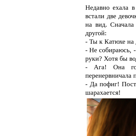
Недавно ехала в
встали две дево
на вид. Сначала
другой:
- Ты к Катюхе н
- Не собираюсь, -
руки? Хотя бы во
- Ага! Она го
перенервничала 
- Да пофиг! Пост
шарахается!