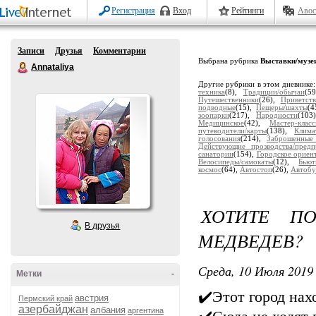
Регистрация
Вход
Рейтинги
Авос
Записи
Друзья
Комментарии
Выбрана рубрика
Выставки/музе
Annataliya
Другие рубрики в этом дневнике
техника
(8),
Традиции/обычаи
(5
Путешественники
(26),
Приветств
подводные
(15),
Пещеры/шахты
(4
зоопарки
(217),
Народности
(103
Медицинское
(42),
Мастер-клас
путеводители/карты
(138),
Клима
голосования
(214),
Заброшенные
Действующие прозводства/предп
санатории
(154),
Городское ориен
Велосипеды/самокаты
(12),
Бьют
космос
(64),
Автостоп
(26),
Автобу
ХОТИТЕ ПО
В друзья
МЕДВЕДЕВ?
Среда, 10 Июля 2019 
Метки
-
✔️Этот город нах
австрия
Пермский край
азербайджан
албания
аргентина