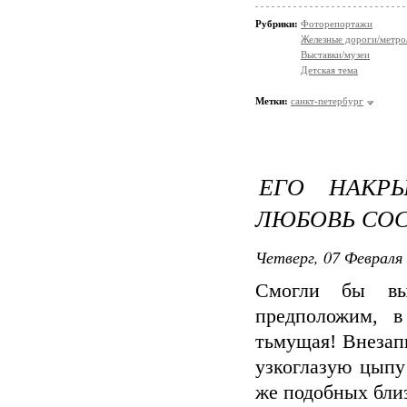
Рубрики:
Фоторепортажи
Железные дороги/метро
Выставки/музеи
Детская тема
Метки:
санкт-петербург
ЕГО НАКР
ЛЮБОВЬ СОС
Четверг, 07 Февраля 
Смогли бы вы
предположим, 
тьмущая! Внезап
узкоглазую цыпу
же подобных близ