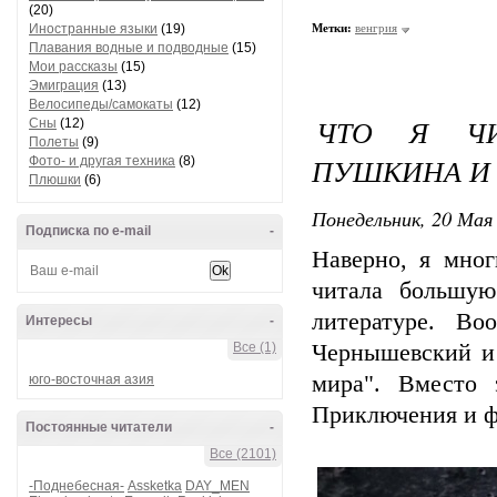
(20)
Иностранные языки
(19)
Метки:
венгрия
Плавания водные и подводные
(15)
Мои рассказы
(15)
Эмиграция
(13)
Велосипеды/самокаты
(12)
ЧТО Я ЧИ
Сны
(12)
Полеты
(9)
ПУШКИНА И 
Фото- и другая техника
(8)
Плюшки
(6)
Понедельник, 20 Мая 
Подписка по e-mail
-
Наверно, я мног
читала большую
литературе. Во
Интересы
-
Все (1)
Чернышевский и
мира". Вместо 
юго-восточная азия
Приключения и фа
Постоянные читатели
-
Все (2101)
-Поднебесная-
Assketka
DAY_MEN