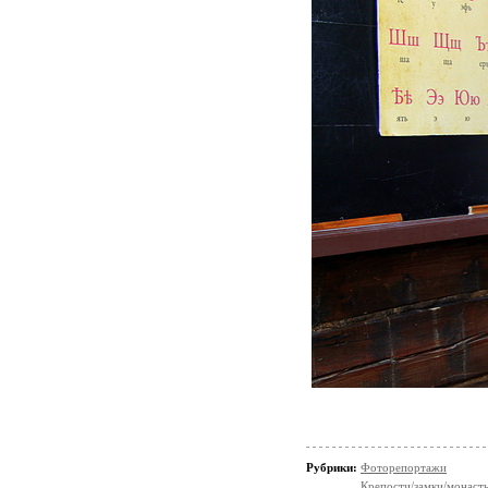
Рубрики:
Фоторепортажи
Крепости/замки/монаст