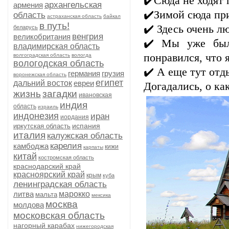
✔️Сюда не ходят 
архангельская
армения
✔️Зимой сюда пр
область
астраханская область
байкал
в путь!
✔️ Здесь очень л
беларусь
венгрия
великобритания
✔️ Мы уже был
владимирская область
понравился, что 
волгоградская область
вологда
вологодская область
✔️ А еще тут отд
германия
грузия
воронежская область
египет
дальний восток
евреи
Догадались, о ка
жизнь
загадки
ивановская
индия
область
израиль
индонезия
иран
иордания
испания
иркутская область
италия
калужская область
карелия
камбоджа
кижи
карпаты
китай
костромская область
краснодарский край
красноярский край
крым
куба
ленинградская область
литва
марокко
мальта
мексика
москва
молдова
московская область
нагорный карабах
нижегородская