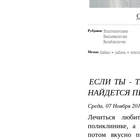
Рубрики:
Фоторепортажи
Выставки/музеи
Корабли/лодки
Метки:
байкал
сибирь
иркут
ЕСЛИ ТЫ - Т
НАЙДЕТСЯ П
Среда, 07 Ноября 201
Лечиться люби
поликлинике, а
потом вкусно п