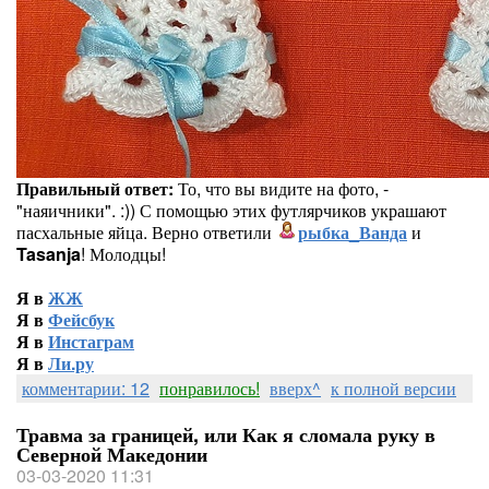
Правильный ответ:
То, что вы видите на фото, -
"наяичники". :)) С помощью этих футлярчиков украшают
пасхальные яйца. Верно ответили
рыбка_Ванда
и
Tasanja
! Молодцы!
Я в
ЖЖ
Я в
Фейсбук
Я в
Инстаграм
Я в
Ли.ру
комментарии: 12
понравилось!
вверх^
к полной версии
Травма за границей, или Как я сломала руку в
Северной Македонии
03-03-2020 11:31