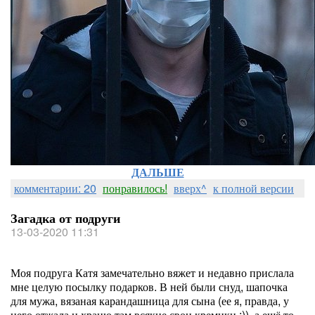
ДАЛЬШЕ
комментарии: 20
понравилось!
вверх^
к полной версии
Загадка от подруги
13-03-2020 11:31
Моя подруга Катя замечательно вяжет и недавно прислала
мне целую посылку подарков. В ней были снуд, шапочка
для мужа, вязаная карандашница для сына (ее я, правда, у
него отжала и храню там всякие свои кремики :)), а ещё то,