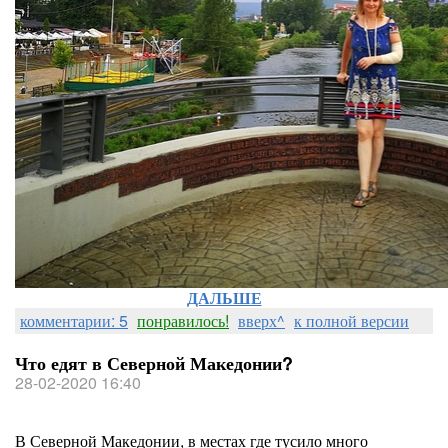
ДАЛЬШЕ
комментарии: 5
понравилось!
вверх^
к полной версии
Что едят в Северной Македонии?
28-02-2020 16:40
В Северной Македонии, в местах где тусило много