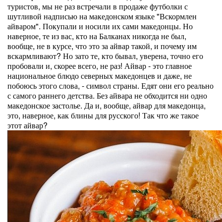
туристов, мы не раз встречали в продаже футболки с
шутливой надписью на македонском языке "Вскормлен
айваром". Покупали и носили их сами македонцы. Но
наверное, те из вас, кто на Балканах никогда не был,
вообще, не в курсе, что это за айвар такой, и почему им
вскармливают? Но зато те, кто бывал, уверена, точно его
пробовали и, скорее всего, не раз! Айвар - это главное
национальное блюдо северных македонцев и даже, не
побоюсь этого слова, - символ страны. Едят они его реально
с самого раннего детства. Без айвара не обходится ни одно
македонское застолье. Да и, вообще, айвар для македонца,
это, наверное, как блины для русского! Так что же такое
этот айвар?