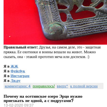
Правильный ответ:
Друзья, на самом деле, это - защитная
пряжка. Ее охотники и воины вешали на живот. Можно
сказать, она - этакий прототип меча или доспехов. :)
Я в
ЖЖ
Я в
Фейсбук
Я в
Инстаграм
Я в
Ли.ру
комментарии: 4
понравилось!
вверх^
к полной версии
Почему на осетинское озеро Эрцо нужно
приезжать не одной, а с подругами?
13-02-2020 09:37