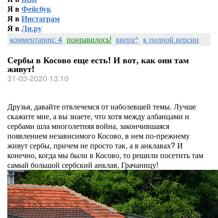
Я в
Фейсбук
Я в
Инстаграм
Я в
Ли.ру
комментарии: 4
понравилось!
вверх^
к полной версии
Сербы в Косово еще есть! И вот, как они там
живут!
31-03-2020 13:10
Друзья, давайте отвлечемся от наболевшей темы. Лучше
скажите мне, а вы знаете, что хотя между албанцами и
сербами шла многолетняя война, закончившаяся
появлением независимого Косово, в нем по-прежнему
живут сербы, причем не просто так, а в анклавах? И
конечно, когда мы были в Косово, то решили посетить там
самый большой сербский анклав, Грачаницу!