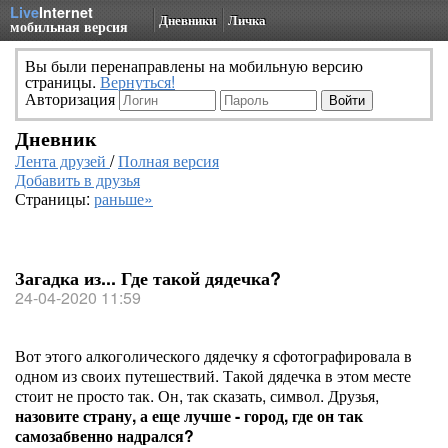
Live
Internet
Дневники
Личка
мобильная версия
Вы были перенаправлены на мобильную версию
страницы.
Вернуться!
Авторизация
Дневник
Лента друзей
/
Полная версия
Добавить в друзья
Страницы:
раньше»
Загадка из... Где такой дядечка?
24-04-2020 11:59
Вот этого алкоголического дядечку я сфотографировала в
одном из своих путешествий. Такой дядечка в этом месте
стоит не просто так. Он, так сказать, символ. Друзья,
назовите страну, а еще лучше - город, где он так
самозабвенно надрался?