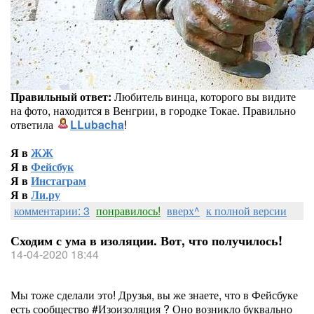
Правильный ответ:
Любитель винца, которого вы видите
на фото, находится в Венгрии, в городке Токае. Правильно
ответила
LLubacha
!
Я в
ЖЖ
Я в
Фейсбук
Я в
Инстаграм
Я в
Ли.ру
комментарии: 3
понравилось!
вверх^
к полной версии
Сходим с ума в изоляции. Вот, что получилось!
14-04-2020 18:44
Мы тоже сделали это! Друзья, вы же знаете, что в Фейсбуке
есть сообщество #Изоизоляция ? Оно возникло буквально