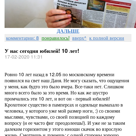
ДАЛЬШЕ
комментарии: 8
понравилось!
вверх^
к полной версии
У нас сегодня юбилей! 10 лет!
17-02-2020 11:31
Ровно 10 лет назад в 12.05 по московскому времени
появился на свет наш Даня. Не могу сказать, что ощущения
у меня, как будто это было вчера. Все-таки нет. Слишком
много всего было за это время. Но как же шустро
промчались эти 10 лет, и вот он - первый юбилей!
Крохотное существо в памперсах и одеяльце вымахало в
человека, у которого уже мой размер ноги, :) со своими
мыслями, чувствами, со своей позицией по каждому
вопросу (и ее часто фиг преодолеешь!). И уже не за таким
далеким горизонтом у этого юноши скачок во взрослую
жизнь. Смотришь и думаешь: с одной стороны хорошо,