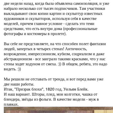
две недели назад, когда была объявлена самоизоляция, и уже
набрало несколько сот тысяч подписчиков. Там участники
выкладывают свои копии картин и скульптур известных
художников и скульпторов, используя себя в качестве
моделей, причем главное условие - сделать это теми
средствами, что есть внутри дома (профессиональные
фотографы и костюмеры в пролете).
Вы себе не представляете, на что способен полет фантазии
людей, запертых в четырех стенах! Античность,
возрождение, импрессионизм, кубизм, соцреализм и даже
абстракционизм - все заиграло такими красками, что у нас
стены ходят ходуном от смеха. :)) В общем, ребята, это надо
видеть. :))
Мы решили не отставать от тренда, и вот перед вами уже
две наши работы.
Итак, "Призрак блохи", 1820 год, Уильям Блейк.
И наш вариант. Шторы, плед, мои колготки, чашка от
блендера, звёзды из фольги. В качестве модели - муж в
плавках.