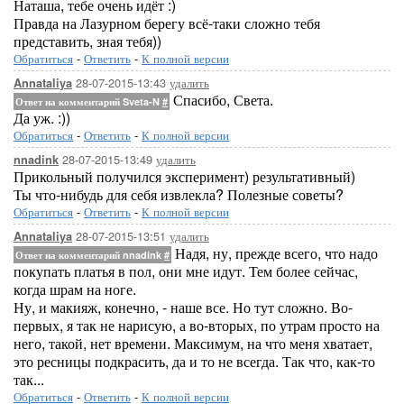
Наташа, тебе очень идёт :)
Правда на Лазурном берегу всё-таки сложно тебя
представить, зная тебя))
Обратиться
-
Ответить
-
К полной версии
28-07-2015-13:43
удалить
Annataliya
Спасибо, Света.
Ответ на комментарий Sveta-N
#
Да уж. :))
Обратиться
-
Ответить
-
К полной версии
28-07-2015-13:49
удалить
nnadink
Прикольный получился эксперимент) результативный)
Ты что-нибудь для себя извлекла? Полезные советы?
Обратиться
-
Ответить
-
К полной версии
28-07-2015-13:51
удалить
Annataliya
Надя, ну, прежде всего, что надо
Ответ на комментарий nnadink
#
покупать платья в пол, они мне идут. Тем более сейчас,
когда шрам на ноге.
Ну, и макияж, конечно, - наше все. Но тут сложно. Во-
первых, я так не нарисую, а во-вторых, по утрам просто на
него, такой, нет времени. Максимум, на что меня хватает,
это ресницы подкрасить, да и то не всегда. Так что, как-то
так...
Обратиться
-
Ответить
-
К полной версии