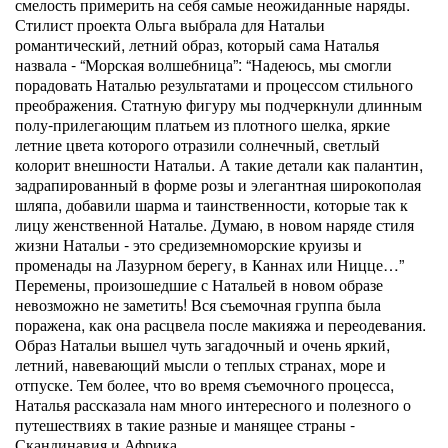
смелость примерить на себя самые неожиданные наряды.
Стилист проекта Ольга выбрала для Натальи
романтический, летний образ, который сама Наталья
назвала - “Морская волшебница”: “Надеюсь, мы смогли
порадовать Наталью результатами и процессом стильного
преображения. Статную фигуру мы подчеркнули длинным
полу-прилегающим платьем из плотного шелка, яркие
летние цвета которого отразили солнечный, светлый
колорит внешности Натальи. А такие детали как палантин,
задрапированный в форме розы и элегантная широкополая
шляпа, добавили шарма и таинственности, которые так к
лицу женственной Наталье. Думаю, в новом наряде стиля
жизни Натальи - это средиземноморские круизы и
променады на Лазурном берегу, в Каннах или Ницце…”
Перемены, произошедшие с Натальей в новом образе
невозможно не заметить! Вся съемочная группа была
поражена, как она расцвела после макияжа и переодевания.
Образ Натальи вышел чуть загадочный и очень яркий,
летний, навевающий мысли о теплых странах, море и
отпуске. Тем более, что во время съемочного процесса,
Наталья рассказала нам много интересного и полезного о
путешествиях в такие разные и манящее страны -
Скандинавия и Африка.