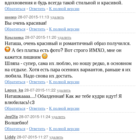
вдохновения и будь всегда такой стильной и красивой.
Обратиться
-
Ответить
-
К полной версии
28-07-2015-11:13
удалить
шопер
Вы очень красивая!
Обратиться
-
Ответить
-
К полной версии
28-07-2015-11:20
удалить
Крыланка
Наташа, очень красивый и романтичный образ получился.
А без платка есть фото? Вот строго ИМХО, мне он
кажется лишним
Шляпа - супер, сама их люблю, но ношу редко, в основном
на отдыхе. Хотя есть пара осенних вариантов, раньше я их
любила. Надо снова их достать.
Обратиться
-
Ответить
-
К полной версии
28-07-2015-11:22
удалить
Lapus_ka
Наташкаааа....! Обалденная! Как же тебе кудри идут! Я
влюбилась!<3
Обратиться
-
Ответить
-
К полной версии
28-07-2015-11:24
удалить
JesOla
Волшебно!
Обратиться
-
Ответить
-
К полной версии
28-07-2015-11:27
удалить
Liddy