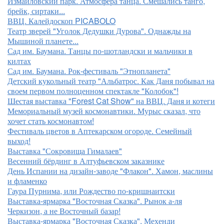
Измайловский парк. Атмосфера танца. Смешались танго,
брейк, сиртаки...
ВВЦ. Калейдоскоп PICABOLO
Театр зверей "Уголок Дедушки Дурова". Однажды на
Мышиной планете...
Сад им. Баумана. Танцы по-шотландски и мальчики в
килтах
Сад им. Баумана. Рок-фестиваль "Этнопланета"
Детский кукольный театр "Альбатрос. Как Даня побывал на
своем первом полноценном спектакле "Колобок"!
Шестая выставка "Forest Cat Show" на ВВЦ. Даня и котеги
Мемориальный музей космонавтики. Мурыс сказал, что
хочет стать космонавтом!
Фестиваль цветов в Аптекарском огороде. Семейный
выход!
Выставка "Сокровища Гималаев"
Весенний бёрдинг в Алтуфьевском заказнике
День Испании на дизайн-заводе "Флакон". Хамон, маслины
и фламенко
Гаура Пурнима, или Рождество по-кришнаитски
Выставка-ярмарка "Восточная Сказка". Рынок а-ля
Черкизон, а не Восточный базар!
Выставка-ярмарка "Восточная Сказка". Мехенди