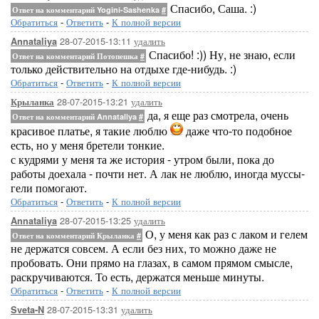
Спасибо, Саша. :)
Ответ на комментарий Yogini-Sashenka
#
Обратиться
-
Ответить
-
К полной версии
28-07-2015-13:11
удалить
Annataliya
Спасибо! :)) Ну, не знаю, если
Ответ на комментарий Потопешка
#
только действительно на отдыхе где-нибудь. :)
Обратиться
-
Ответить
-
К полной версии
28-07-2015-13:21
удалить
Крыланка
да, я еще раз смотрела, очень
Ответ на комментарий Annataliya
#
красивое платье, я такие люблю
даже что-то подобное
есть, но у меня бретели тонкие.
с кудрями у меня та же история - утром были, пока до
работы доехала - почти нет. А лак не люблю, иногда муссы-
гели помогают.
Обратиться
-
Ответить
-
К полной версии
28-07-2015-13:25
удалить
Annataliya
О, у меня как раз с лаком и гелем
Ответ на комментарий Крыланка
#
не держатся совсем. А если без них, то можно даже не
пробовать. Они прямо на глазах, в самом прямом смысле,
раскручиваются. То есть, держатся меньше минуты.
Обратиться
-
Ответить
-
К полной версии
28-07-2015-13:31
удалить
Sveta-N