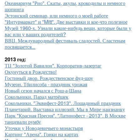
Океанариум "Рио". Скаты, акулы, крокодилы и немного
шопинга
Эстонский семинар, или немного о моей работе
"Интурмаркет" и "Mitt". Две выставки и кое-что полезное
Музей 1960-х. Узнали какие-нибудь вещи, которые были у
вас или у ваших родителей?
ВВЦ. Международный фестиваль сладостей. Сластенам
посвящается...
2013 год:
ТЦ "Золотой Вавилон". Корпоратив-лазертаг
Окунуться в Рождество!
Гостиный двор. Рождественское фуд-шоу
Музеон. Тбилисоба - праздник урожая
Новый сезон начался с Рош-а-Шана
Сокольники. Парад матрёшек
Сокольники. "Эквифест-2013". Лошадиный праздник
Планетарий. Выставка иллюзий. Мы в Мире наизнанку
Парк "Красная Пресня". "Латинофест - 2013". В Москве
танцевали румбу
Уточки у Новодевичьего монастыря
Картинг "Арена". Гонки на картах