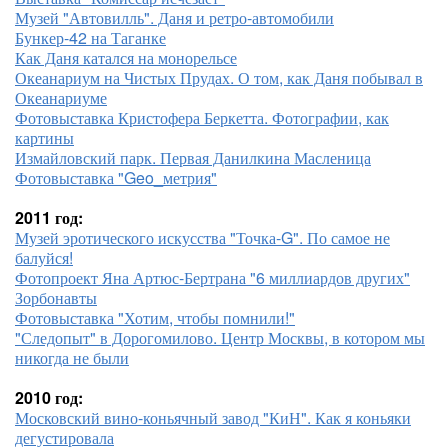
Музей "Автовилль". Даня и ретро-автомобили
Бункер-42 на Таганке
Как Даня катался на монорельсе
Океанариум на Чистых Прудах. О том, как Даня побывал в
Океанариуме
Фотовыставка Кристофера Беркетта. Фотографии, как
картины
Измайловский парк. Первая Данилкина Масленица
Фотовыставка "Geo_метрия"
2011 год:
Музей эротического искусства "Точка-G". По самое не
балуйся!
Фотопроект Яна Артюс-Бертрана "6 миллиардов других"
Зорбонавты
Фотовыставка "Хотим, чтобы помнили!"
"Следопыт" в Дорогомилово. Центр Москвы, в котором мы
никогда не были
2010 год:
Московский вино-коньячный завод "КиН". Как я коньяки
дегустировала