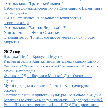
Фотовыставка "Грузинский акцент"
Небесные фонарики-сердечки на День святого Валентина в
парке Дружбы
ПИП "Останкино". "Следопыт" с точки зрения
соорганизатора
Фотовыставка "Золотая Черепаха" - 7
Утиная охота на Яузе и Самотеке
Станция метро "Пятницкое шоссе" через три дня после
открытия
2012 год:
Ярмарка "Пир" в Крокусе. Пиру пир!
Как мы играли в Ханукальном интеллектуальном казино
Фестиваль "Формула Востока" в Сокольниках. В гостях у
самой Шахерезады
Фестиваль "Дни Якутии в Москве". День Олонхо по-
якутски
Музей природы и соколиной охоты. Как тренируют
соколов!
Фестиваль "Дни индийской культуры". Мы снова в Индии!
Баварская вечеринка в саду "Эрмитаж". А где здесь немцы?
Рош-а-Шана - это еврейский Новый Год! Празднование в