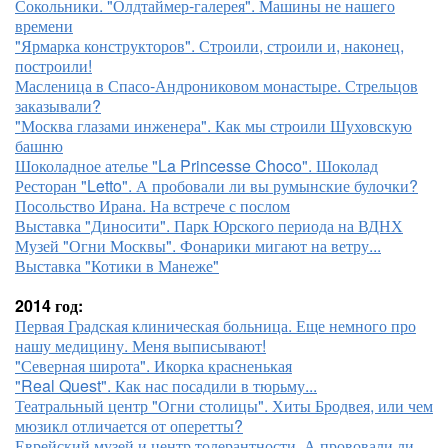
Сокольники. "Олдтаймер-галерея". Машины не нашего
времени
"Ярмарка конструкторов". Строили, строили и, наконец,
построили!
Масленица в Спасо-Андрониковом монастыре. Стрельцов
заказывали?
"Москва глазами инженера". Как мы строили Шуховскую
башню
Шоколадное ателье "La Princesse Choco". Шоколад
Ресторан "Letto". А пробовали ли вы румынские булочки?
Посольство Ирана. На встрече с послом
Выставка "Диносити". Парк Юрского периода на ВДНХ
Музей "Огни Москвы". Фонарики мигают на ветру...
Выставка "Котики в Манеже"
2014 год:
Первая Градская клиническая больница. Еще немного про
нашу медицину. Меня выписывают!
"Северная широта". Икорка красненькая
"Real Quest". Как нас посадили в тюрьму...
Театральный центр "Огни столицы". Хиты Бродвея, или чем
мюзикл отличается от оперетты?
Еврейский музей и центр толерантности. А прововали ли