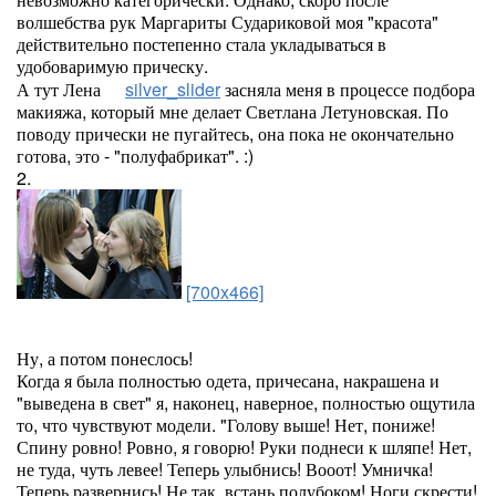
волшебства рук Маргариты Судариковой моя "красота"
действительно постепенно стала укладываться в
удобоваримую прическу.
А тут Лена
silver_slider
засняла меня в процессе подбора
макияжа, который мне делает Светлана Летуновская. По
поводу прически не пугайтесь, она пока не окончательно
готова, это - "полуфабрикат". :)
2.
[700x466]
Ну, а потом понеслось!
Когда я была полностью одета, причесана, накрашена и
"выведена в свет" я, наконец, наверное, полностью ощутила
то, что чувствуют модели. "Голову выше! Нет, пониже!
Спину ровно! Ровно, я говорю! Руки поднеси к шляпе! Нет,
не туда, чуть левее! Теперь улыбнись! Вооот! Умничка!
Теперь развернись! Не так, встань полубоком! Ноги скрести!