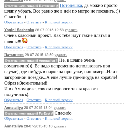
Потопешка
, да можно просто
Ответ на комментарий Потопешка
#
шляпу убрать. Все равно же в ней по метро не поездить. :))
Спасибо. :)
Обратиться
-
Ответить
-
К полной версии
28-07-2015-12:58
удалить
Yogini-Sashenka
Очень классный проект. Как тебе идут такие платья и
шляпы!!!
Обратиться
-
Ответить
-
К полной версии
28-07-2015-12:59
удалить
Потопешка
Не, в шляпе очень
Ответ на комментарий Annataliya
#
романтично))). Ее надо непременно использовать при
случае), где-нибудь в парке на прогулке, например...Или в
загородной поездке...А еще лучше где-нибудь на корабле!
Образ иЗюмительный!
И в сАмом деле, совсем недорого такая красота
получилась).
Обратиться
-
Ответить
-
К полной версии
28-07-2015-13:04
удалить
Annataliya
Спасибо!
Ответ на комментарий FarEast
#
Обратиться
-
Ответить
-
К полной версии
28-07-2015-13:10
удалить
Annataliya