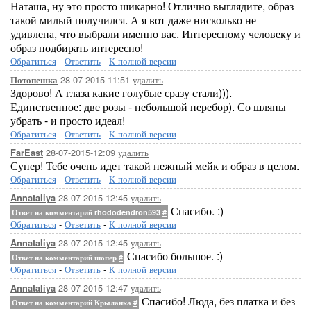
Наташа, ну это просто шикарно! Отлично выглядите, образ
такой милый получился. А я вот даже нисколько не
удивлена, что выбрали именно вас. Интересному человеку и
образ подбирать интересно!
Обратиться
-
Ответить
-
К полной версии
28-07-2015-11:51
удалить
Потопешка
Здорово! А глаза какие голубые сразу стали))).
Единственное: две розы - небольшой перебор). Со шляпы
убрать - и просто идеал!
Обратиться
-
Ответить
-
К полной версии
28-07-2015-12:09
удалить
FarEast
Супер! Тебе очень идет такой нежный мейк и образ в целом.
Обратиться
-
Ответить
-
К полной версии
28-07-2015-12:45
удалить
Annataliya
Спасибо. :)
Ответ на комментарий rhododendron593
#
Обратиться
-
Ответить
-
К полной версии
28-07-2015-12:45
удалить
Annataliya
Спасибо большое. :)
Ответ на комментарий шопер
#
Обратиться
-
Ответить
-
К полной версии
28-07-2015-12:47
удалить
Annataliya
Спасибо! Люда, без платка и без
Ответ на комментарий Крыланка
#