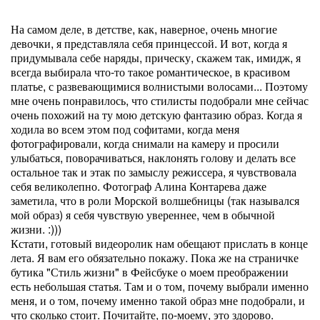
На самом деле, в детстве, как, наверное, очень многие
девочки, я представляла себя принцессой. И вот, когда я
придумывала себе наряды, прическу, скажем так, имидж, я
всегда выбирала что-то такое романтическое, в красивом
платье, с развевающимися волнистыми волосами... Поэтому
мне очень понравилось, что стилисты подобрали мне сейчас
очень похожий на ту мою детскую фантазию образ. Когда я
ходила во всем этом под софитами, когда меня
фотографировали, когда снимали на камеру и просили
улыбаться, поворачиваться, наклонять голову и делать все
остальное так и этак по замыслу режиссера, я чувствовала
себя великолепно. Фотограф Алина Контарева даже
заметила, что в роли Морской волшебницы (так назывался
мой образ) я себя чувствую увереннее, чем в обычной
жизни. :)))
Кстати, готовый видеоролик нам обещают прислать в конце
лета. Я вам его обязательно покажу. Пока же на страничке
бутика "Стиль жизни" в Фейсбуке о моем преображении
есть небольшая статья. Там и о том, почему выбрали именно
меня, и о том, почему именно такой образ мне подобрали, и
что сколько стоит. Почитайте, по-моему, это здорово.