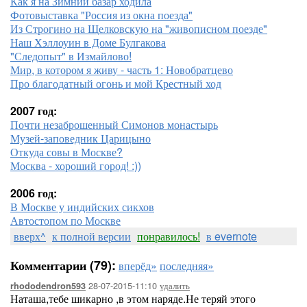
Как я на Зимний базар ходила
Фотовыставка "Россия из окна поезда"
Из Строгино на Щелковскую на "живописном поезде"
Наш Хэллоуин в Доме Булгакова
"Следопыт" в Измайлово!
Мир, в котором я живу - часть 1: Новобратцево
Про благодатный огонь и мой Крестный ход
2007 год:
Почти незаброшенный Симонов монастырь
Музей-заповедник Царицыно
Откуда совы в Москве?
Москва - хороший город! :))
2006 год:
В Москве у индийских сикхов
Автостопом по Москве
вверх^
к полной версии
понравилось!
в evernote
Комментарии (79):
вперёд»
последняя»
28-07-2015-11:10
удалить
rhododendron593
Наташа,тебе шикарно ,в этом наряде.Не теряй этого