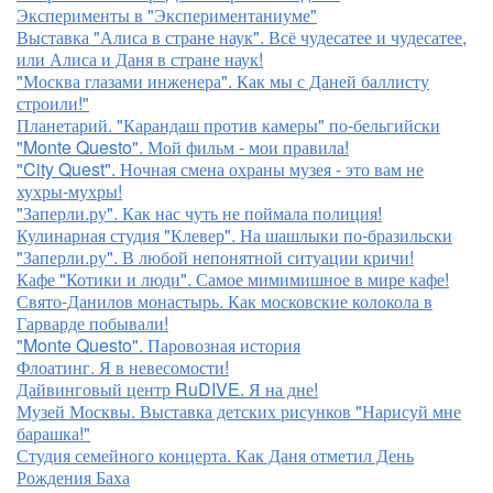
Эксперименты в "Экспериментаниуме"
Выставка "Алиса в стране наук". Всё чудесатее и чудесатее,
или Алиса и Даня в стране наук!
"Москва глазами инженера". Как мы с Даней баллисту
строили!"
Планетарий. "Карандаш против камеры" по-бельгийски
"Monte Questo". Мой фильм - мои правила!
"City Quest". Ночная смена охраны музея - это вам не
хухры-мухры!
"Заперли.ру". Как нас чуть не поймала полиция!
Кулинарная студия "Клевер". На шашлыки по-бразильски
"Заперли.ру". В любой непонятной ситуации кричи!
Кафе "Котики и люди". Самое мимимишное в мире кафе!
Свято-Данилов монастырь. Как московские колокола в
Гарварде побывали!
"Monte Questo". Паровозная история
Флоатинг. Я в невесомости!
Дайвинговый центр RuDIVE. Я на дне!
Музей Москвы. Выставка детских рисунков "Нарисуй мне
барашка!"
Студия семейного концерта. Как Даня отметил День
Рождения Баха