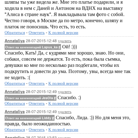
шляпы ты уже видела же. Мне это платье подарили, и я
ходила в нем с Даней и Антоном на ВДНХ на выставку
"Алиса в стране наук". Я выкладывала там фото с собой.
Честно говоря, в Москве да по метро, конечно, шляпу и
платок не поносишь. Что есть, то есть.
Обратиться
-
Ответить
-
К полной версии
28-07-2015-12:48
удалить
Annataliya
Ой! :)))
Ответ на комментарий Lapus_ka
#
Спасибо, Кать! Да, с кудрями мне хорошо, знаю. Но они,
собаки, совсем не держатся. То есть, пока была съемка,
девушки ко мне по несколько раз подбегали, чтобы их
подкрутить и довести до ума. Поэтому, увы, всегда мне так
не ходить. :(
Обратиться
-
Ответить
-
К полной версии
28-07-2015-12:49
удалить
Annataliya
Спасибо. :)
Ответ на комментарий JesOla
#
Обратиться
-
Ответить
-
К полной версии
28-07-2015-12:49
удалить
Annataliya
Спасибо, Лида. :)) Но для меня это,
Ответ на комментарий Liddy
#
правда, было неожиданностью.
Обратиться
-
Ответить
-
К полной версии
28-07-2015-12:53
удалить
Annataliya