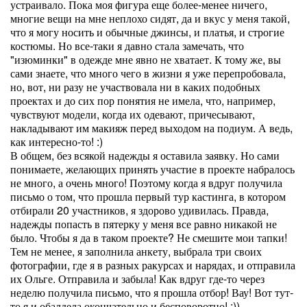
устраивало. Пока моя фигура еще более-менее ничего,
многие вещи на мне неплохо сидят, да и вкус у меня такой,
что я могу носить и обычные джинсы, и платья, и строгие
костюмы. Но все-таки я давно стала замечать, что
"изюминки" в одежде мне явно не хватает. К тому же, вы
сами знаете, что много чего в жизни я уже перепробовала,
но, вот, ни разу не участвовала ни в каких подобных
проектах и до сих пор понятия не имела, что, например,
чувствуют модели, когда их одевают, причесывают,
накладывают им макияж перед выходом на подиум. А ведь,
как интересно-то! :)
В общем, без всякой надежды я оставила заявку. Но сами
понимаете, желающих принять участие в проекте набралось
не много, а очень много! Поэтому когда я вдруг получила
письмо о том, что прошла первый тур кастинга, в котором
отбирали 20 участников, я здорово удивилась. Правда,
надежды попасть в пятерку у меня все равно никакой не
было. Чтобы я да в таком проекте? Не смешите мои тапки!
Тем не менее, я заполнила анкету, выбрала три своих
фотографии, где я в разных ракурсах и нарядах, и отправила
их Ольге. Отправила и забыла! Как вдруг где-то через
неделю получила письмо, что я прошла отбор! Вау! Вот тут-
то я и обалдела окончательно и бесповоротно! :))