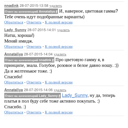
28-07-2015-13:58
удалить
nnadink
И, наверное, цветовая гамма?
Ответ на комментарий Annataliya
#
Тебе очень идут подобранные варианты)
Обратиться
-
Ответить
-
К полной версии
28-07-2015-14:01
удалить
Lady_Sunny
Натш, хороша!)
Меняй имидж.
Обратиться
-
Ответить
-
К полной версии
28-07-2015-14:04
удалить
Annataliya
Про цветовую гамму я, в
Ответ на комментарий nnadink
#
принципе, знала. Голубое, розовое и белое давно ношу. :))
Да и желтенькое тоже. :)
Спасибо!
Обратиться
-
Ответить
-
К полной версии
28-07-2015-14:06
удалить
Annataliya
Lady_Sunny
, ну да, теперь
Ответ на комментарий Lady_Sunny
#
платья в пол буду себе тоже активно покупать. :)
Спасибо. :)
Обратиться
-
Ответить
-
К полной версии