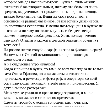
которые она для нас присмотрела. Бутик "Стиль жизни"
считается благотворительным, потому что большая часть
средств, вырученных от продажи в нем, идет на помощь
тяжело больным детям. Вещи же сюда поступают в
основном из разных магазинов, от известных дизайнеров,
но поступают бесплатно. Именно поэтому цены в бутике не
высокие, а потому позволить купить себе здесь вещи
сможет, наверное, любая девушка. Хотя, почему именно
девушка? Отделы мужской и детской одежды и обуви тут
тоже есть!
На розово-желто-голубой сарафан я запала буквально сразу!
На нем мы с Ольгой остановились и простились до
следующего утра.
А на следующее утро началось!
Когда я пришла в бутик, то там нас всех уже ждала не только
сама Ольга Ефанова, но и визажисты и стилисты по
прическам, и режиссер, и фотограф, и операторы со всей
сопутствующей техникой, атрибутами и прибамбасами. Я
даже немного растерялась.
Меня тут же усадили в кресло перед зеркалом, и мною
занялись визажист и стилист по прическам.
Сделать что-либо с моими волосами, как я считала,
невозможно категорически. Однако, скоро после