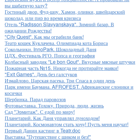
вы шабатную халу?
Гостиный двор. Фуд-шоу. Хамон, оливки, швейцарский
шоколад, или пир во время кризиса
Отель "Radisson Slavyanskaya". Зимний базар. В
ожидании Рождества!
"City Quest". Как мы ограбили банк!
Театр кошек Куклачева. Олимпиада кота Бориса
Сокольники. InnoPark. Шоколадный Даня
ЦДХ. Фестиваль РГО. Попса и география
Колбасный заводик "Le bon Gout". Вкусные мясные штучки
Пожарная часть №15. Никогда не протирайте маяки!
"Exit Games". День без галстуков
Измайлово. Царская пасека. Три Спаса в один день
Парк имени Баумана. AFROFEST. Африканские слоники и
косички
Щербинка. Парад паровозов
Фотовыставка. Тохоку. Природа, люди, жизнь
Сад "Эрмитаж". С едой по миру!
Планетарий. Как Даня управлял луноходом!
Планетарий. Космонавтом стать хочу! Пусть меня научат!
Первый Данин кастинг в Teatr.doc
Выставка "Путешествие с шиком и без!"