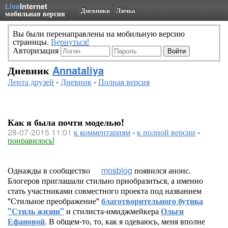
Live
Internet
Дневники
Личка
мобильная версия
Вы были перенаправлены на мобильную версию
страницы.
Вернуться!
Авторизация
Дневник
Annataliya
Лента друзей
-
Дневник
-
Полная версия
Как я была почти моделью!
28-07-2015 11:01
к комментариям
-
к полной версии
-
понравилось!
Однажды в сообщество
mosblog
появился анонс.
Блогеров приглашали стильно приобразиться, а именно
стать участниками совместного проекта под названием
"Стильное преображение"
благотворительного бутика
"Стиль жизни"
и стилиста-имиджмейкера
Ольги
Ефановой
. В общем-то, то, как я одеваюсь, меня вполне