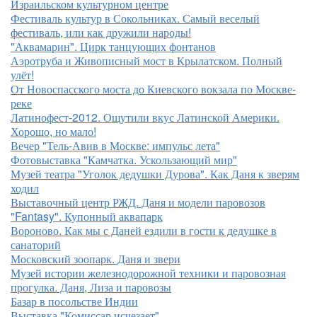
Израильском культурном центре
Фестиваль культур в Сокольниках. Самый веселый
фестиваль, или как дружили народы!
"Аквамарин". Цирк танцующих фонтанов
Аэротруба и Живописный мост в Крылатском. Полный
улёт!
От Новоспасского моста до Киевского вокзала по Москве-
реке
Латинофест-2012. Ощутили вкус Латинской Америки.
Хорошо, но мало!
Вечер "Тель-Авив в Москве: импульс лета"
Фотовыставка "Камчатка. Ускользающий мир"
Музей театра "Уголок дедушки Дурова". Как Даня к зверям
ходил
Выставочный центр РЖД. Даня и модели паровозов
"Fantasy". Купонный аквапарк
Вороново. Как мы с Даней ездили в гости к дедушке в
санаторий
Московский зоопарк. Даня и звери
Музей истории железнодорожной техники и паровозная
прогулка. Даня, Лиза и паровозы
Базар в посольстве Индии
Выставка "Комиссар исчезает"