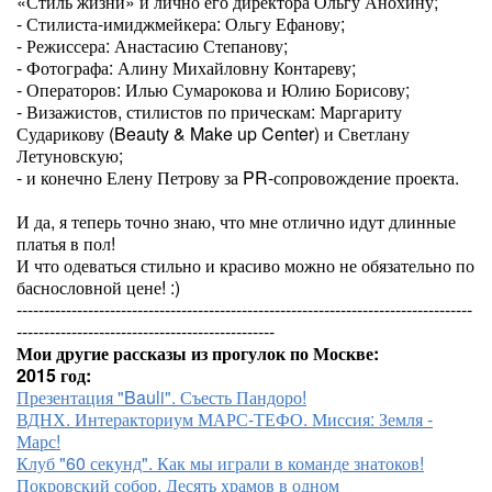
«Стиль жизни» и лично его директора Ольгу Анохину;
- Стилиста-имиджмейкера: Ольгу Ефанову;
- Режиссера: Анастасию Степанову;
- Фотографа: Алину Михайловну Контареву;
- Операторов: Илью Сумарокова и Юлию Борисову;
- Визажистов, стилистов по прическам: Маргариту
Сударикову (Beauty & Make up Center) и Светлану
Летуновскую;
- и конечно Елену Петрову за PR-сопровождение проекта.
И да, я теперь точно знаю, что мне отлично идут длинные
платья в пол!
И что одеваться стильно и красиво можно не обязательно по
баснословной цене! :)
-----------------------------------------------------------------------------------
-----------------------------------------------
Мои другие рассказы из прогулок по Москве:
2015 год:
Презентация "Bauli". Съесть Пандоро!
ВДНХ. Интеракториум МАРС-ТЕФО. Миссия: Земля -
Марс!
Клуб "60 секунд". Как мы играли в команде знатоков!
Покровский собор. Десять храмов в одном