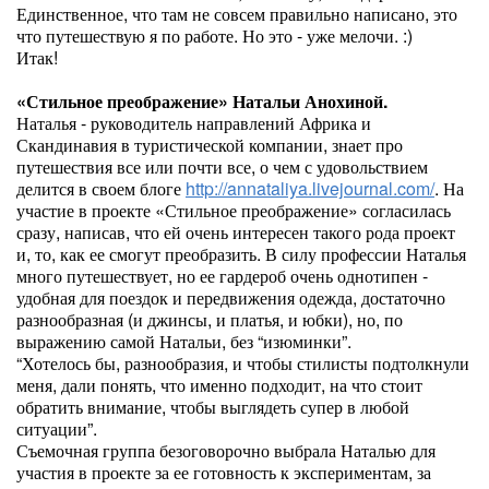
Единственное, что там не совсем правильно написано, это
что путешествую я по работе. Но это - уже мелочи. :)
Итак!
«Стильное преображение» Натальи Анохиной.
Наталья - руководитель направлений Африка и
Скандинавия в туристической компании, знает про
путешествия все или почти все, о чем с удовольствием
делится в своем блоге
http://annataliya.livejournal.com/
. На
участие в проекте «Стильное преображение» согласилась
сразу, написав, что ей очень интересен такого рода проект
и, то, как ее смогут преобразить. В силу профессии Наталья
много путешествует, но ее гардероб очень однотипен -
удобная для поездок и передвижения одежда, достаточно
разнообразная (и джинсы, и платья, и юбки), но, по
выражению самой Натальи, без “изюминки”.
“Хотелось бы, разнообразия, и чтобы стилисты подтолкнули
меня, дали понять, что именно подходит, на что стоит
обратить внимание, чтобы выглядеть супер в любой
ситуации”.
Съемочная группа безоговорочно выбрала Наталью для
участия в проекте за ее готовность к экспериментам, за