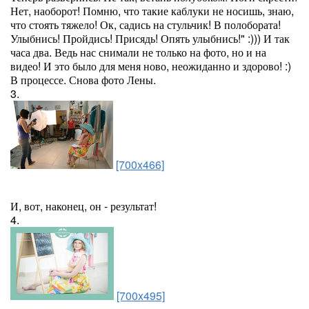
Нет, наоборот! Помню, что такие каблуки не носишь, знаю,
что стоять тяжело! Ок, садись на стульчик! В полобората!
Улыбнись! Пройдись! Присядь! Опять улыбнись!" :))) И так
часа два. Ведь нас снимали не только на фото, но и на
видео! И это было для меня ново, неожиданно и здорово! :)
В процессе. Снова фото Лены.
3.
[700x466]
И, вот, наконец, он - результат!
4.
[700x495]