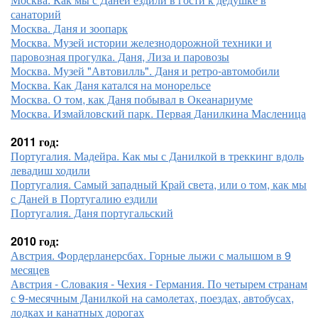
санаторий
Москва. Даня и зоопарк
Москва. Музей истории железнодорожной техники и
паровозная прогулка. Даня, Лиза и паровозы
Москва. Музей "Автовилль". Даня и ретро-автомобили
Москва. Как Даня катался на монорельсе
Москва. О том, как Даня побывал в Океанариуме
Москва. Измайловский парк. Первая Данилкина Масленица
2011 год:
Португалия. Мадейра. Как мы с Данилкой в треккинг вдоль
левадиш ходили
Португалия. Самый западный Край света, или о том, как мы
с Даней в Португалию ездили
Португалия. Даня португальский
2010 год:
Австрия. Фордерланерсбах. Горные лыжи с малышом в 9
месяцев
Австрия - Словакия - Чехия - Германия. По четырем странам
с 9-месячным Данилкой на самолетах, поездах, автобусах,
лодках и канатных дорогах