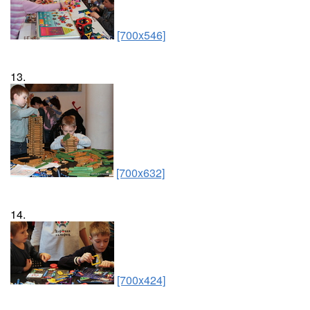
[700x546]
13.
[700x632]
14.
[700x424]