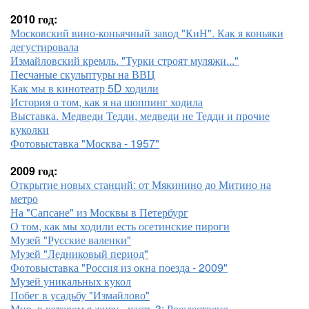
2010 год:
Московский вино-коньячный завод "КиН". Как я коньяки
дегустировала
Измайловский кремль. "Турки строят муляжи..."
Песчаные скульптуры на ВВЦ
Как мы в кинотеатр 5D ходили
История о том, как я на шоппинг ходила
Выставка. Медведи Тедди, медведи не Тедди и прочие
куколки
Фотовыставка "Москва - 1957"
2009 год:
Открытие новых станций: от Мякинино до Митино на
метро
На "Сапсане" из Москвы в Петербург
О том, как мы ходили есть осетинские пироги
Музей "Русские валенки"
Музей "Ледниковый период"
Фотовыставка "Россия из окна поезда - 2009"
Музей уникальных кукол
Побег в усадьбу "Измайлово"
Мир, в котором я живу - часть 3: Рождествено