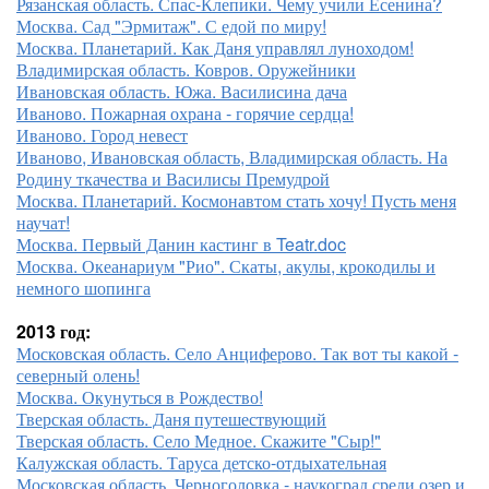
Рязанская область. Спас-Клепики. Чему учили Есенина?
Москва. Сад "Эрмитаж". С едой по миру!
Москва. Планетарий. Как Даня управлял луноходом!
Владимирская область. Ковров. Оружейники
Ивановская область. Южа. Василисина дача
Иваново. Пожарная охрана - горячие сердца!
Иваново. Город невест
Иваново, Ивановская область, Владимирская область. На
Родину ткачества и Василисы Премудрой
Москва. Планетарий. Космонавтом стать хочу! Пусть меня
научат!
Москва. Первый Данин кастинг в Teatr.doc
Москва. Океанариум "Рио". Скаты, акулы, крокодилы и
немного шопинга
2013 год:
Московская область. Село Анциферово. Так вот ты какой -
северный олень!
Москва. Окунуться в Рождество!
Тверская область. Даня путешествующий
Тверская область. Село Медное. Скажите "Сыр!"
Калужская область. Таруса детско-отдыхательная
Московская область. Черноголовка - наукоград среди озер и