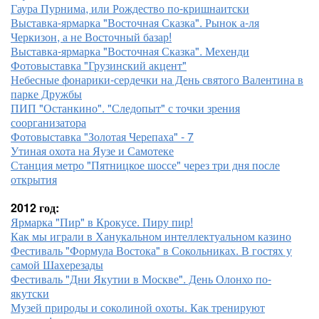
Гаура Пурнима, или Рождество по-кришнаитски
Выставка-ярмарка "Восточная Сказка". Рынок а-ля
Черкизон, а не Восточный базар!
Выставка-ярмарка "Восточная Сказка". Мехенди
Фотовыставка "Грузинский акцент"
Небесные фонарики-сердечки на День святого Валентина в
парке Дружбы
ПИП "Останкино". "Следопыт" с точки зрения
соорганизатора
Фотовыставка "Золотая Черепаха" - 7
Утиная охота на Яузе и Самотеке
Станция метро "Пятницкое шоссе" через три дня после
открытия
2012 год:
Ярмарка "Пир" в Крокусе. Пиру пир!
Как мы играли в Ханукальном интеллектуальном казино
Фестиваль "Формула Востока" в Сокольниках. В гостях у
самой Шахерезады
Фестиваль "Дни Якутии в Москве". День Олонхо по-
якутски
Музей природы и соколиной охоты. Как тренируют