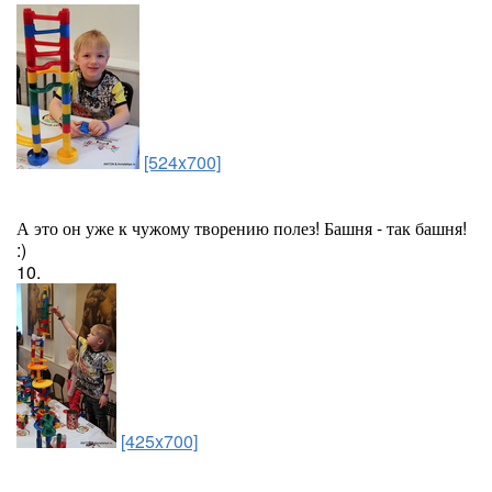
[524x700]
А это он уже к чужому творению полез! Башня - так башня!
:)
10.
[425x700]