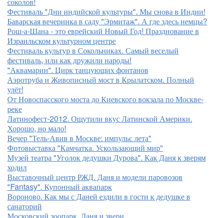
соколов!
Фестиваль "Дни индийской культуры". Мы снова в Индии!
Баварская вечеринка в саду "Эрмитаж". А где здесь немцы?
Рош-а-Шана - это еврейский Новый Год! Празднование в
Израильском культурном центре
Фестиваль культур в Сокольниках. Самый веселый
фестиваль, или как дружили народы!
"Аквамарин". Цирк танцующих фонтанов
Аэротруба и Живописный мост в Крылатском. Полный
улёт!
От Новоспасского моста до Киевского вокзала по Москве-
реке
Латинофест-2012. Ощутили вкус Латинской Америки.
Хорошо, но мало!
Вечер "Тель-Авив в Москве: импульс лета"
Фотовыставка "Камчатка. Ускользающий мир"
Музей театра "Уголок дедушки Дурова". Как Даня к зверям
ходил
Выставочный центр РЖД. Даня и модели паровозов
"Fantasy". Купонный аквапарк
Вороново. Как мы с Даней ездили в гости к дедушке в
санаторий
Московский зоопарк. Даня и звери