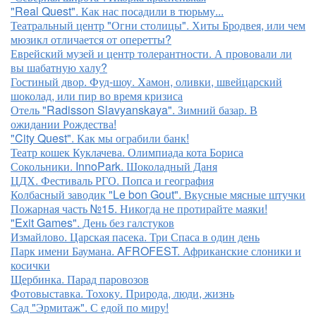
"Real Quest". Как нас посадили в тюрьму...
Театральный центр "Огни столицы". Хиты Бродвея, или чем
мюзикл отличается от оперетты?
Еврейский музей и центр толерантности. А прововали ли
вы шабатную халу?
Гостиный двор. Фуд-шоу. Хамон, оливки, швейцарский
шоколад, или пир во время кризиса
Отель "Radisson Slavyanskaya". Зимний базар. В
ожидании Рождества!
"City Quest". Как мы ограбили банк!
Театр кошек Куклачева. Олимпиада кота Бориса
Сокольники. InnoPark. Шоколадный Даня
ЦДХ. Фестиваль РГО. Попса и география
Колбасный заводик "Le bon Gout". Вкусные мясные штучки
Пожарная часть №15. Никогда не протирайте маяки!
"Exit Games". День без галстуков
Измайлово. Царская пасека. Три Спаса в один день
Парк имени Баумана. AFROFEST. Африканские слоники и
косички
Щербинка. Парад паровозов
Фотовыставка. Тохоку. Природа, люди, жизнь
Сад "Эрмитаж". С едой по миру!