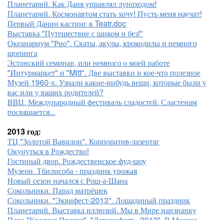
Планетарий. Как Даня управлял луноходом!
Планетарий. Космонавтом стать хочу! Пусть меня научат!
Первый Данин кастинг в Teatr.doc
Выставка "Путешествие с шиком и без!"
Океанариум "Рио". Скаты, акулы, крокодилы и немного
шопинга
Эстонский семинар, или немного о моей работе
"Интурмаркет" и "Mitt". Две выставки и кое-что полезное
Музей 1960-х. Узнали какие-нибудь вещи, которые были у
вас или у ваших родителей?
ВВЦ. Международный фестиваль сладостей. Сластенам
посвящается...
2013 год:
ТЦ "Золотой Вавилон". Корпоратив-лазертаг
Окунуться в Рождество!
Гостиный двор. Рождественское фуд-шоу
Музеон. Тбилисоба - праздник урожая
Новый сезон начался с Рош-а-Шана
Сокольники. Парад матрёшек
Сокольники. "Эквифест-2013". Лошадиный праздник
Планетарий. Выставка иллюзий. Мы в Мире наизнанку
Парк "Красная Пресня". "Латинофест - 2013". В Москве