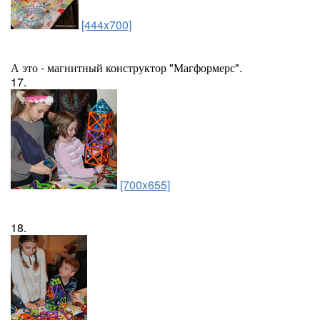
[444x700]
А это - магнитный конструктор "Магформерс".
17.
[700x655]
18.