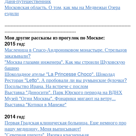
Даня-путешественник
Московская область. О том, как мы на Медвежьи Озера
ездили
-----------------------------------------------------------------------------------
-----------------------------------------------
Мои другие рассказы из прогулок по Москве:
2015 год:
Масленица в Спасо-Андрониковом монастыре. Стрельцов
заказывали?
"Москва глазами инженера". Как мы строили Шуховскую
башню
Шоколадное ателье "La Princesse Choco". Шоколад
Ресторан "Letto". А пробовали ли вы румынские булочки?
Посольство Ирана. На встрече с послом
Выставка "Диносити". Парк Юрского периода на ВДНХ
Музей "Огни Москвы". Фонарики мигают на ветру...
Выставка "Котики в Манеже"
2014 год:
Первая Градская клиническая больница. Еще немного про
нашу медицину. Меня выписывают!
"Северная широта". Икорка красненькая