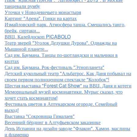
танцевали румбу
Уточки у Новодевичьего монастыря
Картинг "Арена". Гонки на картах
Измайловский парк. Атмосфера танца. Смешались танго,
брейк, сиртаки...
ВВЦ. Калейдоскоп PICABOLO
Театр зверей "Уголок Дедушки Дурова". Однажды на
Мышиной планете...
Сад им. Баумана. Танцы по-шотландски и мальчики в
килтах
Сад им. Баумана. Рок-фестиваль "Этнопланета"
Детский кукольный театр "Альбатрос. Как Даня побывал на
своем первом полноценном спектакле "Колобок"!
Шестая выставка "Forest Cat Show" на ВВЦ. Даня и котеги
Мемориальный музей космонавтики. Мурыс сказал, что
хочет стать космонавтом!
Фестиваль цветов в Аптекарском огороде. Семейный
выход!
Выставка "Сокровища Гималаев"
Весенний бёрдинг в Алтуфьевском заказнике
День Испании на дизайн-заводе "Флакон". Хамон, маслины
и фламенко