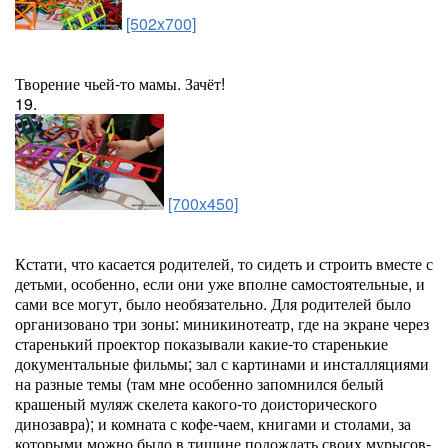
[502x700]
Творение чьей-то мамы. Зачёт!
19.
[700x450]
Кстати, что касается родителей, то сидеть и строить вместе с
детьми, особенно, если они уже вполне самостоятельные, и
сами все могут, было необязательно. Для родителей было
организовано три зоны: миникинотеатр, где на экране через
старенький проектор показывали какие-то старенькие
документальные фильмы; зал с картинами и инсталляциями
на разные темы (там мне особенно запомнился белый
крашеный муляж скелета какого-то доисторического
динозавра); и комната с кофе-чаем, книгами и столами, за
которыми можно было в тишине подождать своих мурысов-