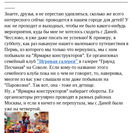
-----------------------------------------------------------------------------------
-------
Знаете, друзья, я не перестаю удивляться, сколько же всего
интересного сейчас проводится в нашем городе для детей! У
нас не проходит и выходных, чтобы не было какого-нибудь
мероприятия, куда бы мне не хотелось сходить с Даней.
Чесслово, я уже даже писать не успеваю! К примеру, в
субботу, как раз накануне нашего маленького путешествия в
Пермь, из которого мы только что вернулись, мы с ним
побывали на "Ярмарке конструкторов". Ее организовал
семейный клуб
"Игровая галерея"
в галерее "Граунд
Песчаная" на Соколе. Если кому-то название этого
семейного клуба пока ни о чем не говорит, то, наверняка,
многие из вас уже слышали или даже побывали на
"Паровозии". Так вот, она - тоже их детище.
Ну, а "Ярмарка конструкторов" набирает обороты. Ее
организаторы регулярно проводят в разных районах
Москвы, и если я ничего не перепутала, мы с Даней были
уже на четвертой.