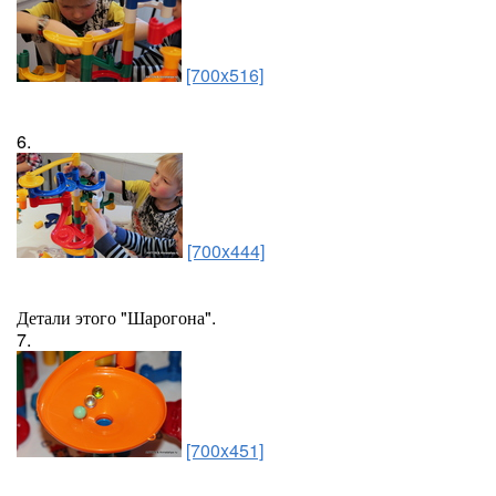
[700x516]
6.
[700x444]
Детали этого "Шарогона".
7.
[700x451]