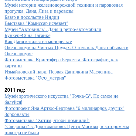
Музей истории железнодорожной техники и паровозная
прогулка. Даня, Лиза и паровозы
Базар в посольстве Индии
Выставка "Комиссар исчезает"
Музей "Автовилль". Даня и ретро-автомобили
Бункер-42 на Таганке
Как Даня катался на монорельсе
Океанариум на Чистых Прудах. О том, как Даня побывал в
Океанариуме
Фотовыставка Кристофера Беркетта. Фотографии, как
картины
Измайловский парк. Первая Данилкина Масленица
Фотовыставка "Geo_метрия"
2011 год:
Музей эротического искусства "Точка-G". По самое не
балуйся!
Фотопроект Яна Артюс-Бертрана "6 миллиардов других"
Зорбонавты
Фотовыставка "Хотим, чтобы помнили!"
"Следопыт" в Дорогомилово. Центр Москвы, в котором мы
никогда не были