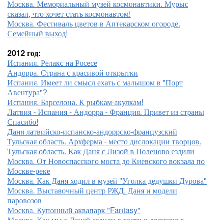
Москва. Мемориальный музей космонавтики. Мурыс
сказал, что хочет стать космонавтом!
Москва. Фестиваль цветов в Аптекарском огороде.
Семейный выход!
2012 год:
Испания. Релакс на Росесе
Андорра. Страна с красивой открытки
Испания. Имеет ли смысл ехать с малышом в "Порт
Авентура"?
Испания. Барселона. К рыбкам-акулкам!
Латвия - Испания - Андорра - Франция. Привет из страны
Спасибо!
Даня латвийско-испанско-андоррско-французский
Тульская область. Архферма - место дислокации творцов.
Тульская область. Как Даня с Лизой в Поленово ездили
Москва. От Новоспасского моста до Киевского вокзала по
Москве-реке
Москва. Как Даня ходил в музей "Уголка дедушки Дурова"
Москва. Выставочный центр РЖД. Даня и модели
паровозов
Москва. Купонный аквапарк "Fantasy"
Москва. Как мы с Даней ездили в гости к дедушке в