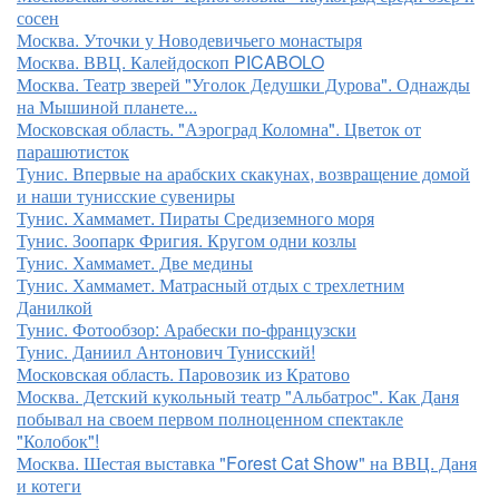
сосен
Москва. Уточки у Новодевичьего монастыря
Москва. ВВЦ. Калейдоскоп PICABOLO
Москва. Театр зверей "Уголок Дедушки Дурова". Однажды
на Мышиной планете...
Московская область. "Аэроград Коломна". Цветок от
парашютисток
Тунис. Впервые на арабских скакунах, возвращение домой
и наши тунисские сувениры
Тунис. Хаммамет. Пираты Средиземного моря
Тунис. Зоопарк Фригия. Кругом одни козлы
Тунис. Хаммамет. Две медины
Тунис. Хаммамет. Матрасный отдых с трехлетним
Данилкой
Тунис. Фотообзор: Арабески по-французски
Тунис. Даниил Антонович Тунисский!
Московская область. Паровозик из Кратово
Москва. Детский кукольный театр "Альбатрос". Как Даня
побывал на своем первом полноценном спектакле
"Колобок"!
Москва. Шестая выставка "Forest Cat Show" на ВВЦ. Даня
и котеги