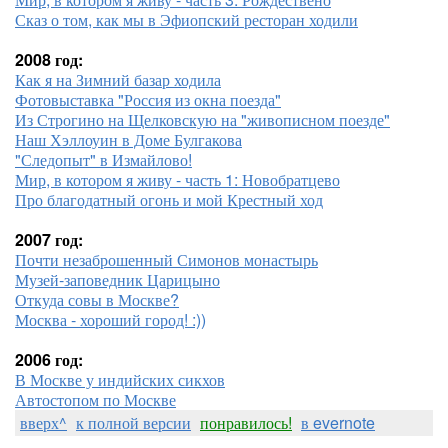
Сказ о том, как мы в Эфиопский ресторан ходили
2008 год:
Как я на Зимний базар ходила
Фотовыставка "Россия из окна поезда"
Из Строгино на Щелковскую на "живописном поезде"
Наш Хэллоуин в Доме Булгакова
"Следопыт" в Измайлово!
Мир, в котором я живу - часть 1: Новобратцево
Про благодатный огонь и мой Крестный ход
2007 год:
Почти незаброшенный Симонов монастырь
Музей-заповедник Царицыно
Откуда совы в Москве?
Москва - хороший город! :))
2006 год:
В Москве у индийских сикхов
Автостопом по Москве
вверх^
к полной версии
понравилось!
в evernote