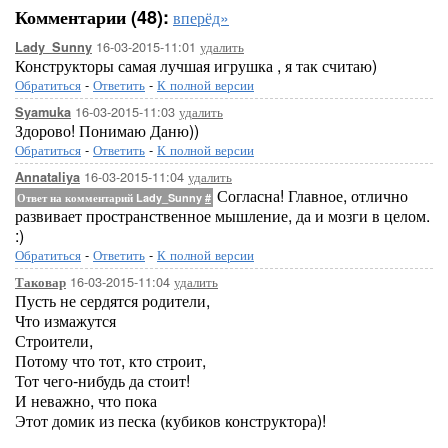
Комментарии (48):
вперёд»
16-03-2015-11:01
удалить
Lady_Sunny
Конструкторы самая лучшая игрушка , я так считаю)
Обратиться
-
Ответить
-
К полной версии
16-03-2015-11:03
удалить
Syamuka
Здорово! Понимаю Даню))
Обратиться
-
Ответить
-
К полной версии
16-03-2015-11:04
удалить
Annataliya
Согласна! Главное, отлично
Ответ на комментарий Lady_Sunny
#
развивает пространственное мышление, да и мозги в целом.
:)
Обратиться
-
Ответить
-
К полной версии
16-03-2015-11:04
удалить
Таковар
Пусть не сердятся родители,
Что измажутся
Строители,
Потому что тот, кто строит,
Тот чего-нибудь да стоит!
И неважно, что пока
Этот домик из песка (кубиков конструктора)!