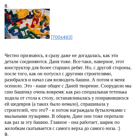
8.
[700x463]
Честно признаюсь, я сразу даже не догадалась, как эти
детали соединяются. Даня тоже. Все-таки, наверное, этот
конструктор для более старших ребят. Но, с другой стороны,
после того, как он потусил с другими строителями,
разобрался и начал сам возводить башни. А потом и меня
осенило. Это - наше общее с Даней творение. Соорудили мы
сию башенку очень вовремя: как раз специальная тетенька
ходила от стола к столу, останавливалась у понравившихся
ей шедевров (а таких было немало), спрашивала у
строителей, что это? - и потом награждала бутылочками с
мыльными пузырями. В общем, Дане они тоже перепали
как раз за эту башню. Главное - она работает, шарик по
желобкам скатывается с самого верха до самого низа. :)
9.