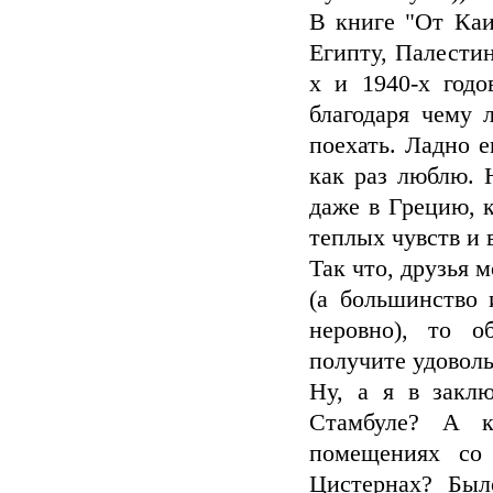
В книге "От Каи
Египту, Палестин
х и 1940-х годо
благодаря чему 
поехать. Ладно е
как раз люблю. Н
даже в Грецию, к
теплых чувств и 
Так что, друзья 
(а большинство 
неровно), то о
получите удоволь
Ну, а я в закл
Стамбуле? А к
помещениях со
Цистернах? Был