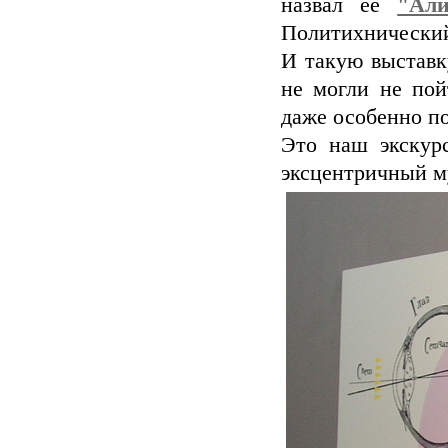
назвал ее
"Али
Политихнический
И такую выставк
не могли не по
даже особенно по
Это наш экскур
эксцентричный м