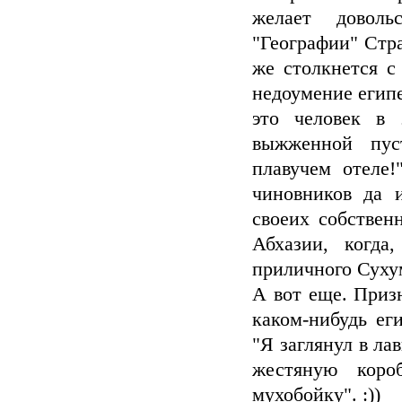
желает доволь
"Географии" Стра
же столкнется с
недоумение египе
это человек в 
выжженной пус
плавучем отеле
чиновников да 
своеих собстве
Абхазии, когда
приличного Сухум
А вот еще. Призн
каком-нибудь ег
"Я заглянул в ла
жестяную коро
мухобойку". :))