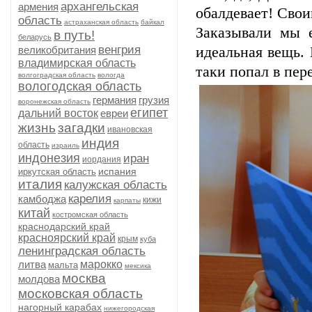
архангельская
армения
обалдевает! Своим
область
астраханская область
байкал
Заказывали мы
в путь!
беларусь
венгрия
великобритания
идеальная вещь. 
владимирская область
таки попал в пере
волгоградская область
вологда
вологодская область
германия
грузия
воронежская область
египет
дальний восток
евреи
жизнь
загадки
ивановская
индия
область
израиль
индонезия
иран
иордания
испания
иркутская область
италия
калужская область
карелия
камбоджа
кижи
карпаты
китай
костромская область
краснодарский край
красноярский край
крым
куба
ленинградская область
литва
марокко
мальта
мексика
москва
молдова
московская область
нагорный карабах
нижегородская