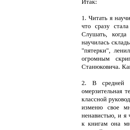
Итак:
1. Читать я науч
что сразу стала
Слушать, когда
научилась склад
"пятерки", лени
огромным скри
Станюковича. Как
2. В средней 
омерзительная т
классной руковод
изменю свое м
ненавистью, и я
к книгам она мн