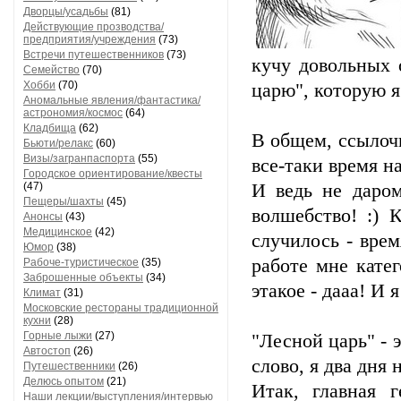
Дворцы/усадьбы
(81)
Действующие прозводства/
предприятия/учреждения
(73)
Встречи путешественников
(73)
кучу довольных 
Семейство
(70)
Хобби
(70)
царю", которую я
Аномальные явления/фантастика/
астрономия/космос
(64)
Кладбища
(62)
В общем, ссылочк
Бьюти/релакс
(60)
Визы/загранпаспорта
(55)
все-таки время на
Городское ориентирование/квесты
(47)
И ведь не даром
Пещеры/шахты
(45)
волшебство! :) 
Анонсы
(43)
Медицинское
(42)
случилось - вре
Юмор
(38)
работе мне катег
Рабоче-туристическое
(35)
Заброшенные объекты
(34)
этакое - дааа! И 
Климат
(31)
Московские рестораны традиционной
кухни
(28)
Горные лыжи
(27)
"Лесной царь" - 
Автостоп
(26)
слово, я два дня 
Путешественники
(26)
Делюсь опытом
(21)
Итак, главная 
Наши лекции/выступления/интервью