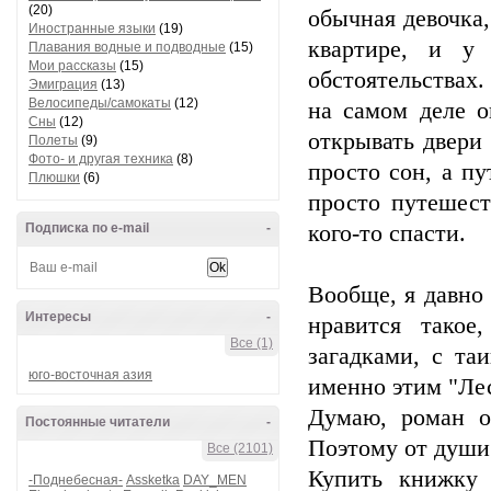
(20)
обычная девочка,
Иностранные языки
(19)
квартире, и у
Плавания водные и подводные
(15)
Мои рассказы
(15)
обстоятельствах
Эмиграция
(13)
Велосипеды/самокаты
(12)
на самом деле 
Сны
(12)
открывать двери
Полеты
(9)
Фото- и другая техника
(8)
просто сон, а п
Плюшки
(6)
просто путешест
Подписка по e-mail
-
кого-то спасти.
Вообще, я давно
Интересы
-
нравится такое
Все (1)
загадками, с та
юго-восточная азия
именно этим "Лес
Думаю, роман о
Постоянные читатели
-
Поэтому от души
Все (2101)
Купить книжку 
-Поднебесная-
Assketka
DAY_MEN