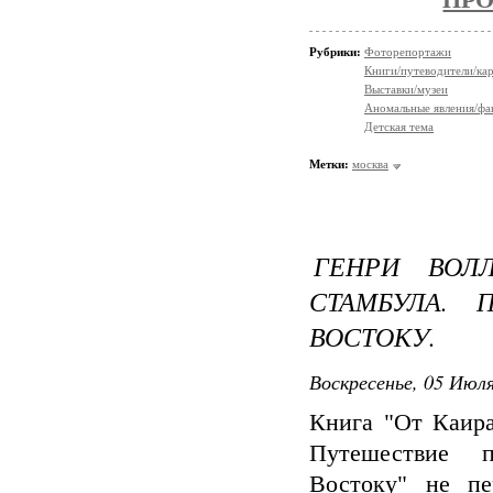
ПРО
Рубрики:
Фоторепортажи
Книги/путеводители/ка
Выставки/музеи
Аномальные явления/фа
Детская тема
Метки:
москва
ГЕНРИ ВОЛ
СТАМБУЛА.
ВОСТОКУ.
Воскресенье, 05 Июля
Книга "От Каира
Путешествие 
Востоку" не пе