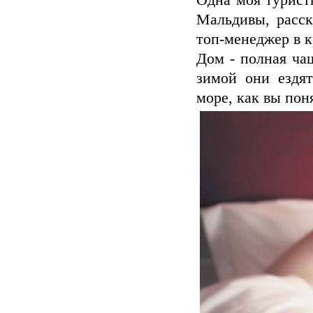
Одна моя туристк
Мальдивы, расск
топ-менеджер в к
Дом - полная ча
зимой они ездя
море, как вы пон