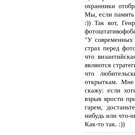
охранники отобр
Мы, если память
:)) Так вот, Ге
фотоштативофоби
"У современных 
страх перед фот
что византийска
являются стратег
что любительск
открыткам. Мне
скажу: если хо
взрыв ярости пр
гарем, достаньт
нибудь или что-н
Как-то так. :))