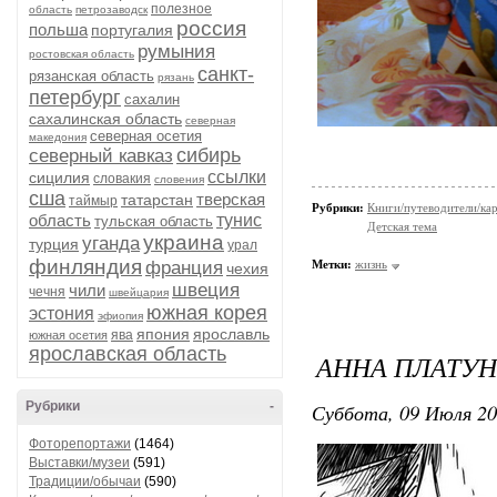
полезное
область
петрозаводск
россия
польша
португалия
румыния
ростовская область
санкт-
рязанская область
рязань
петербург
сахалин
сахалинская область
северная
северная осетия
македония
сибирь
северный кавказ
ссылки
сицилия
словакия
словения
сша
тверская
татарстан
таймыр
Рубрики:
Книги/путеводители/ка
область
тунис
тульская область
Детская тема
украина
уганда
турция
урал
финляндия
франция
Метки:
жизнь
чехия
швеция
чили
чечня
швейцария
южная корея
эстония
эфиопия
япония
ярославль
ява
южная осетия
ярославская область
АННА ПЛАТУН
Рубрики
-
Суббота, 09 Июля 20
Фоторепортажи
(1464)
Выставки/музеи
(591)
Традиции/обычаи
(590)