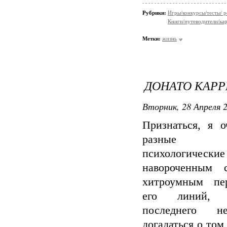
Рубрики:
Игры/конкурсы/тесты/ р
Книги/путеводители/ка
Метки:
жизнь
ДОНАТО КАРР
Вторник, 28 Апреля 2
Признаться, я 
разные дет
психологические
навороченным 
хитроумным пер
его линий, 
последнего 
догадаться о том