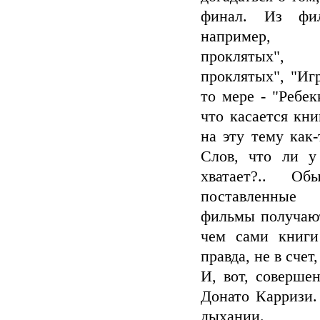
финал. Из фил
например,
проклятых",
проклятых", "Игр
то мере - "Ребек
что касается кни
на эту тему как-
Слов, что ли у
хватает?.. О
поставленны
фильмы получают
чем сами книги 
правда, не в счет
И, вот, соверше
Донато Карризи.
дыхании.