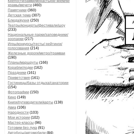
Крепости/замки/монастыри/ кремли/
храмы/мечети
(460)
Памятники
(360)
Детская тема
(307)
Блюда/кухня
(250)
Театры/концерты/фестивали/шоу
(233)
Национальные парки/заповедники/
зоопарки
(217)
Игры/конкурсы/тесты/ рейтинги/
голосования
(214)
Железные дороги/метро/трамваи
(190)
Планы/маршруты
(166)
Корабли/лодки
(162)
Праздники
(161)
Приветствия
(161)
Гостиницы/базы отдыха/санатории
(154)
Фотографии
(150)
Кино
(149)
Книги/путеводители/карты
(138)
Авиа
(106)
Народности
(103)
Мои истории
(102)
Мастер-классы
(96)
Готовим без лука
(91)
Автобусы/автомобили
(84)