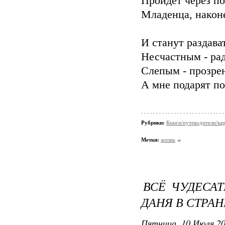
Пройдёт через п
Младенца, наконе
И станут раздава
Несчастным - рад
Слепым - прозре
А мне подарят по
Рубрики:
Книги/путеводители/ка
Метки:
жизнь
ВСЁ ЧУДЕСАТ
ДАНЯ В СТРАН
Пятница, 10 Июля 20