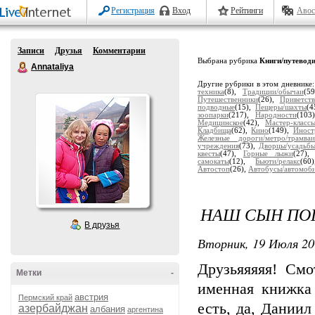
Регистрация
Вход
Рейтинги
Авос
Записи
Друзья
Комментарии
Выбрана рубрика
Книги/путевод
Annataliya
Другие рубрики в этом дневнике
техника
(8),
Традиции/обычаи
(5
Путешественники
(26),
Приветств
подводные
(15),
Пещеры/шахты
(4
зоопарки
(217),
Народности
(103
Медицинское
(42),
Мастер-класс
Кладбища
(62),
Кино
(149),
Иност
Железные дороги/метро/трамва
учреждения
(73),
Дворцы/усадьб
квесты
(47),
Горные лыжи
(27)
самокаты
(12),
Бьюти/релакс
(6
Автостоп
(26),
Автобусы/автомоб
НАШ СЫН ПОП
В друзья
Вторник, 19 Июля 20
Друзьяяяяя! Смо
Метки
-
именная книжка 
австрия
Пермский край
есть, да, Даниил
азербайджан
албания
аргентина