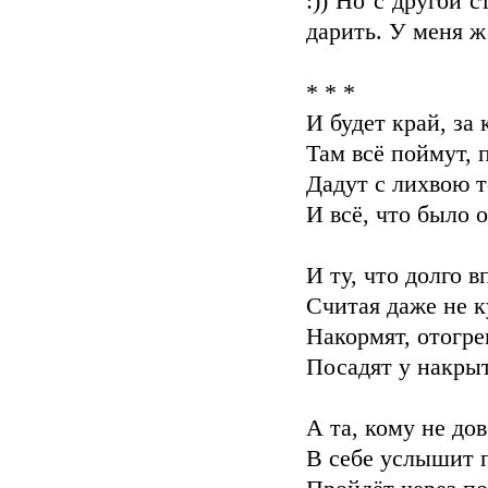
:)) Но с другой 
дарить. У меня ж 
* * *
И будет край, за 
Там всё поймут, 
Дадут с лихвою т
И всё, что было о
И ту, что долго в
Считая даже не к
Накормят, отогр
Посадят у накрыт
А та, кому не до
В себе услышит 