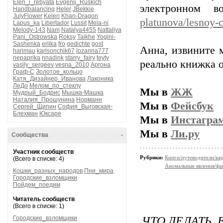
Elen_i_rebyata
Evgenij_Ruskich
электронном 
Handbalancing
Heler
JBekkie
JulyFlower
Kelen
Khan-Dragon
platunova/lesnoy-c
Lapus_ka
Libertador
Lussit
Mela-ni
Melody-143
Nam
Natalya4455
Nattaliya
Pani_Ostrowska
Roksy
Taikhe
Yogini-
Sashenka
erlika
fro
gedichte
gost
Анна, извините 
harimau
karlsonchik67
lozanna777
nepaprika
nnadink
starry_fairy
teyty
реально книжка о
vasily_sergeev
vesna_2010
Аргона
Граф-С
Золотое_кольцо
Катя_Дизайнер_Иванова
Лаконика
ЛеДо
Мелом_по_стеклу
Мы в
ЖЖ
Мудрый_Бодрис
Мышка-Машка
Наталия_Прошунина
Норманн
Мы в
Фейсбук
Сергей_Щипин
София_Выговская-
Блехман
Юксаре
Мы в
Инстагра
Мы в
Ли.ру
Сообщества
-
Участник сообществ
Рубрики:
Книги/путеводители/ка
(Всего в списке: 4)
Аномальные явления/фа
Кошки_разных_народов
Пни_мира
Городские_взломщики
Пойдем_поедим
Читатель сообществ
(Всего в списке: 1)
ЧТО ДЕЛАТЬ,
Городские_взломщики