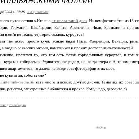
 ИТАЛЬЯНСКИМИ ФОТАМИ
ря 2008 г. 14:26
+ в цитатник
ашего путешествия в Италию
откопала такой диск
. На нем фотографии из 13 ст
ндии, Германии, Швейцарии, Египта, Аргентины, Чили, Бразилии и прочи
лии и ее (и не только ее) горнолыжных курортов!
лии там всего просто куча: всякие виды Пизы, Флоренции, Венеции, римс
, а заодно всяческих музеев, памятников и прочих достопримечательностей.
конечно, нравится то, что там есть фотки горнолыжных курортов, в том ч
, куда мы собираемся. Удивительное рядом, но, когда вчера с Антоном смот
ния апартаментов, то далеко не везде есть фотографии этих мест.
не купить ли, собственно?
.interlink-media.ru/
есть много и всяких других дисков. Тематика их соверш
ии, рецепты, электронные библиотеки и прочее. Кому надо, дерзайте. :)
теводители/карты