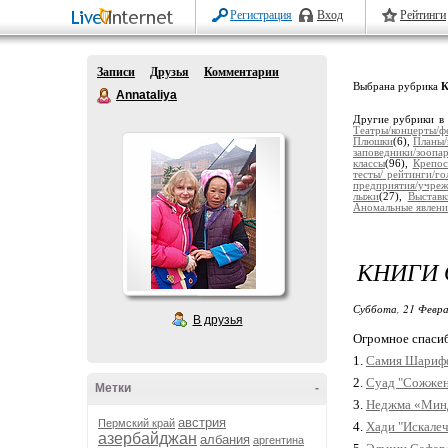
Регистрация
Вход
Рейтинги
Записи
Друзья
Комментарии
Выбрана рубрика
К
Annataliya
Другие рубрики в
Театры/концерты/ф
Плюшки
(6),
Планы
заповедники/зоопа
классы
(96),
Крепос
тесты/ рейтинги/го
предприятия/учре
лыжи
(27),
Выставк
Аномальные явлени
КНИГИ 
Суббота, 21 Февра
В друзья
Огромное спаси
1.
Самия Шарифф
2.
Суад "Сожжен
Метки
-
3.
Неджма «Мин
австрия
Пермский край
4.
Хади "Искале
азербайджан
албания
аргентина