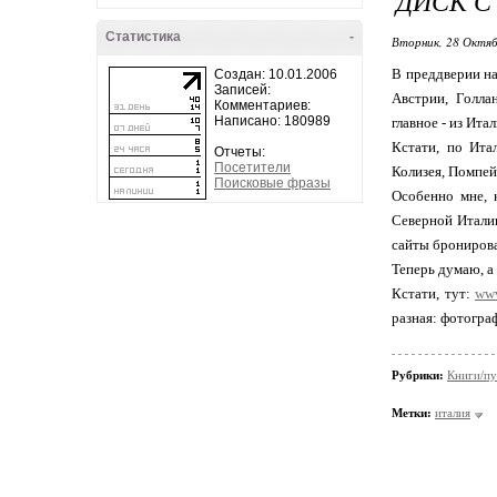
ДИСК С
Статистика
-
Вторник, 28 Октяб
В преддверии н
Создан: 10.01.2006
Записей:
Австрии, Голла
Комментариев:
Написано: 180989
главное - из Ита
Кстати, по Ита
Отчеты:
Посетители
Колизея, Помпей
Поисковые фразы
Особенно мне, 
Северной Италии
сайты бронирова
Теперь думаю, а 
Кстати, тут:
www
разная: фотограф
Рубрики:
Книги/пу
Метки:
италия