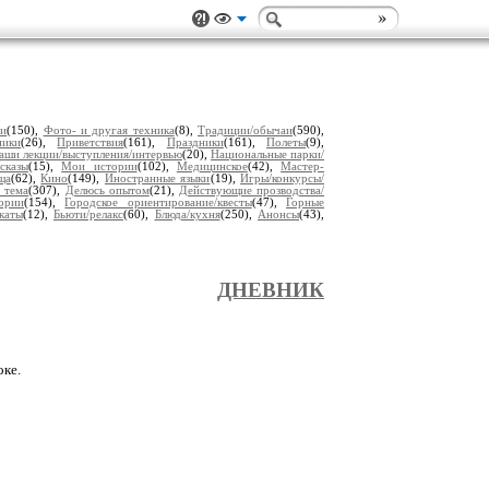
ии
(150),
Фото- и другая техника
(8),
Традиции/обычаи
(590),
ники
(26),
Приветствия
(161),
Праздники
(161),
Полеты
(9),
аши лекции/выступления/интервью
(20),
Национальные парки/
сказы
(15),
Мои истории
(102),
Медицинское
(42),
Мастер-
ща
(62),
Кино
(149),
Иностранные языки
(19),
Игры/конкурсы/
 тема
(307),
Делюсь опытом
(21),
Действующие прозводства/
ории
(154),
Городское ориентирование/квесты
(47),
Горные
каты
(12),
Бьюти/релакс
(60),
Блюда/кухня
(250),
Анонсы
(43),
ДНЕВНИК
оке.