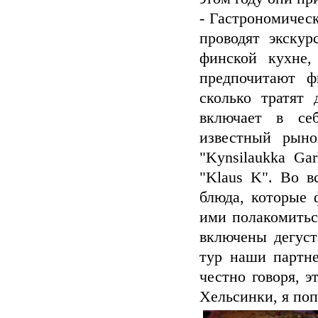
- Гастрономическ
проводят экскур
финской кухне,
предпочитают ф
сколько тратят 
включает в се
известный рынок
"Kynsilaukka Gar
"Klaus K". Во в
блюда, которые 
ими полакомитьс
включены дегуст
тур наши партне
честно говоря, э
Хельсинки, я поп