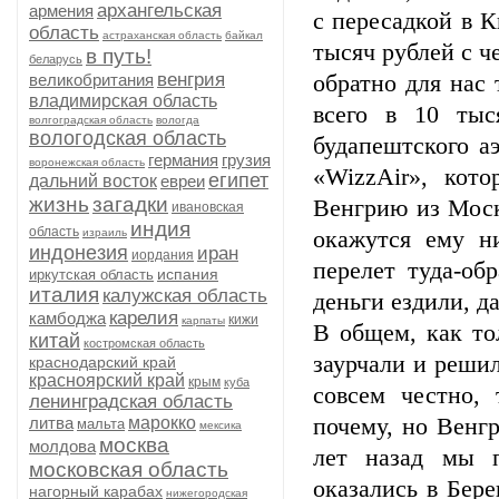
архангельская
армения
с пересадкой в К
область
астраханская область
байкал
тысяч рублей с ч
в путь!
беларусь
венгрия
великобритания
обратно для нас
владимирская область
всего в 10 тыс
волгоградская область
вологда
вологодская область
будапештского аэ
германия
грузия
воронежская область
«WizzAir», кот
египет
дальний восток
евреи
жизнь
загадки
Венгрию из Моск
ивановская
индия
область
израиль
окажутся ему н
индонезия
иран
иордания
перелет туда-об
испания
иркутская область
италия
калужская область
деньги ездили, д
карелия
камбоджа
кижи
карпаты
В общем, как то
китай
костромская область
заурчали и решил
краснодарский край
красноярский край
крым
куба
совсем честно,
ленинградская область
литва
марокко
почему, но Венг
мальта
мексика
москва
молдова
лет назад мы п
московская область
оказались в Бере
нагорный карабах
нижегородская