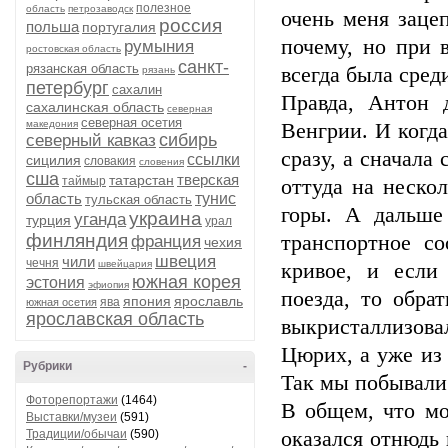
полезное
область
петрозаводск
очень меня заце
россия
польша
португалия
почему, но при 
румыния
ростовская область
санкт-
рязанская область
всегда была сред
рязань
петербург
сахалин
Правда, Антон 
сахалинская область
северная
северная осетия
македония
Венгрии. И когда
сибирь
северный кавказ
сразу, а сначала 
ссылки
сицилия
словакия
словения
сша
тверская
татарстан
таймыр
оттуда на неско
область
тунис
тульская область
горы. А дальше
украина
уганда
турция
урал
финляндия
транспортное с
франция
чехия
швеция
чили
чечня
швейцария
кривое, и если
южная корея
эстония
эфиопия
поезда, то обра
япония
ярославль
ява
южная осетия
ярославская область
выкристаллизова
Цюрих, а уже из 
Рубрики
-
Так мы побывали
Фоторепортажи
(1464)
В общем, что мо
Выставки/музеи
(591)
Традиции/обычаи
(590)
оказался отнюдь