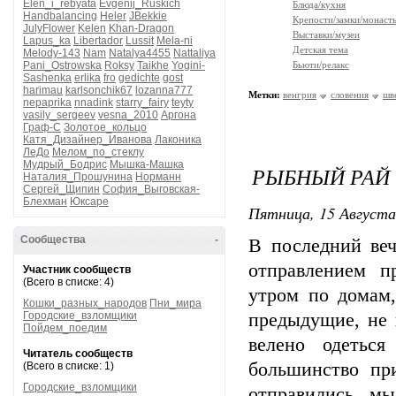
Elen_i_rebyata
Evgenij_Ruskich
Блюда/кухня
Handbalancing
Heler
JBekkie
Крепости/замки/монаст
JulyFlower
Kelen
Khan-Dragon
Выставки/музеи
Lapus_ka
Libertador
Lussit
Mela-ni
Детская тема
Melody-143
Nam
Natalya4455
Nattaliya
Pani_Ostrowska
Roksy
Taikhe
Yogini-
Бьюти/релакс
Sashenka
erlika
fro
gedichte
gost
harimau
karlsonchik67
lozanna777
Метки:
венгрия
словения
шв
nepaprika
nnadink
starry_fairy
teyty
vasily_sergeev
vesna_2010
Аргона
Граф-С
Золотое_кольцо
Катя_Дизайнер_Иванова
Лаконика
ЛеДо
Мелом_по_стеклу
Мудрый_Бодрис
Мышка-Машка
РЫБНЫЙ РАЙ
Наталия_Прошунина
Норманн
Сергей_Щипин
София_Выговская-
Блехман
Юксаре
Пятница, 15 Августа
Сообщества
-
В последний веч
отправлением п
Участник сообществ
(Всего в списке: 4)
утром по домам
Кошки_разных_народов
Пни_мира
Городские_взломщики
предыдущие, не 
Пойдем_поедим
велено одеться
Читатель сообществ
большинство пр
(Всего в списке: 1)
Городские_взломщики
отправились м