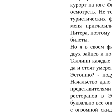
курорт на юге Ф
осмотреть. Не т
туристических 
меня пригласил
Питера, поэтому 
билеты.
Но я в своем ф
двух зайцев и п
Таллинн каждые д
да и стоят умере
Эстонию? - под
Начальство дало 
представителя
ресторанов в Э
буквально все он
с огромной скид