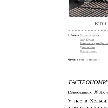
КТО 
Рубрики:
Фоторепортажи
Блюда/кухня
Театры/концерты/фести
Детская тема
Мастер-классы
Метки:
в путь!
москва
ГАСТРОНОМИ
Понедельник, 30 Июн
У нас в Хельсин
этом году они пр