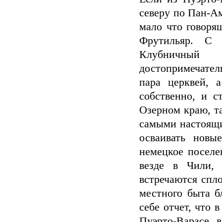
северу по Пан-А
мало что говоря
Фрутильяр. С 
Клубничный
достопримечател
пара церквей, 
собственно, и с
Озерном краю, та
самыми настоящи
осваивать новы
немецкое поселе
везде в Чили,
встречаются спл
местного быта б
себе отчет, что 
Пуэрто-Варасе, 