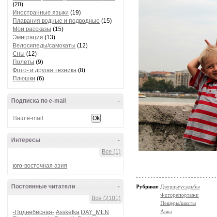
(20)
Иностранные языки
(19)
Плавания водные и подводные
(15)
Мои рассказы
(15)
Эмиграция
(13)
Велосипеды/самокаты
(12)
Сны
(12)
Полеты
(9)
Фото- и другая техника
(8)
Плюшки
(6)
Подписка по e-mail
-
Интересы
-
Все (1)
юго-восточная азия
Постоянные читатели
-
Рубрики:
Дворцы/усадьбы
Фоторепортажи
Все (2101)
Пещеры/шахты
Авиа
-Поднебесная-
Assketka
DAY_MEN