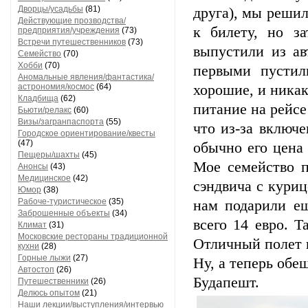
Дворцы/усадьбы
(81)
друга), мы реши
Действующие прозводства/
к билету, но з
предприятия/учреждения
(73)
Встречи путешественников
(73)
выпустили из ав
Семейство
(70)
Хобби
(70)
первыми пустил
Аномальные явления/фантастика/
астрономия/космос
(64)
хорошие, и никак
Кладбища
(62)
питание на рейсе
Бьюти/релакс
(60)
Визы/загранпаспорта
(55)
что из-за включ
Городское ориентирование/квесты
(47)
обычно его цена 
Пещеры/шахты
(45)
Мое семейство п
Анонсы
(43)
Медицинское
(42)
сэндвича с куриц
Юмор
(38)
Рабоче-туристическое
(35)
нам подарили ещ
Заброшенные объекты
(34)
всего 14 евро. Т
Климат
(31)
Московские рестораны традиционной
Отличный полет п
кухни
(28)
Горные лыжи
(27)
Ну, а теперь об
Автостоп
(26)
Будапешт.
Путешественники
(26)
Делюсь опытом
(21)
Наши лекции/выступления/интервью