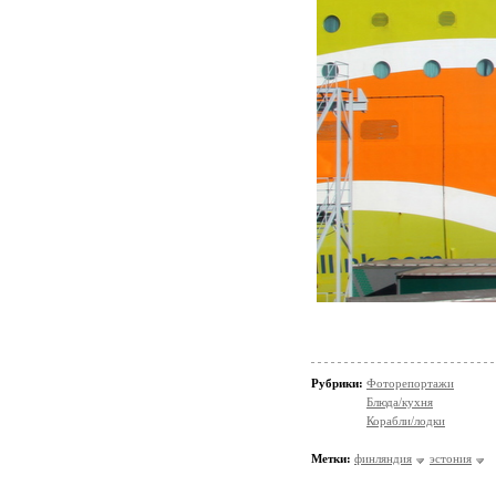
Рубрики:
Фоторепортажи
Блюда/кухня
Корабли/лодки
Метки:
финляндия
эстония