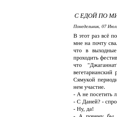
С ЕДОЙ ПО М
Понедельник, 07 Июля
В этот раз всё п
мне на почту сва
что в выходные
проходить фестив
что "Джаганна
вегетарианский 
Сямукой периоди
нем участие.
- А не посетить 
- С Даней? - спр
- Ну, да!
- А почему бы 