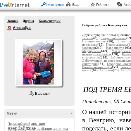
Регистрация
Вход
Рейтинги
Авос
Записи
Друзья
Комментарии
Выбрана рубрика
Блюда/кухня
.
Annataliya
Другие рубрики в этом дневнике
техника
(8),
Традиции/обычаи
(5
Путешественники
(26),
Приветств
подводные
(15),
Пещеры/шахты
(4
зоопарки
(217),
Народности
(103
Медицинское
(42),
Мастер-клас
путеводители/карты
(138),
Клима
голосования
(214),
Заброшенные
Действующие прозводства/предп
санатории
(154),
Городское орие
Визы/загранпаспорта
(55),
Велоси
космос
(64),
Автостоп
(26),
Автобу
ПОД ТРЕМЯ 
В друзья
Понедельник, 08 Сент
О нашей истории
Метки
-
в Венгрию, наве
австрия
Пермский край
поделать, если 
азербайджан
албания
аргентина