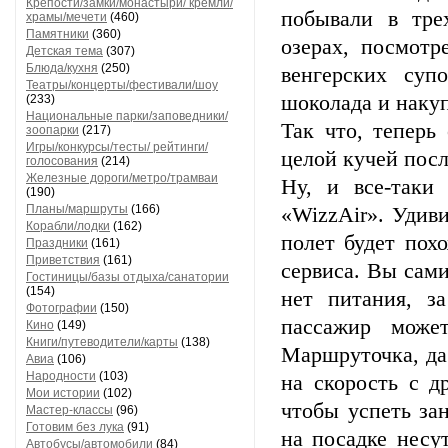
Крепости/замки/монастыри/ кремли/
побывали в тре
храмы/мечети
(460)
Памятники
(360)
озерах, посмотр
Детская тема
(307)
Блюда/кухня
(250)
венгерских суп
Театры/концерты/фестивали/шоу
шоколада и наку
(233)
Национальные парки/заповедники/
Так что, теперь
зоопарки
(217)
Игры/конкурсы/тесты/ рейтинги/
целой кучей пос
голосования
(214)
Железные дороги/метро/трамваи
Ну, и все-таки
(190)
Планы/маршруты
(166)
«WizzAir». Удиви
Корабли/лодки
(162)
полет будет пох
Праздники
(161)
Приветствия
(161)
сервиса. Вы сами
Гостиницы/базы отдыха/санатории
(154)
нет питания, з
Фотографии
(150)
пассажир може
Кино
(149)
Книги/путеводители/карты
(138)
Маршруточка, да.
Авиа
(106)
Народности
(103)
на скорость с д
Мои истории
(102)
чтобы успеть за
Мастер-классы
(96)
Готовим без лука
(91)
на посадке несут
Автобусы/автомобили
(84)