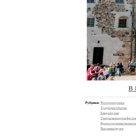
В
Рубрики:
Фоторепортажи
Традиции/обычаи
Блюда/кухня
Театры/концерты/фести
Крепости/замки/монаст
Выставки/музеи