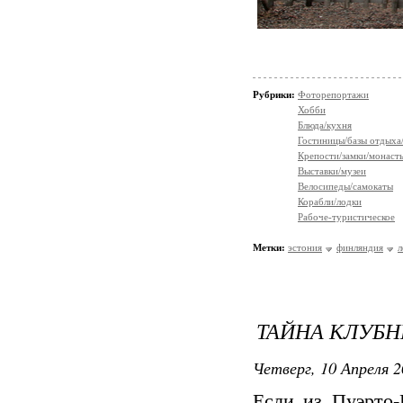
Рубрики:
Фоторепортажи
Хобби
Блюда/кухня
Гостиницы/базы отдыха
Крепости/замки/монаст
Выставки/музеи
Велосипеды/самокаты
Корабли/лодки
Рабоче-туристическое
Метки:
эстония
финляндия
л
ТАЙНА КЛУБ
Четверг, 10 Апреля 2
Если из Пуэрто-