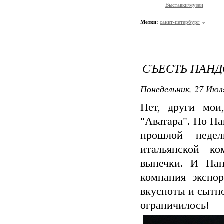
Выставки/музеи
Метки:
санкт-петербург
СЪЕСТЬ ПАНД
Понедельник, 27 Июля
Нет, други мои
"Аватара". Но Па
прошлой неде
итальянской к
выпечки. И Пан
компания экспор
вкусноты и сытн
ограничилось!