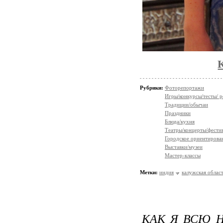
Рубрики:
Фоторепортажи
Игры/конкурсы/тесты/ р
Традиции/обычаи
Праздники
Блюда/кухня
Театры/концерты/фести
Городское ориентирова
Выставки/музеи
Мастер-классы
Метки:
индия
калужская облас
КАК Я ВСЮ Н