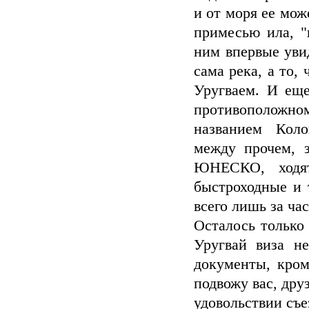
и от моря ее мож
примесью ила, "
ним впервые увид
сама река, а то,
Уругваем. И еще
противоположн
названием Коло
между прочем, з
ЮНЕСКО, ходят
быстроходные и 
всего лишь за час
Осталось только
Уругвай виза не
документы, кром
подвожу вас, дру
удовольствии съе