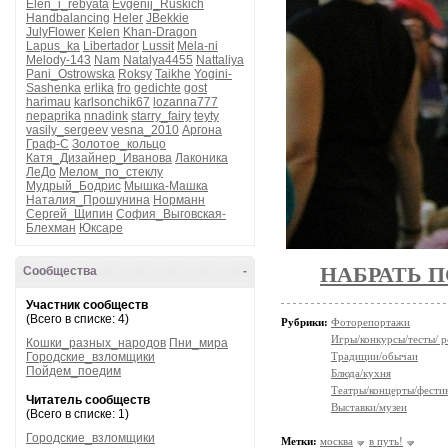
Elen_i_rebyata
Evgenij_Ruskich
Handbalancing
Heler
JBekkie
JulyFlower
Kelen
Khan-Dragon
Lapus_ka
Libertador
Lussit
Mela-ni
Melody-143
Nam
Natalya4455
Nattaliya
Pani_Ostrowska
Roksy
Taikhe
Yogini-
Sashenka
erlika
fro
gedichte
gost
harimau
karlsonchik67
lozanna777
nepaprika
nnadink
starry_fairy
teyty
vasily_sergeev
vesna_2010
Аргона
Граф-С
Золотое_кольцо
Катя_Дизайнер_Иванова
Лаконика
ЛеДо
Мелом_по_стеклу
Мудрый_Бодрис
Мышка-Машка
Наталия_Прошунина
Норманн
Сергей_Щипин
София_Выговская-
Блехман
Юксаре
НАБРАТЬ 
Сообщества
-
Участник сообществ
(Всего в списке: 4)
Рубрики:
Фоторепортажи
Игры/конкурсы/тесты/ р
Кошки_разных_народов
Пни_мира
Городские_взломщики
Традиции/обычаи
Пойдем_поедим
Блюда/кухня
Театры/концерты/фести
Читатель сообществ
Выставки/музеи
(Всего в списке: 1)
Городские_взломщики
Метки:
москва
в путь!