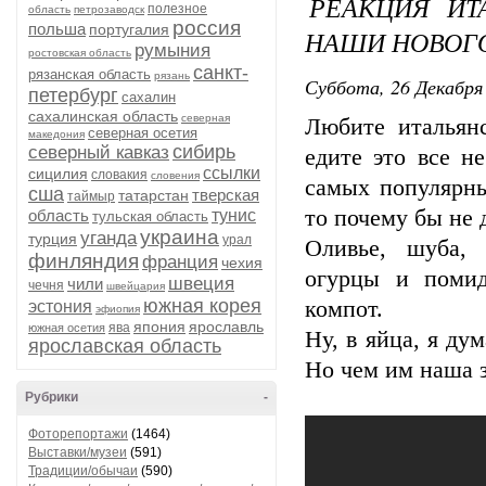
РЕАКЦИЯ ИТ
полезное
область
петрозаводск
россия
польша
португалия
НАШИ НОВОГ
румыния
ростовская область
санкт-
рязанская область
рязань
Суббота, 26 Декабря 
петербург
сахалин
сахалинская область
северная
Любите итальянс
северная осетия
македония
сибирь
северный кавказ
едите это все н
ссылки
сицилия
словакия
словения
самых популярны
сша
тверская
татарстан
таймыр
то почему бы не 
область
тунис
тульская область
украина
уганда
турция
урал
Оливье, шуба, 
финляндия
франция
чехия
огурцы и помид
швеция
чили
чечня
швейцария
южная корея
компот.
эстония
эфиопия
япония
ярославль
ява
южная осетия
Ну, в яйца, я ду
ярославская область
Но чем им наша 
Рубрики
-
Фоторепортажи
(1464)
Выставки/музеи
(591)
Традиции/обычаи
(590)