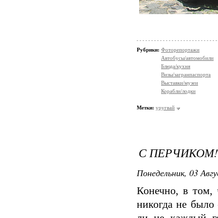
Рубрики:
Фоторепортажи
Автобусы/автомобили
Блюда/кухня
Визы/загранпаспорта
Выставки/музеи
Корабли/лодки
Метки:
уругвай
С ПЕРЧИКОМ!
Понедельник, 03 Авгу
Конечно, в том,
никогда не было 