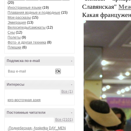
(20)
Славянская"
Меж
Иностранные языки
(19)
Плавания водные и подводные
(15)
Какая француженк
Мои рассказы
(15)
Эмиграция
(13)
Велосипеды/самокаты
(12)
Сны
(12)
Полеты
(9)
Фото- и другая техника
(8)
Плюшки
(6)
Подписка по e-mail
-
Интересы
-
Все (1)
юго-восточная азия
Постоянные читатели
-
Все (2101)
-Поднебесная-
Assketka
DAY_MEN