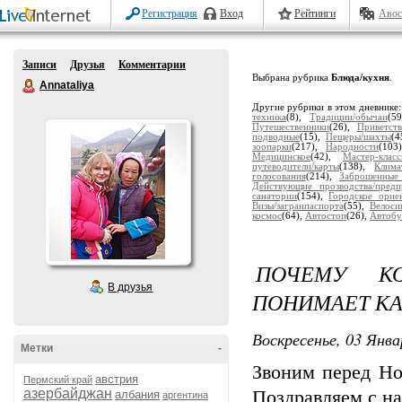
Регистрация
Вход
Рейтинги
Авос
Записи
Друзья
Комментарии
Выбрана рубрика
Блюда/кухня
.
Annataliya
Другие рубрики в этом дневнике
техника
(8),
Традиции/обычаи
(5
Путешественники
(26),
Приветств
подводные
(15),
Пещеры/шахты
(4
зоопарки
(217),
Народности
(103
Медицинское
(42),
Мастер-клас
путеводители/карты
(138),
Клима
голосования
(214),
Заброшенные
Действующие прозводства/предп
санатории
(154),
Городское орие
Визы/загранпаспорта
(55),
Велоси
космос
(64),
Автостоп
(26),
Автобу
ПОЧЕМУ К
В друзья
ПОНИМАЕТ К
Воскресенье, 03 Янва
Метки
-
Звоним перед Но
австрия
Пермский край
азербайджан
Поздравляем с н
албания
аргентина