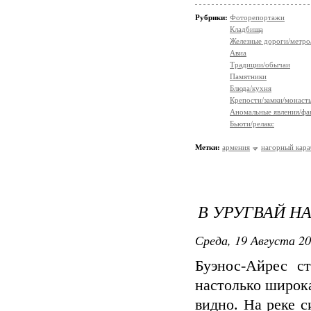
Рубрики:
Фоторепортажи
Кладбища
Железные дороги/метро
Авиа
Традиции/обычаи
Памятники
Блюда/кухня
Крепости/замки/монаст
Аномальные явления/фа
Бьюти/релакс
Метки:
армения
нагорный кара
В УРУГВАЙ Н
Среда, 19 Августа 20
Буэнос-Айрес ст
настолько широка
видно. На реке 