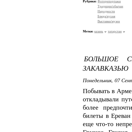
Рубрики:
Фоторепортажи
Традиции/обычаи
Народности
Блюда/кухня
Выставки/музеи
Метки:
казань
татарстан
БОЛЬШОЕ С
ЗАКАВКАЗЬЮ
Понедельник, 07 Сент
Побывать в Арме
откладывали пут
более предпочт
билеты в Ереван
еще что-то непр