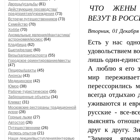
Дворцы/усадьбы
(81)
ЧТО ЖЕНЫ 
Действующие прозводства/
предприятия/учреждения
(73)
ВЕЗУТ В РОС
Встречи путешественников
(73)
Семейство
(70)
Вторник, 01 Декабря 
Хобби
(70)
Аномальные явления/фантастика/
астрономия/космос
(64)
Есть у нас одн
Кладбища
(62)
удовольствием во
Бьюти/релакс
(60)
Визы/загранпаспорта
(55)
лишь один-единст
Городское ориентирование/квесты
(47)
А люблю я его з
Пещеры/шахты
(45)
Анонсы
(43)
мир переживает
Медицинское
(42)
перессорились 
Юмор
(38)
Рабоче-туристическое
(35)
всегда отдыхаю 
Заброшенные объекты
(34)
уживаются и евр
Климат
(31)
Московские рестораны традиционной
русские - все-в
кухни
(28)
Горные лыжи
(27)
выяснять отноше
Автостоп
(26)
Путешественники
(26)
друг к другу. З
Делюсь опытом
(21)
"Зимняя ярмар
Наши лекции/выступления/интервью