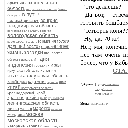
архангельская
армения
- Что делаешь?
область
астраханская область
байкал
- Да вот, - отве
в путь!
беларусь
венгрия
великобритания
готовить бешбар
владимирская область
- Четверть коня?
волгоградская область
вологда
вологодская область
- Ну, да, 70 кг!
германия
грузия
воронежская область
Нет, мы, конечно
египет
дальний восток
евреи
жизнь
загадки
ивановская
нее там очень п
индия
область
израиль
более, что у Бибы
индонезия
иран
иордания
СТА
испания
иркутская область
италия
калужская область
карелия
камбоджа
кижи
карпаты
Рубрики:
Традиции/обычаи
китай
костромская область
Блюда/кухня
краснодарский край
Мои истории
красноярский край
крым
куба
ленинградская область
Метки:
казахстан
литва
марокко
мальта
мексика
москва
молдова
московская область
нагорный карабах
нижегородская