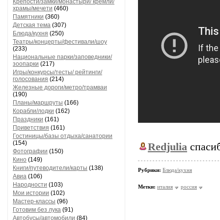
Крепости/замки/монастыри/ кремли/
храмы/мечети
(460)
Памятники
(360)
Детская тема
(307)
Блюда/кухня
(250)
Театры/концерты/фестивали/шоу
(233)
Национальные парки/заповедники/
зоопарки
(217)
Игры/конкурсы/тесты/ рейтинги/
голосования
(214)
Железные дороги/метро/трамваи
(190)
Планы/маршруты
(166)
Корабли/лодки
(162)
Праздники
(161)
Приветствия
(161)
Гостиницы/базы отдыха/санатории
(154)
Redjulia
спасиб
Фотографии
(150)
Кино
(149)
Книги/путеводители/карты
(138)
Рубрики:
Блюда/кухня
Авиа
(106)
Народности
(103)
Метки:
италия
россия
Мои истории
(102)
Мастер-классы
(96)
Готовим без лука
(91)
Автобусы/автомобили
(84)