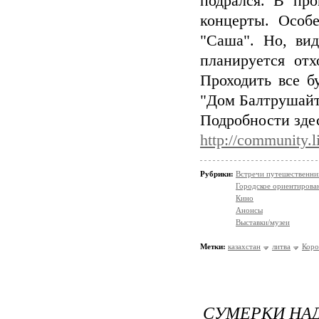
подрался. В про
концерты. Особ
"Саша". Но, вид
планируется отх
Проходить все б
"Дом Балтрушайти
Подробности зде
http://community.l
Рубрики:
Встречи путешественни
Городское ориентирова
Кино
Анонсы
Выставки/музеи
Метки:
казахстан
литва
Коро
СУМЕРКИ НА