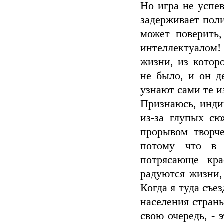
Но игра не успе
задерживает пол
может поверить
интеллектуалом!
жизни, из котор
не было, и он д
узнают сами те и
Признаюсь, инди
из-за глупых с
прорывом творч
потому что в 
потрясающе кра
радуются жизни,
Когда я туда съе
населения страны
свою очередь, - 