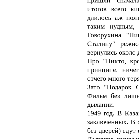
пришли сначал
итогов всего ки
длилось аж пол
таким нудным, 
Говорухина "Ни
Сталину" режис
вернулись около д
Про "Никто, кро
принципе, ничег
отчего много теря
Зато "Подарок 
Фильм без лишн
дыхании.
1949 год. В Каз
заключенных. В о
без дверей) едут