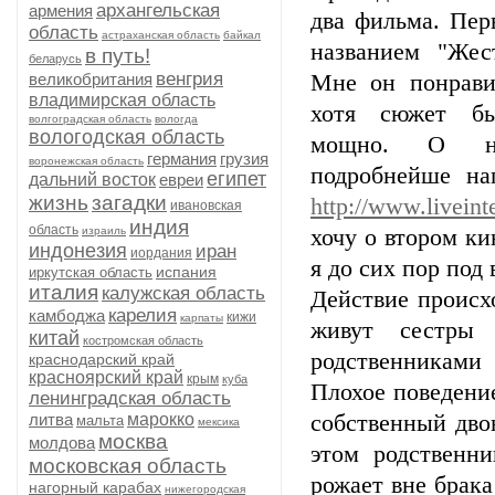
архангельская
армения
два фильма. Пе
область
астраханская область
байкал
названием "Жес
в путь!
беларусь
венгрия
великобритания
Мне он понрави
владимирская область
хотя сюжет бы
волгоградская область
вологда
вологодская область
мощно. О н
германия
грузия
воронежская область
подробнейше на
египет
дальний восток
евреи
жизнь
загадки
http://www.liveint
ивановская
индия
область
израиль
хочу о втором к
индонезия
иран
иордания
я до сих пор под 
испания
иркутская область
италия
калужская область
Действие происх
карелия
камбоджа
кижи
карпаты
живут сестры 
китай
костромская область
родственниками
краснодарский край
красноярский край
крым
куба
Плохое поведение
ленинградская область
литва
марокко
собственный дво
мальта
мексика
москва
молдова
этом родственн
московская область
рожает вне брака
нагорный карабах
нижегородская