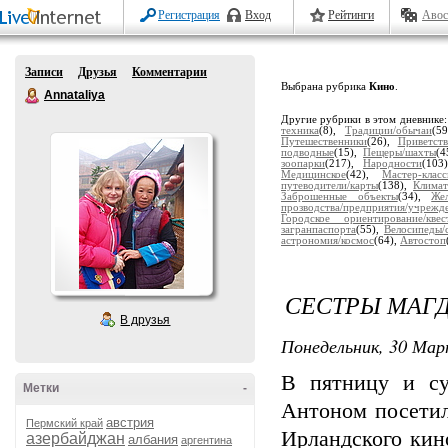
Регистрация
Вход
Рейтинги
Авос
Записи
Друзья
Комментарии
Выбрана рубрика
Кино
.
Annataliya
Другие рубрики в этом дневнике
техника
(8),
Традиции/обычаи
(5
Путешественники
(26),
Приветств
подводные
(15),
Пещеры/шахты
(4
зоопарки
(217),
Народности
(103
Медицинское
(42),
Мастер-клас
путеводители/карты
(138),
Климат
Заброшенные объекты
(34),
Же
прозводства/предприятия/учрежд
Городское ориентирование/квес
загранпаспорта
(55),
Велосипеды/
астрономия/космос
(64),
Автостоп
СЕСТРЫ МАГ
В друзья
Понедельник, 30 Мар
В пятницу и с
Метки
-
Антоном посети
австрия
Пермский край
Ирландского кин
азербайджан
албания
аргентина