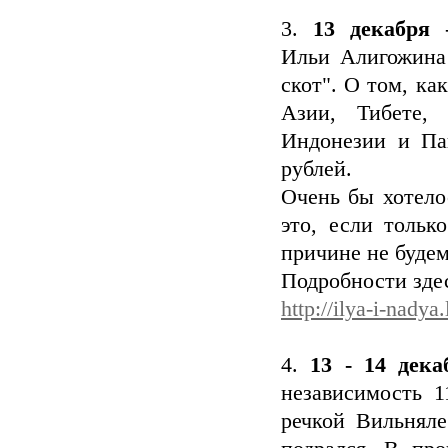
3.
13 декабря
-
Ильи Алигожина
скот". О том, к
Азии, Тибете,
Индонезии и Пап
рублей.
Очень бы хотело
это, если толь
причине не будем
Подробности зде
http://ilya-i-nady
4.
13 - 14 дека
независимость 1
речкой Вильняле