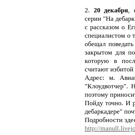
2.
20 декабря
, 
серии "На дебарк
с рассказом о Е
специалистом о т
обещал поведать
закрытом для по
которую в посл
считают избитой 
Адрес: м. Авиа
"Клоудвотчер". 
поэтому приноси
Пойду точно. И 
дебаркадере" поч
Подробности зде
http://manull.live