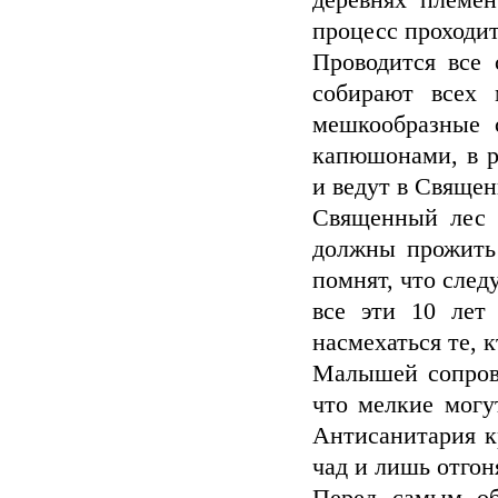
деревнях племе
процесс проходит 
Проводится все 
собирают всех 
мешкообразные 
капюшонами, в р
и ведут в Священ
Священный лес 
должны прожить 
помнят, что след
все эти 10 лет
насмехаться те, 
Малышей сопрово
что мелкие могу
Антисанитария к
чад и лишь отгон