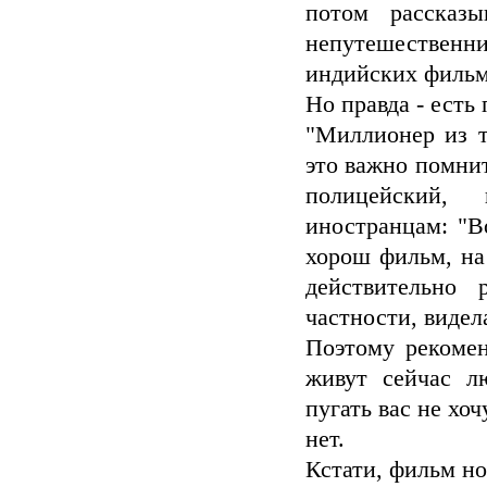
потом рассказ
непутешественн
индийских фильм
Но правда - есть 
"Миллионер из 
это важно помнит
полицейский,
иностранцам: "В
хорош фильм, на
действительно 
частности, видела
Поэтому рекомен
живут сейчас л
пугать вас не хо
нет.
Кстати, фильм н