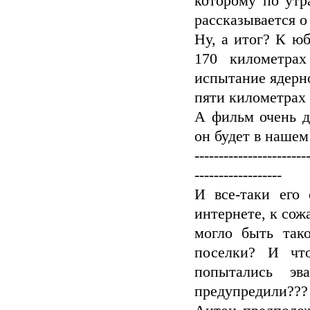
которому по утр
рассказывается 
Ну, а итог? К юб
170 километрах
испытание ядерно
пяти километрах 
А фильм очень д
он будет в нашем
-----------------------
------------------
И все-таки его
интернете, к со
могло быть так
поселки? И чт
попытались э
предупредили???