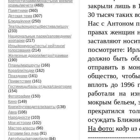
Крепости/замки/монастыри/ кремли/
закрыли лишь в 1
храмы/мечети
(460)
Памятники
(360)
30 тысяч таких в
Детская тема
(307)
Блюда/кухня
(250)
Нас с Антоном п
Театры/концерты/фестивали/шоу
правах женщин н
(233)
Национальные парки/заповедники/
заставляют носит
зоопарки
(217)
Игры/конкурсы/тесты/ рейтинги/
посмотрите: Ирла
голосования
(214)
Железные дороги/метро/трамваи
должно быть об
(190)
Планы/маршруты
(166)
отправить в мо
Корабли/лодки
(162)
общество, чтоб
Праздники
(161)
Приветствия
(161)
вплоть до 1996 
Гостиницы/базы отдыха/санатории
(154)
работали на из
Фотографии
(150)
мокрым бельем, з
Кино
(149)
Книги/путеводители/карты
(138)
прекратился то
Авиа
(106)
Народности
(103)
осуждать Ближни
Мои истории
(102)
На фото:
кадр из
Мастер-классы
(96)
Готовим без лука
(91)
-----------------------
Автобусы/автомобили
(84)