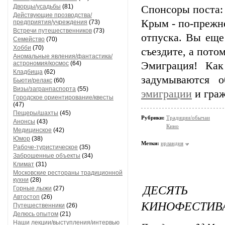
Дворцы/усадьбы
(81)
Спонсоры поста:
Действующие прозводства/
Крым - по-прежн
предприятия/учреждения
(73)
Встречи путешественников
(73)
отпуска. Вы еще
Семейство
(70)
Хобби
(70)
съездите, а пото
Аномальные явления/фантастика/
астрономия/космос
(64)
Эмиграция! Ка
Кладбища
(62)
задумываются 
Бьюти/релакс
(60)
Визы/загранпаспорта
(55)
эмиграции
и граж
Городское ориентирование/квесты
(47)
Пещеры/шахты
(45)
Рубрики:
Традиции/обычаи
Анонсы
(43)
Кино
Медицинское
(42)
Юмор
(38)
Метки:
ирландия
Рабоче-туристическое
(35)
Заброшенные объекты
(34)
Климат
(31)
Московские рестораны традиционной
кухни
(28)
ДЕСЯТЬ К
Горные лыжи
(27)
Автостоп
(26)
КИНОФЕСТИВ
Путешественники
(26)
Делюсь опытом
(21)
Наши лекции/выступления/интервью