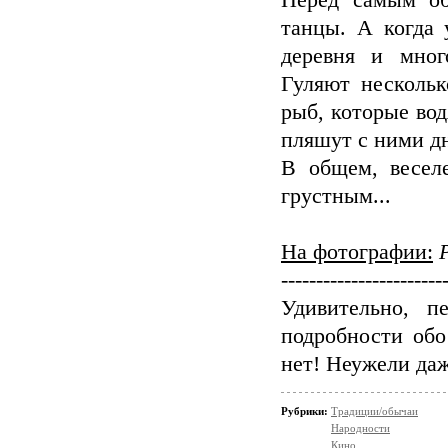
Перед самым об
танцы. А когда 
деревня и мног
Гуляют нескольк
рыб, которые вод
пляшут с ними дн
В общем, весел
грустным...
На фотографии:
-----------------------
Удивительно, п
подробности обо
нет! Неужели да
Рубрики:
Традиции/обычаи
Народности
Кино