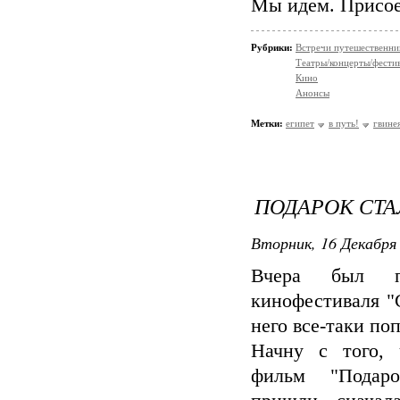
Мы идем. Присое
Рубрики:
Встречи путешественни
Театры/концерты/фести
Кино
Анонсы
Метки:
египет
в путь!
гвине
ПОДАРОК СТ
Вторник, 16 Декабря 
Вчера был п
кинофестиваля "
него все-таки по
Начну с того,
фильм "Подар