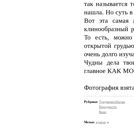
так называется 
нашла. Но суть в
Вот эта самая 
клинообразный р
То есть, можно
открытой грудью
очень долго изуч
Чудны дела тво
главное КАК МО
Фотография взят
Рубрики:
Традиции/обычаи
Народности
Кино
Метки:
адыгея