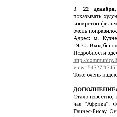
3.
22 декабря
показывать худо
конкретно фильм
очень понравилось
Адрес: м. Кузн
19.30. Вход бесп
Подробности здес
http://community.l
view=54527#t545
Тоже очень надею
ДОПОЛНЕНИЕ
Стало известно, 
чае "Африка". 
Гвинея-Бисау. Он