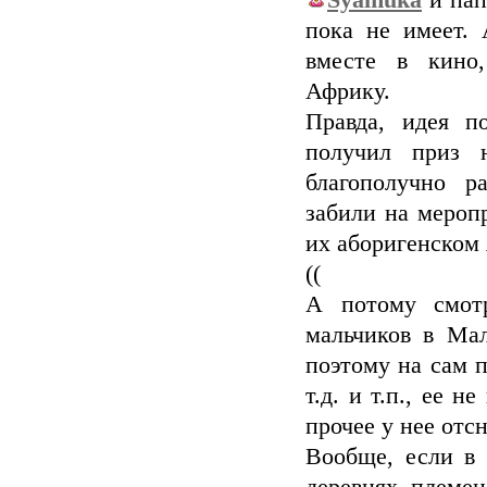
Syamuka
и пап
пока не имеет.
вместе в кино
Африку.
Правда, идея п
получил приз н
благополучно ра
забили на мероп
их аборигенском 
((
А потому смот
мальчиков в Ма
поэтому на сам п
т.д. и т.п., ее 
прочее у нее отсн
Вообще, если в 