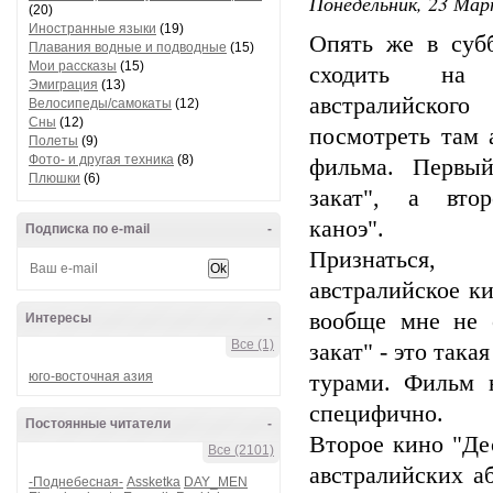
Понедельник, 23 Мар
(20)
Иностранные языки
(19)
Опять же в суб
Плавания водные и подводные
(15)
Мои рассказы
(15)
сходить на 
Эмиграция
(13)
австралийско
Велосипеды/самокаты
(12)
Сны
(12)
посмотреть там 
Полеты
(9)
Фото- и другая техника
(8)
фильма. Первы
Плюшки
(6)
закат", а вто
каноэ".
Подписка по e-mail
-
Признаться
австралийское к
вообще мне не 
Интересы
-
Все (1)
закат" - это так
юго-восточная азия
турами. Фильм 
специфично.
Постоянные читатели
-
Второе кино "Де
Все (2101)
австралийских а
-Поднебесная-
Assketka
DAY_MEN