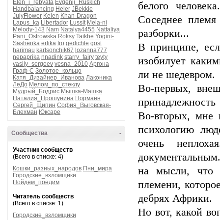
Elen_i_rebyata
Evgenij_Ruskich
белого человек
Handbalancing
Heler
JBekkie
JulyFlower
Kelen
Khan-Dragon
Соседнее племя
Lapus_ka
Libertador
Lussit
Mela-ni
Melody-143
Nam
Natalya4455
Nattaliya
разборки...
Pani_Ostrowska
Roksy
Taikhe
Yogini-
Sashenka
erlika
fro
gedichte
gost
В принципе, есл
harimau
karlsonchik67
lozanna777
nepaprika
nnadink
starry_fairy
teyty
изобилует каким
vasily_sergeev
vesna_2010
Аргона
Граф-С
Золотое_кольцо
ли не шедевром.
Катя_Дизайнер_Иванова
Лаконика
ЛеДо
Мелом_по_стеклу
Во-первых, вне
Мудрый_Бодрис
Мышка-Машка
Наталия_Прошунина
Норманн
принадлежность 
Сергей_Щипин
София_Выговская-
Блехман
Юксаре
Во-вторых, мне 
психологию люде
Сообщества
-
очень неплоха
Участник сообществ
документальным.
(Всего в списке: 4)
Кошки_разных_народов
Пни_мира
на мысли, что 
Городские_взломщики
Пойдем_поедим
племени, которо
дебрях Африки.
Читатель сообществ
(Всего в списке: 1)
Но вот, какой в
Городские_взломщики