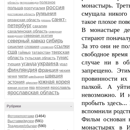
полезное
область
петрозаводск
монастырь. Трет
россия
польша
португалия
смущала никого 
румыния
ростовская область
санкт-
рязанская область
такое плохое пов
рязань
петербург
сахалин
В монастыре де
сахалинская область
северная
северная осетия
македония
стирают поначал
сибирь
северный кавказ
За это они не по
ссылки
сицилия
словакия
словения
сша
тверская
татарстан
таймыр
свободное время 
область
тунис
тульская область
случае ни в об
украина
уганда
турция
урал
финляндия
запрещено. Эти
франция
чехия
швеция
чили
чечня
швейцария
провинности их 
южная корея
эстония
эфиопия
палкой. А уйт
япония
ярославль
ява
южная осетия
ярославская область
невозможно. И н
пробыть здесь..
Рубрики
-
вспомнили родств
Фоторепортажи
(1464)
Фильм основан 
Выставки/музеи
(591)
Традиции/обычаи
(590)
монастырях в И