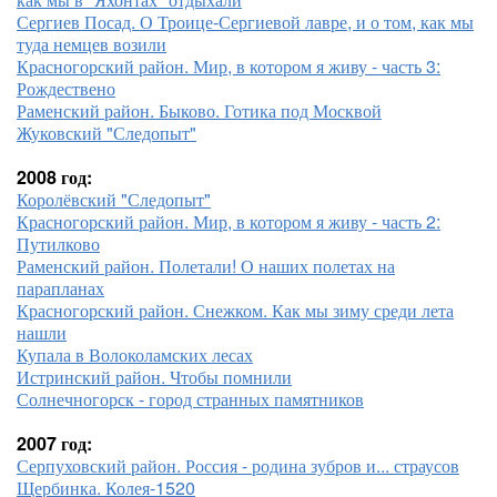
Сергиев Посад. О Троице-Сергиевой лавре, и о том, как мы
туда немцев возили
Красногорский район. Мир, в котором я живу - часть 3:
Рождествено
Раменский район. Быково. Готика под Москвой
Жуковский "Следопыт"
2008 год:
Королёвский "Следопыт"
Красногорский район. Мир, в котором я живу - часть 2:
Путилково
Раменский район. Полетали! О наших полетах на
парапланах
Красногорский район. Снежком. Как мы зиму среди лета
нашли
Купала в Волоколамских лесах
Истринский район. Чтобы помнили
Солнечногорск - город странных памятников
2007 год:
Серпуховский район. Россия - родина зубров и... страусов
Щербинка. Колея-1520