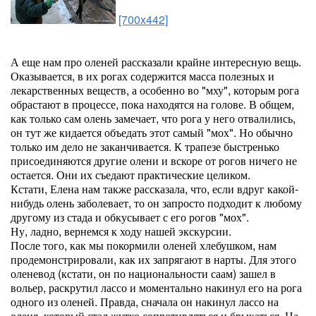
[700x442]
А еще нам про оленей рассказали крайне интересную вещь.
Оказывается, в их рогах содержится масса полезных и
лекарственных веществ, а особенно во "мху", которым рога
обрастают в процессе, пока находятся на голове. В общем,
как только сам олень замечает, что рога у него отвалились,
он тут же кидается объедать этот самый "мох". Но обычно
только им дело не заканчивается. К трапезе быстренько
присоединяются другие олени и вскоре от рогов ничего не
остается. Они их съедают практические целиком.
Кстати, Елена нам также рассказала, что, если вдруг какой-
нибудь олень заболевает, то он запросто подходит к любому
другому из стада и обкусывает с его рогов "мох".
Ну, ладно, вернемся к ходу нашей экскурсии.
После того, как мы покормили оленей хлебушком, нам
продемонстрировали, как их запрягают в нарты. Для этого
оленевод (кстати, он по национальности саам) зашел в
вольер, раскрутил лассо и моментально накинул его на рога
одного из оленей. Правда, сначала он накинул лассо на
оленя, который стал жутко сопротивляться и брыкаться. На