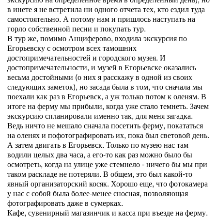
в инете я не встретила ни одного отчета тех, кто ездил туда
самостоятельно. А потому нам и пришлось наступать на
горло собственной песни и покупать тур.
В тур же, помимо Анциферово, входила экскурсия по
Егорьевску с осмотром всех тамошних
достопримечательностей и городского музея. И
достопримечательности, и музей в Егорьевске оказались
весьма достойными (о них я расскажу в одной из своих
следующих заметок), но засада была в том, что сначала мы
поехали как раз в Егорьевск, а уж только потом к оленям. В
итоге на ферму мы прибыли, когда уже стало темнеть. Зачем
экскурсию спланировали именно так, для меня загадка.
Ведь ничто не мешало сначала посетить ферму, покататься
на оленях и пофотографировать их, пока был световой день.
А затем двигать в Егорьевск. Только по музею нас там
водили целых два часа, а его-то как раз можно было бы
осмотреть, когда на улице уже стемнело - ничего бы мы при
таком раскладе не потеряли. В общем, это был какой-то
явный организаторский косяк. Хорошо еще, что фотокамера
у нас с собой была более-менее сносная, позволяющая
фотографировать даже в сумерках.
Кафе, сувенирный магазинчик и касса при въезде на ферму.