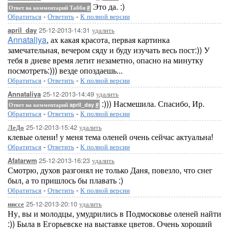
Это да. :)
Ответ на комментарий Табби
#
Обратиться
-
Ответить
-
К полной версии
25-12-2013-14:31
удалить
april_day
Annataliya
, ах какая красота, первая картинка
замечательная, вечером сяду и буду изучать весь пост:)) У
тебя в дневе время летит незаметно, опасно на минутку
посмотреть:))) везде опоздаешь...
Обратиться
-
Ответить
-
К полной версии
25-12-2013-14:49
удалить
Annataliya
:))) Насмешила. Спасибо, Ир.
Ответ на комментарий april_day
#
Обратиться
-
Ответить
-
К полной версии
25-12-2013-15:42
удалить
ЛеДо
клевые олени! у меня тема оленей очень сейчас актуальна!
Обратиться
-
Ответить
-
К полной версии
25-12-2013-16:23
удалить
Afatarwm
Смотрю, духов разгонял не только Даня, повезло, что снег
был, а то пришлось бы плавать :)
Обратиться
-
Ответить
-
К полной версии
25-12-2013-20:10
удалить
ниссе
Ну, вы и молодцы, умудрились в Подмосковье оленей найти
:)) Была в Егорьевске на выставке цветов. Очень хороший