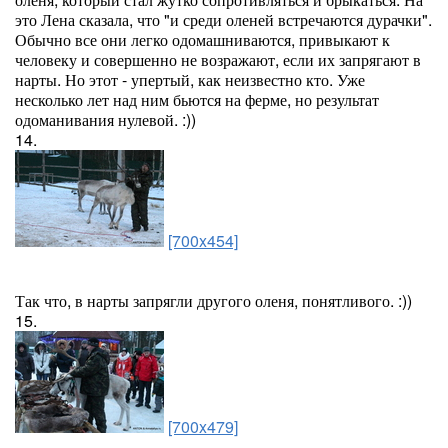
это Лена сказала, что "и среди оленей встречаются дурачки".
Обычно все они легко одомашниваются, привыкают к
человеку и совершенно не возражают, если их запрягают в
нарты. Но этот - упертый, как неизвестно кто. Уже
несколько лет над ним бьются на ферме, но результат
одоманивания нулевой. :))
14.
[700x454]
Так что, в нарты запрягли другого оленя, понятливого. :))
15.
[700x479]