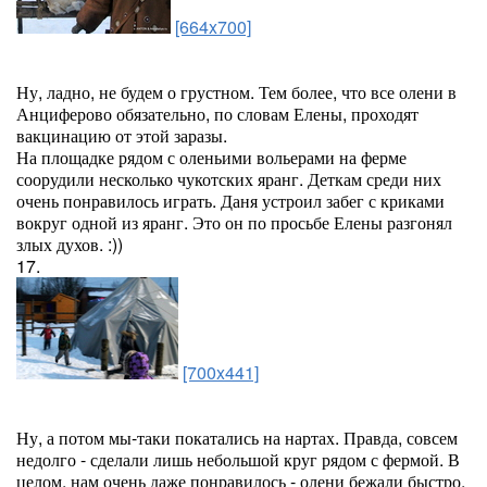
[664x700]
Ну, ладно, не будем о грустном. Тем более, что все олени в
Анциферово обязательно, по словам Елены, проходят
вакцинацию от этой заразы.
На площадке рядом с оленьими вольерами на ферме
соорудили несколько чукотских яранг. Деткам среди них
очень понравилось играть. Даня устроил забег с криками
вокруг одной из яранг. Это он по просьбе Елены разгонял
злых духов. :))
17.
[700x441]
Ну, а потом мы-таки покатались на нартах. Правда, совсем
недолго - сделали лишь небольшой круг рядом с фермой. В
целом, нам очень даже понравилось - олени бежали быстро,