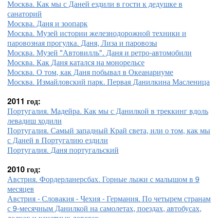
Москва. Как мы с Даней ездили в гости к дедушке в
санаторий
Москва. Даня и зоопарк
Москва. Музей истории железнодорожной техники и
паровозная прогулка. Даня, Лиза и паровозы
Москва. Музей "Автовилль". Даня и ретро-автомобили
Москва. Как Даня катался на монорельсе
Москва. О том, как Даня побывал в Океанариуме
Москва. Измайловский парк. Первая Данилкина Масленица
2011 год:
Португалия. Мадейра. Как мы с Данилкой в треккинг вдоль
левадиш ходили
Португалия. Самый западный Край света, или о том, как мы
с Даней в Португалию ездили
Португалия. Даня португальский
2010 год:
Австрия. Фордерланерсбах. Горные лыжи с малышом в 9
месяцев
Австрия - Словакия - Чехия - Германия. По четырем странам
с 9-месячным Данилкой на самолетах, поездах, автобусах,
лодках и канатных дорогах