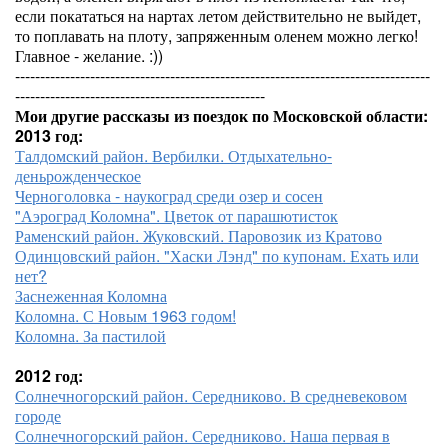
если покататься на нартах летом действительно не выйдет,
то поплавать на плоту, запряженным оленем можно легко!
Главное - желание. :))
-----------------------------------------------------------------------------------
--------------------------------------------------
Мои другие рассказы из поездок по Московской области:
2013 год:
Талдомский район. Вербилки. Отдыхательно-
деньрожденческое
Черноголовка - наукоград среди озер и сосен
"Аэроград Коломна". Цветок от парашютисток
Раменский район. Жуковский. Паровозик из Кратово
Одинцовский район. "Хаски Лэнд" по купонам. Ехать или
нет?
Заснеженная Коломна
Коломна. С Новым 1963 годом!
Коломна. За пастилой
2012 год:
Солнечногорский район. Середниково. В средневековом
городе
Солнечногорский район. Середниково. Наша первая в