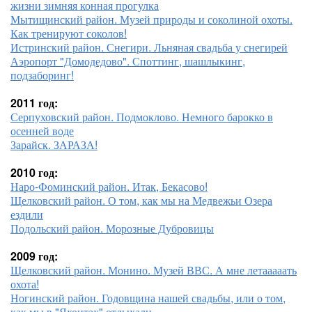
жизни зимняя конная прогулка
Мытищинский район. Музей природы и соколиной охоты.
Как тренируют соколов!
Истринский район. Снегири. Льняная свадьба у снегирей
Аэропорт "Домодедово". Споттинг, шашлыкинг,
подзаборинг!
2011 год:
Серпуховский район. Подмоклово. Немного барокко в
осенней воде
Зарайск. ЗАРАЗА!
2010 год:
Наро-Фоминский район. Итак, Бекасово!
Щелковский район. О том, как мы на Медвежьи Озера
ездили
Подольский район. Морозные Дубровицы
2009 год:
Щелковский район. Монино. Музей ВВС. А мне летааааать
охота!
Ногинский район. Годовщина нашей свадьбы, или о том,
как мы в "Яхонтах" отдыхали