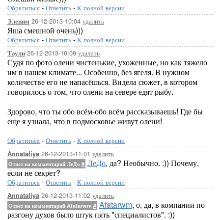
Обратиться
-
Ответить
-
К полной версии
26-12-2013-10:04
удалить
Эленим
Яша смешной очень)))
Обратиться
-
Ответить
-
К полной версии
26-12-2013-10:09
удалить
Таули
Судя по фото олени чистенькие, ухоженные, но как тяжело
им в нашем климате... Особенно, без ягеля. В нужном
количестве его не напасёшься. Видела сюжет, в котором
говорилось о том, что олени на севере едят рыбу.
Здорово, что ты обо всём-обо всём рассказываешь! Где бы
еще я узнала, что в подмосковье живут олени!
Обратиться
-
Ответить
-
К полной версии
26-12-2013-11:01
удалить
Annataliya
ЛеДо
, да? Необычно. :)) Почему,
Ответ на комментарий ЛеДо
#
если не секрет?
Обратиться
-
Ответить
-
К полной версии
26-12-2013-11:02
удалить
Annataliya
Afatarwm
, о, да, в компании по
Ответ на комментарий Afatarwm
#
разгону духов было штук пять "специалистов". :))