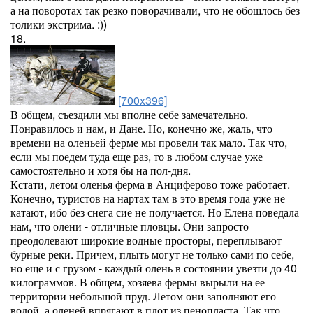
а на поворотах так резко поворачивали, что не обошлось без
толики экстрима. :))
18.
[700x396]
В общем, съездили мы вполне себе замечательно.
Понравилось и нам, и Дане. Но, конечно же, жаль, что
времени на оленьей ферме мы провели так мало. Так что,
если мы поедем туда еще раз, то в любом случае уже
самостоятельно и хотя бы на пол-дня.
Кстати, летом оленья ферма в Анциферово тоже работает.
Конечно, туристов на нартах там в это время года уже не
катают, ибо без снега сие не получается. Но Елена поведала
нам, что олени - отличные пловцы. Они запросто
преодолевают широкие водные просторы, переплывают
бурные реки. Причем, плыть могут не только сами по себе,
но еще и с грузом - каждый олень в состоянии увезти до 40
килограммов. В общем, хозяева фермы вырыли на ее
территории небольшой пруд. Летом они заполняют его
водой, а оленей впрягают в плот из пенопласта. Так что,