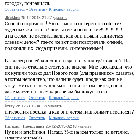
городок, понравился.
Обратиться
-
Ответить
-
К полной версии
25-12-2013-21:27
удалить
JBekkie
Спасибо огромное!! Узнала много интересного об этих
чудесных животных! они такие хорошенькие!!!!!!!!!!!!!!!!!
а на ферме не рассказывали, как они начали заниматься
оленьим делом? где-то же вот они повстречали оленей,
полюбили их, сюда привезли. Интересненько!
Владелец нашей конюшни недавно купил трёх оленей. Но
они где-то отдельно стоят, я не видела. Мне рассказали, что
их купили только для Нового года (для праздником сдавать),
а потом непонятно, что дальше будет, вроде как они не
могут жить в нашем климате. а они, оказывается, очень
даже могут! в нашем карьере им бы покупаться)
Обратиться
-
Ответить
-
К полной версии
26-12-2013-00:36
удалить
ketsy
интересная поездка. а как они летом наш климат переносят?
Обратиться
-
Ответить
-
К полной версии
26-12-2013-02:18
удалить
Наталия_Прошунина
Ну вы и затейники, Наташ. Уже на ком только не катались.
Олешки милые)))