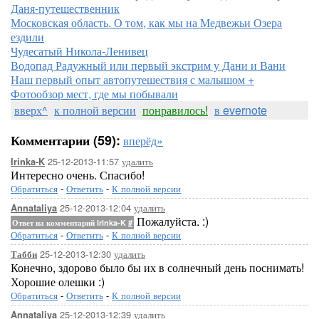
Даня-путешественник
Московская область. О том, как мы на Медвежьи Озера
ездили
Чудесатый Никола-Ленивец
Водопад Радужный или первый экстрим у Дани и Вани
Наш первый опыт автопутешествия с малышом +
Фотообзор мест, где мы побывали
вверх^
к полной версии
понравилось!
в evernote
Комментарии (59):
вперёд»
25-12-2013-11:57
удалить
Irinka-K
Интересно очень. Спасибо!
Обратиться
-
Ответить
-
К полной версии
25-12-2013-12:04
удалить
Annataliya
Пожалуйста. :)
Ответ на комментарий Irinka-K
#
Обратиться
-
Ответить
-
К полной версии
25-12-2013-12:30
удалить
Табби
Конечно, здорово было бы их в солнечный день поснимать!
Хорошие олешки :)
Обратиться
-
Ответить
-
К полной версии
25-12-2013-12:39
удалить
Annataliya