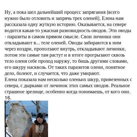
Ну, а пока шел дальнейший процесс запрягания (всего
нужно было отловить и запрячь трех оленей), Елена нам
рассказала одну жуткую историю. Оказывается, на севере
водится какая-то ужасная разновидность оводов. Эти оводы
- паразиты в самом прямом смысле. Свои личинки они
откладывают в... теле оленей. Оводы забираются к ним
через ноздри, проползают внутрь, откладывают личинки,
потом эти самые там растут и в итоге прогрызают сквозь
тело оленя себе проход наружу, то бишь другими словами,
его шкуру насквозь. От таких паразитов олени, понятное
дело, болеют, и случается, что даже умирают.
Елена показала нам несколько оленьих шкур, привезенных с
севера, с дырками от личинок этих самых оводов. Реальное
страшное зрелище, особенно когда понимаешь, от кого они.
16.