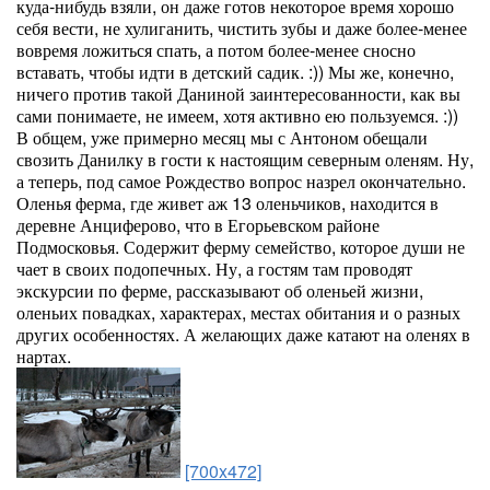
куда-нибудь взяли, он даже готов некоторое время хорошо
себя вести, не хулиганить, чистить зубы и даже более-менее
вовремя ложиться спать, а потом более-менее сносно
вставать, чтобы идти в детский садик. :)) Мы же, конечно,
ничего против такой Даниной заинтересованности, как вы
сами понимаете, не имеем, хотя активно ею пользуемся. :))
В общем, уже примерно месяц мы с Антоном обещали
свозить Данилку в гости к настоящим северным оленям. Ну,
а теперь, под самое Рождество вопрос назрел окончательно.
Оленья ферма, где живет аж 13 оленьчиков, находится в
деревне Анциферово, что в Егорьевском районе
Подмосковья. Содержит ферму семейство, которое души не
чает в своих подопечных. Ну, а гостям там проводят
экскурсии по ферме, рассказывают об оленьей жизни,
оленьих повадках, характерах, местах обитания и о разных
других особенностях. А желающих даже катают на оленях в
нартах.
[700x472]