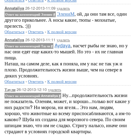
26-12-2013-11:09
удалить
Annataliya
ЭлениМ
, ой, да они там все, один
Ответ на комментарий Эленим
#
другого прикольнее. А носы какие, тюпы - мохнатые,
прелесть. :)))
Обратиться
-
Ответить
-
К полной версии
26-12-2013-11:11
удалить
Annataliya
Aydaya
, насчет рыбы не знаю, но у
Ответ на комментарий Таули
#
нас они едят еще каких-то мышей. Но это - их не главная
пища.
Наташ, на самом деле, как я поняла, им у нас не так уж и
плохо. Продолжительность жизни выше, чем на севере в
диких условиях.
Обратиться
-
Ответить
-
К полной версии
26-12-2013-12:10
удалить
Таули
Ну...продолжительность жизни
Ответ на комментарий Annataliya
#
не показатель. Оленям, может, и хорошо...только вот какие у
них радости? Ни мороза, ни ягеля... Это нам, людям,
хорошо, что животные ко всему приспосабливаются, а им-то
каково? Шуба их создана для морозного севера. По своим
шпицам знаю, что им не сладко. Стригу налысо, иначе они
страдают в условиях городской квартиры.