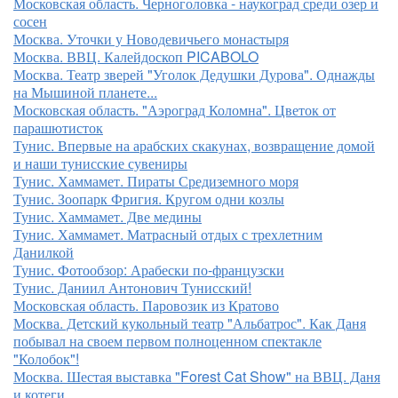
Московская область. Черноголовка - наукоград среди озер и
сосен
Москва. Уточки у Новодевичьего монастыря
Москва. ВВЦ. Калейдоскоп PICABOLO
Москва. Театр зверей "Уголок Дедушки Дурова". Однажды
на Мышиной планете...
Московская область. "Аэроград Коломна". Цветок от
парашютисток
Тунис. Впервые на арабских скакунах, возвращение домой
и наши тунисские сувениры
Тунис. Хаммамет. Пираты Средиземного моря
Тунис. Зоопарк Фригия. Кругом одни козлы
Тунис. Хаммамет. Две медины
Тунис. Хаммамет. Матрасный отдых с трехлетним
Данилкой
Тунис. Фотообзор: Арабески по-французски
Тунис. Даниил Антонович Тунисский!
Московская область. Паровозик из Кратово
Москва. Детский кукольный театр "Альбатрос". Как Даня
побывал на своем первом полноценном спектакле
"Колобок"!
Москва. Шестая выставка "Forest Cat Show" на ВВЦ. Даня
и котеги