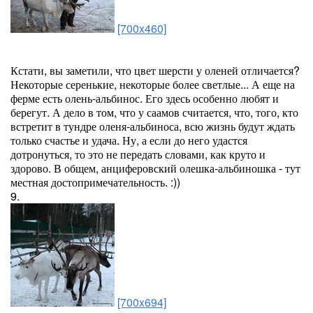
[700x460]
Кстати, вы заметили, что цвет шерсти у оленей отличается?
Некоторые серенькие, некоторые более светлые... А еще на
ферме есть олень-альбинос. Его здесь особенно любят и
берегут. А дело в том, что у саамов считается, что, того, кто
встретит в тундре оленя-альбиноса, всю жизнь будут ждать
только счастье и удача. Ну, а если до него удастся
дотронуться, то это не передать словами, как круто и
здорово. В общем, анциферовский олешка-альбиношка - тут
местная достопримечательность. :))
9.
[700x694]