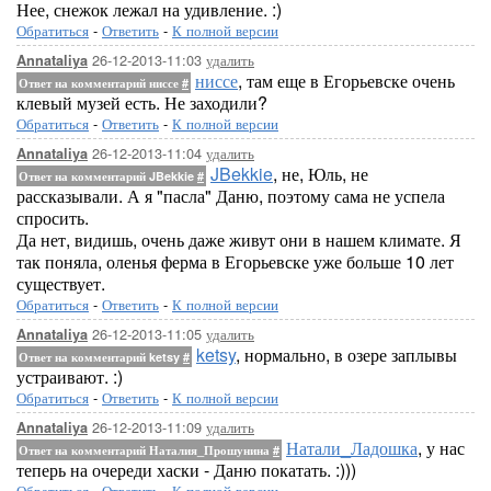
Нее, снежок лежал на удивление. :)
Обратиться
-
Ответить
-
К полной версии
26-12-2013-11:03
удалить
Annataliya
ниссе
, там еще в Егорьевске очень
Ответ на комментарий ниссе
#
клевый музей есть. Не заходили?
Обратиться
-
Ответить
-
К полной версии
26-12-2013-11:04
удалить
Annataliya
JBekkie
, не, Юль, не
Ответ на комментарий JBekkie
#
рассказывали. А я "пасла" Даню, поэтому сама не успела
спросить.
Да нет, видишь, очень даже живут они в нашем климате. Я
так поняла, оленья ферма в Егорьевске уже больше 10 лет
существует.
Обратиться
-
Ответить
-
К полной версии
26-12-2013-11:05
удалить
Annataliya
ketsy
, нормально, в озере заплывы
Ответ на комментарий ketsy
#
устраивают. :)
Обратиться
-
Ответить
-
К полной версии
26-12-2013-11:09
удалить
Annataliya
Натали_Ладошка
, у нас
Ответ на комментарий Наталия_Прошунина
#
теперь на очереди хаски - Даню покатать. :)))
Обратиться
-
Ответить
-
К полной версии