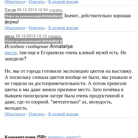
Обратиться
-
Ответить
-
К полной версии
26-12-2013-12:54
удалить
Таули
Значит, действительно хорошая
Ответ на комментарий Annataliya
#
ферма!
Обратиться
-
Ответить
-
К полной версии
26-12-2013-14:10
удалить
ниссе
Ответ на комментарий Annataliya
#
Исходное сообщение Annataliya
ниссе
, там еще в Егорьевске очень клевый музей есть. Не
заходили?
Не, мы от города готовили экспозицию цветов на выставку.
А поскольку сначала цветов вообще не было, мы унывали и
не глядели на достопримечательности. А потом привезли
цветы и мы даже заняли призовое место. Зато ночёвка в
бывшем пионэрском лагере была очень продуктивной и
даже, где-то озорной. *мечтательно* ах, молодость,
молодость.
Обратиться
-
Ответить
-
К полной версии
Комментарии (59):
вперёд»
вверх^