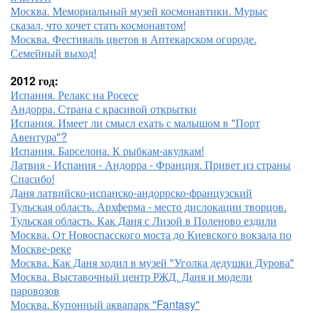
Москва. Мемориальный музей космонавтики. Мурыс
сказал, что хочет стать космонавтом!
Москва. Фестиваль цветов в Аптекарском огороде.
Семейный выход!
2012 год:
Испания. Релакс на Росесе
Андорра. Страна с красивой открытки
Испания. Имеет ли смысл ехать с малышом в "Порт
Авентура"?
Испания. Барселона. К рыбкам-акулкам!
Латвия - Испания - Андорра - Франция. Привет из страны
Спасибо!
Даня латвийско-испанско-андоррско-французский
Тульская область. Архферма - место дислокации творцов.
Тульская область. Как Даня с Лизой в Поленово ездили
Москва. От Новоспасского моста до Киевского вокзала по
Москве-реке
Москва. Как Даня ходил в музей "Уголка дедушки Дурова"
Москва. Выставочный центр РЖД. Даня и модели
паровозов
Москва. Купонный аквапарк "Fantasy"