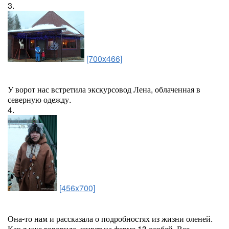
3.
[700x466]
У ворот нас встретила экскурсовод Лена, облаченная в
северную одежду.
4.
[456x700]
Она-то нам и рассказала о подробностях из жизни оленей.
Как я уже говорила, живет на ферме 13 особей. Все -