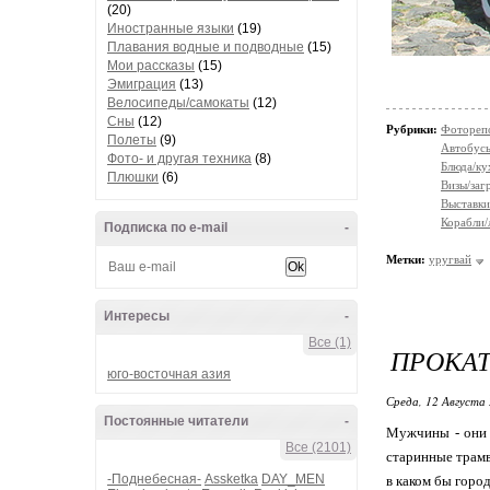
(20)
Иностранные языки
(19)
Плавания водные и подводные
(15)
Мои рассказы
(15)
Эмиграция
(13)
Велосипеды/самокаты
(12)
Сны
(12)
Рубрики:
Фотореп
Полеты
(9)
Автобус
Фото- и другая техника
(8)
Блюда/ку
Плюшки
(6)
Визы/заг
Выставки
Корабли/
Подписка по e-mail
-
Метки:
уругвай
Интересы
-
Все (1)
ПРОКАТ
юго-восточная азия
Среда, 12 Августа 
Постоянные читатели
-
Мужчины - они 
Все (2101)
старинные трамв
-Поднебесная-
Assketka
DAY_MEN
в каком бы город