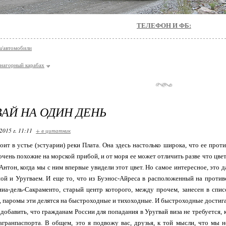
ТЕЛЕФОН И ФБ:
ы/автомобили
нагорный карабах
ВАЙ НА ОДИН ДЕНЬ
2015 г. 11:11
+ в цитатник
оит в устье (эстуарии) реки Плата. Она здесь настолько широка, что ее прот
очень похожие на морской прибой, и от моря ее может отличить разве что цвет 
Антон, когда мы с ним впервые увидели этот цвет. Но самое интересное, это д
ой и Уругваем. И еще то, что из Буэнос-Айреса в расположенный на проти
ниа-дель-Сакраменто, старый центр которого, между прочем, занесен в сп
 паромы эти делятся на быстроходные и тихоходные. И быстроходные достига
 добавить, что гражданам России для попадания в Уругвай виза не требуется, 
гранпаспорта. В общем, это я подвожу вас, друзья, к той мысли, что мы не