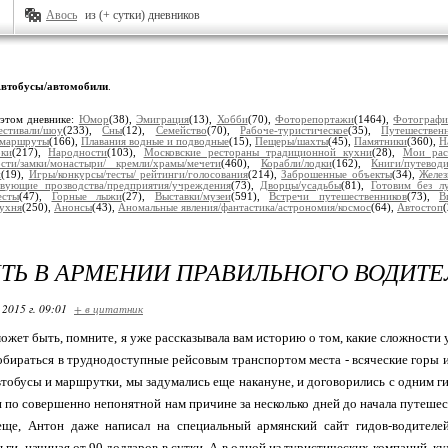
Авось
из (+ сутки) дневников
втобусы/автомобили
.
 этом дневнике:
Юмор
(38),
Эмиграция
(13),
Хобби
(70),
Фоторепортажи
(1464),
Фотограф
естивали/шоу
(233),
Сны
(12),
Семейство
(70),
Рабоче-туристическое
(35),
Путешествен
/маршруты
(166),
Плавания водные и подводные
(15),
Пещеры/шахты
(45),
Памятники
(360),
Н
рки
(217),
Народности
(103),
Московские рестораны традиционной кухни
(28),
Мои рас
сти/замки/монастыри/ кремли/храмы/мечети
(460),
Корабли/лодки
(162),
Книги/путеводи
и
(19),
Игры/конкурсы/тесты/ рейтинги/голосования
(214),
Заброшенные объекты
(34),
Желез
вующие прозводства/предприятия/учреждения
(73),
Дворцы/усадьбы
(81),
Готовим без л
есты
(47),
Горные лыжи
(27),
Выставки/музеи
(591),
Встречи путешественников
(73),
В
кухня
(250),
Анонсы
(43),
Аномальные явления/фантастика/астрономия/космос
(64),
Автостоп
ЯТЬ В АРМЕНИИ ПРАВИЛЬНОГО ВОДИТЕ
 2015 г. 09:01
+ в цитатник
 может быть, помните, я уже рассказывала вам историю о том, какие сложности 
 добираться в труднодоступные рейсовым транспортом места - всяческие горы 
втобусы и маршрутки, мы задумались еще накануне, и договорились с одним г
и по совершенно непонятной нам причине за несколько дней до начала путешест
 еще, Антон даже написал на специальный армянский сайт гидов-водителей
ги, начиная от 90 долларов в сутки. А в одной из туристических компаний, к