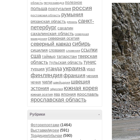
полезное
область
петрозаводск
россия
польша
португалия
румыния
ростовская область
санкт-
рязанская область
рязань
петербург
сахалин
сахалинская область
северная
северная осетия
македония
сибирь
северный кавказ
ссылки
сицилия
словакия
словения
сша
тверская
татарстан
таймыр
область
тунис
тульская область
украина
уганда
турция
урал
финляндия
франция
чехия
швеция
чили
чечня
швейцария
южная корея
эстония
эфиопия
япония
ярославль
ява
южная осетия
ярославская область
Рубрики
-
Фоторепортажи
(1464)
Выставки/музеи
(591)
Традиции/обычаи
(590)