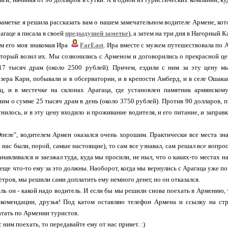
заметке я решила рассказать вам о нашем замечательном водителе Армене, кот
агаце я писала в своей
предыдущей заметке
), а затем на три дня в Нагорный 
м его моя знакомая Ира
FarEast
. Ира вместе с мужем путешествовала по 
оторый возил их. Мы созвонились с Арменом и договорились о прекрасной цен
 17 тысяч драм (около 2500 рублей). Причем, ездили с ним за эту цену м
зера Кари, побывали и в обсерватории, и в крепости Амберд, и в селе Ошака
 и в местечке на склонах Арагаца, где установлен памятник армянском
ним о сумме 25 тысяч драм в день (около 3750 рублей). Против 90 долларов, 
снилось, и в эту цену входило и проживание водителя, и его питание, и запра
пеле", водителем Армен оказался очень хорошим. Практически все места знал 
 нас были, порой, самые настоящие), то сам все узнавал, сам решал все вопро
танавливался и заезжал туда, куда мы просили, не ныл, что о каких-то местах 
 еще что-то ему за это должны. Наоборот, когда мы вернулись с Арагаца уже 
етров, мы решили сами доплатить ему немного денег, но он отказался.
ль он - какой надо водитель. И если бы мы решили снова поехать в Армению, 
екомендации, друзья! Под катом оставляю телефон Армена и ссылку на ст
атать по Армении туристов.
 ним поехать, то передавайте ему от нас привет. :)