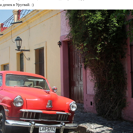
 денек в Уругвай. :)