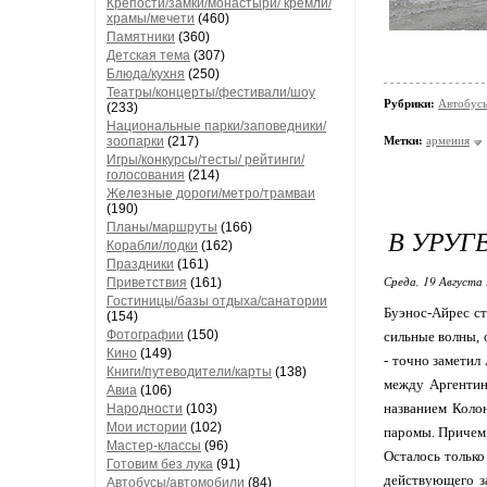
Крепости/замки/монастыри/ кремли/
храмы/мечети
(460)
Памятники
(360)
Детская тема
(307)
Блюда/кухня
(250)
Театры/концерты/фестивали/шоу
Рубрики:
Автобус
(233)
Национальные парки/заповедники/
зоопарки
(217)
Метки:
армения
Игры/конкурсы/тесты/ рейтинги/
голосования
(214)
Железные дороги/метро/трамваи
(190)
Планы/маршруты
(166)
В УРУГ
Корабли/лодки
(162)
Праздники
(161)
Среда, 19 Августа 
Приветствия
(161)
Гостиницы/базы отдыха/санатории
Буэнос-Айрес ст
(154)
Фотографии
(150)
сильные волны, 
Кино
(149)
- точно заметил 
Книги/путеводители/карты
(138)
между Аргентин
Авиа
(106)
названием Коло
Народности
(103)
Мои истории
(102)
паромы. Причем,
Мастер-классы
(96)
Осталось только
Готовим без лука
(91)
действующего за
Автобусы/автомобили
(84)