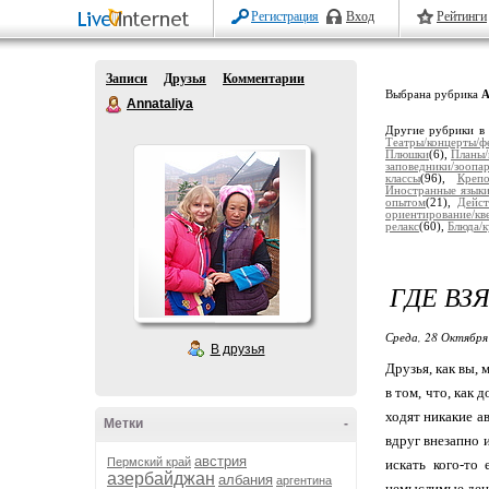
Регистрация
Вход
Рейтинги
Записи
Друзья
Комментарии
Выбрана рубрика
А
Annataliya
Другие рубрики в
Театры/концерты/ф
Плюшки
(6),
Планы
заповедники/зоопа
классы
(96),
Крепо
Иностранные язык
опытом
(21),
Дейст
ориентирование/кв
релакс
(60),
Блюда/
ГДЕ ВЗ
Среда, 28 Октября
В друзья
Друзья, как вы,
в том, что, как
ходят никакие а
Метки
-
вдруг внезапно 
австрия
Пермский край
искать кого-то
азербайджан
албания
аргентина
немыслимые день