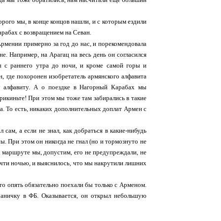
орого мы, в конце концов нашли, и с которым ездили
Карабах с возвращением на Севан.
Армении примерно за год до нас, и порекомендовала
е. Например, на Арагац на весь день он согласился
ы с раннего утра до ночи, и кроме самой горы и
н, где похоронен изобретатель армянского алфавита
у алфавиту. А о поездке в Нагорный Карабах мы
прикиньте! При этом мы тоже там забирались в такие
вка. То есть, никаких дополнительных доплат Армен с
сам, а если не знал, как добраться в какие-нибудь
сы. При этом он никогда не гнал (но и тормознуто не
на маршруте мы, допустим, его не предупреждали, не
почти ночью, и выяснилось, что мы накрутили лишних
то опять обязательно поехали бы только с Арменом.
раничку в ФБ. Оказывается, он открыл небольшую