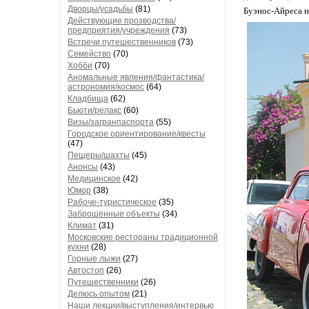
Дворцы/усадьбы
(81)
Буэнос-Айреса на
Действующие прозводства/
предприятия/учреждения
(73)
Встречи путешественников
(73)
Семейство
(70)
Хобби
(70)
Аномальные явления/фантастика/
астрономия/космос
(64)
Кладбища
(62)
Бьюти/релакс
(60)
Визы/загранпаспорта
(55)
Городское ориентирование/квесты
(47)
Пещеры/шахты
(45)
Анонсы
(43)
Медицинское
(42)
Юмор
(38)
Рабоче-туристическое
(35)
Заброшенные объекты
(34)
Климат
(31)
Московские рестораны традиционной
кухни
(28)
Горные лыжи
(27)
Автостоп
(26)
Путешественники
(26)
Делюсь опытом
(21)
Наши лекции/выступления/интервью