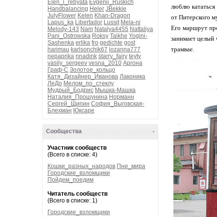
Elen_i_rebyata
Evgenij_Ruskich
люблю кататься 
Handbalancing
Heler
JBekkie
JulyFlower
Kelen
Khan-Dragon
от Питерского м
Lapus_ka
Libertador
Lussit
Mela-ni
Его маршрут про
Melody-143
Nam
Natalya4455
Nattaliya
Pani_Ostrowska
Roksy
Taikhe
Yogini-
занимает целый 
Sashenka
erlika
fro
gedichte
gost
трамвае.
harimau
karlsonchik67
lozanna777
nepaprika
nnadink
starry_fairy
teyty
vasily_sergeev
vesna_2010
Аргона
Граф-С
Золотое_кольцо
Катя_Дизайнер_Иванова
Лаконика
ЛеДо
Мелом_по_стеклу
Мудрый_Бодрис
Мышка-Машка
Наталия_Прошунина
Норманн
Сергей_Щипин
София_Выговская-
Блехман
Юксаре
Сообщества
-
Участник сообществ
(Всего в списке: 4)
Кошки_разных_народов
Пни_мира
Городские_взломщики
Пойдем_поедим
Читатель сообществ
(Всего в списке: 1)
Городские_взломщики