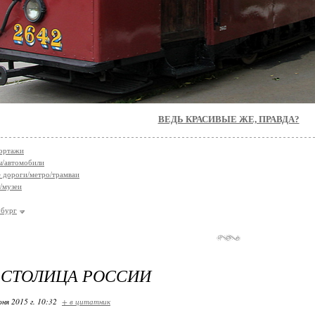
ВЕДЬ КРАСИВЫЕ ЖЕ, ПРАВДА?
ортажи
ы/автомобили
 дороги/метро/трамваи
/музеи
рбург
 СТОЛИЦА РОССИИ
ня 2015 г. 10:32
+ в цитатник