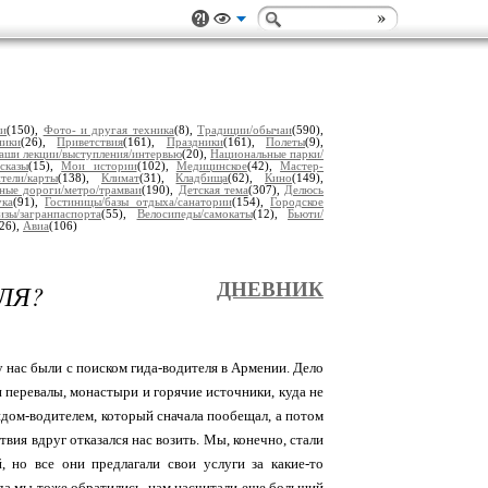
ии
(150),
Фото- и другая техника
(8),
Традиции/обычаи
(590),
ники
(26),
Приветствия
(161),
Праздники
(161),
Полеты
(9),
аши лекции/выступления/интервью
(20),
Национальные парки/
сказы
(15),
Мои истории
(102),
Медицинское
(42),
Мастер-
тели/карты
(138),
Климат
(31),
Кладбища
(62),
Кино
(149),
ные дороги/метро/трамваи
(190),
Детская тема
(307),
Делюсь
ука
(91),
Гостиницы/базы отдыха/санатории
(154),
Городское
изы/загранпаспорта
(55),
Велосипеды/самокаты
(12),
Бьюти/
(26),
Авиа
(106)
ЛЯ?
ДНЕВНИК
у нас были с поиском гида-водителя в Армении. Дело
и перевалы, монастыри и горячие источники, куда не
идом-водителем, который сначала пообещал, а потом
вия вдруг отказался нас возить. Мы, конечно, стали
, но все они предлагали свои услуги за какие-то
уда мы тоже обратились, нам насчитали еще больший