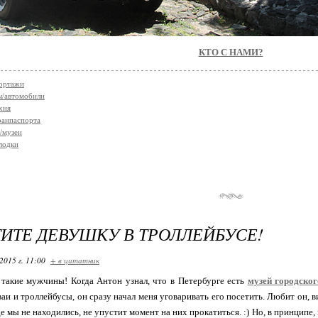
КТО С НАМИ?
ортажи
ы/автомобили
хня
ранпаспорта
/музеи
лодки
ИТЕ ДЕВУШКУ В ТРОЛЛЕЙБУСЕ!
2015 г. 11:00
+ в цитатник
такие мужчины! Когда Антон узнал, что в Петербурге есть
музей городског
аи и троллейбусы, он сразу начал меня уговаривать его посетить. Любит он, в
е мы не находились, не упустит момент на них прокатиться. :) Но, в принципе, 