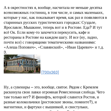
А в окрестностях я, вообще, насчитала не меньше десятка
всевозможных гостиниц, в том числе, и самых маленьких,
которые у нас, как показывает время, как раз и появляются в
старинных русских туристических городках: Суздале,
Ярославле, Мышкине, теперь вот и в Ростове. Еда? И тут
всё Ок. Если кому-то захочется перекусить, кафе и
рестораны в Ростове на каждом шагу. И все (ну, ладно,
почти все) с говорящими тематическими названиями:
«Алеша Попович», «Славянский», «Иван Царевич» и т.д.
3.
[700x363]
Ну, а сувениры – это, вообще, святое. Рядом с Кремлем
раскинула свои лавки огромная Ремесленная слобода. Чего
там только нет? И финифть, которой славится Ростов, и
разные колокольчики (ростовские звоны, помните?), и
магнитики, и фартуки с вышивкой, и свистульки,