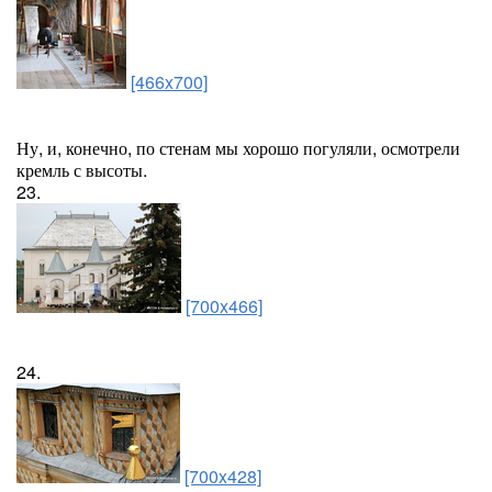
[466x700]
Ну, и, конечно, по стенам мы хорошо погуляли, осмотрели
кремль с высоты.
23.
[700x466]
24.
[700x428]