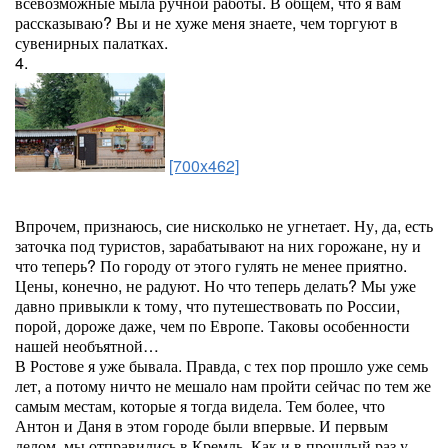
всевозможные мыла ручной работы. В общем, что я вам
рассказываю? Вы и не хуже меня знаете, чем торгуют в
сувенирных палатках.
4.
[700x462]
Впрочем, признаюсь, сие нисколько не угнетает. Ну, да, есть
заточка под туристов, зарабатывают на них горожане, ну и
что теперь? По городу от этого гулять не менее приятно.
Цены, конечно, не радуют. Но что теперь делать? Мы уже
давно привыкли к тому, что путешествовать по России,
порой, дороже даже, чем по Европе. Таковы особенности
нашей необъятной…
В Ростове я уже бывала. Правда, с тех пор прошло уже семь
лет, а потому ничто не мешало нам пройти сейчас по тем же
самым местам, которые я тогда видела. Тем более, что
Антон и Даня в этом городе были впервые. И первым
делом, мы отправились в Кремль. Как и в прошлый раз у