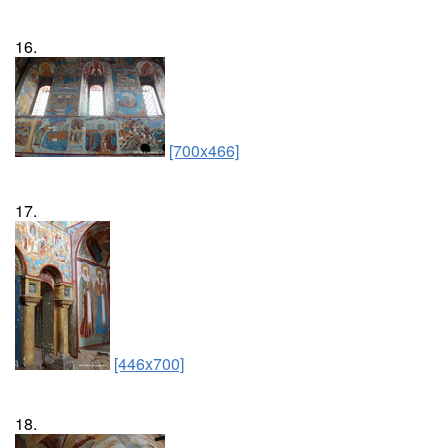
16.
[700x466]
17.
[446x700]
18.