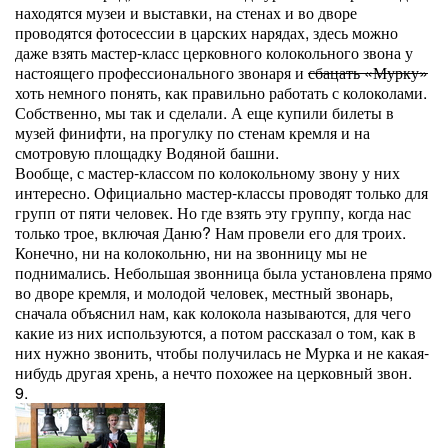
находятся музеи и выставки, на стенах и во дворе
проводятся фотосессии в царских нарядах, здесь можно
даже взять мастер-класс церковного колокольного звона у
настоящего профессионального звонаря и
сбацать «Мурку»
хоть немного понять, как правильно работать с колоколами.
Собственно, мы так и сделали. А еще купили билеты в
музей финифти, на прогулку по стенам кремля и на
смотровую площадку Водяной башни.
Вообще, с мастер-классом по колокольному звону у них
интересно. Официально мастер-классы проводят только для
групп от пяти человек. Но где взять эту группу, когда нас
только трое, включая Даню? Нам провели его для троих.
Конечно, ни на колокольню, ни на звонницу мы не
поднимались. Небольшая звонница была установлена прямо
во дворе кремля, и молодой человек, местный звонарь,
сначала объяснил нам, как колокола называются, для чего
какие из них используются, а потом рассказал о том, как в
них нужно звонить, чтобы получилась не Мурка и не какая-
нибудь другая хрень, а нечто похожее на церковный звон.
9.