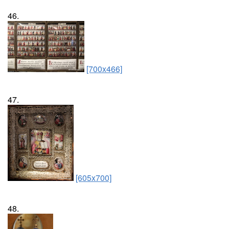
46.
[700x466]
47.
[605x700]
48.