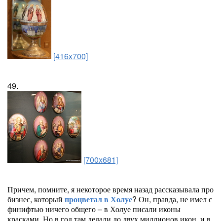
[416x700]
49.
[700x681]
Причем, помните, я некоторое время назад рассказывала про
бизнес, который
процветал в Холуе
? Он, правда, не имел с
финифтью ничего общего – в Холуе писали иконы
красками. Но в год там делали до двух миллионов икон, и в