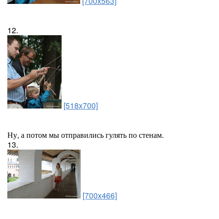
[700x563]
12.
[518x700]
Ну, а потом мы отправились гулять по стенам.
13.
[700x466]