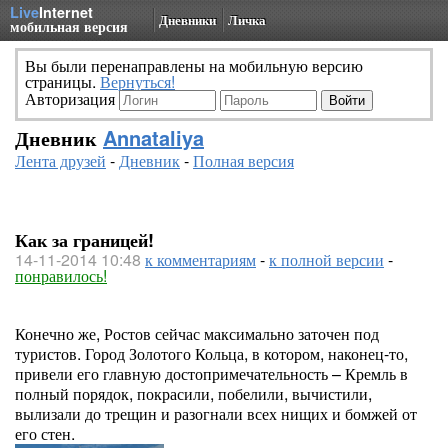
Live
Internet
Дневники
Личка
мобильная версия
Вы были перенаправлены на мобильную версию
страницы.
Вернуться!
Авторизация
Дневник
Annataliya
Лента друзей
-
Дневник
-
Полная версия
Как за границей!
14-11-2014 10:48
к комментариям
-
к полной версии
-
понравилось!
Конечно же, Ростов сейчас максимально заточен под
туристов. Город Золотого Кольца, в котором, наконец-то,
привели его главную достопримечательность – Кремль в
полный порядок, покрасили, побелили, вычистили,
вылизали до трещин и разогнали всех нищих и бомжей от
его стен.