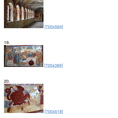
[700x564]
19.
[700x389]
20.
[700x518]