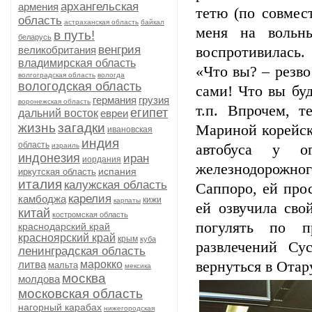
архангельская
армения
тетю (по совмес
область
астраханская область
байкал
меня на вольны
в путь!
беларусь
венгрия
великобритания
воспротивилась.
владимирская область
«Что вы? – резво
волгоградская область
вологда
вологодская область
сами! Что вы буд
германия
грузия
воронежская область
т.п. Впрочем, т
египет
дальний восток
евреи
жизнь
загадки
Мариной корейск
ивановская
индия
область
израиль
автобуса у ог
индонезия
иран
иордания
железнодорожного
испания
иркутская область
италия
калужская область
Саппоро, ей прос
карелия
камбоджа
кижи
карпаты
ей озвучила сво
китай
костромская область
погулять по п
краснодарский край
красноярский край
крым
куба
развлечений Су
ленинградская область
литва
марокко
вернуться в Отар
мальта
мексика
москва
молдова
московская область
нагорный карабах
нижегородская