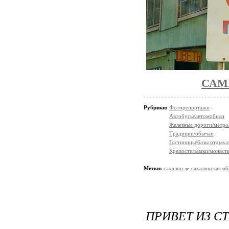
САМ
Рубрики:
Фоторепортажи
Автобусы/автомобили
Железные дороги/метро
Традиции/обычаи
Гостиницы/базы отдыха
Крепости/замки/монаст
Метки:
сахалин
сахалинская об
ПРИВЕТ ИЗ С