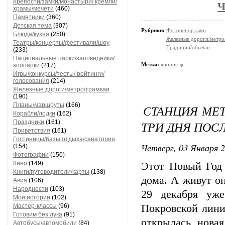
Крепости/замки/монастыри/ кремли/
Ч
храмы/мечети
(460)
Памятники
(360)
Детская тема
(307)
Рубрики:
Фоторепортажи
Блюда/кухня
(250)
Железные дороги/метро
Театры/концерты/фестивали/шоу
Традиции/обычаи
(233)
Национальные парки/заповедники/
Метки:
япония
зоопарки
(217)
Игры/конкурсы/тесты/ рейтинги/
голосования
(214)
Железные дороги/метро/трамваи
(190)
Планы/маршруты
(166)
СТАНЦИЯ МЕТ
Корабли/лодки
(162)
Праздники
(161)
ТРИ ДНЯ ПОС
Приветствия
(161)
Гостиницы/базы отдыха/санатории
Четверг, 03 Января 2
(154)
Фотографии
(150)
Кино
(149)
Этот Новый Год
Книги/путеводители/карты
(138)
дома. А живут о
Авиа
(106)
Народности
(103)
29 декабря уже
Мои истории
(102)
Мастер-классы
(96)
Покровской лини
Готовим без лука
(91)
открылась новая
Автобусы/автомобили
(84)