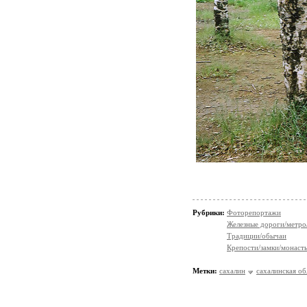
Рубрики:
Фоторепортажи
Железные дороги/метро
Традиции/обычаи
Крепости/замки/монаст
Метки:
сахалин
сахалинская об