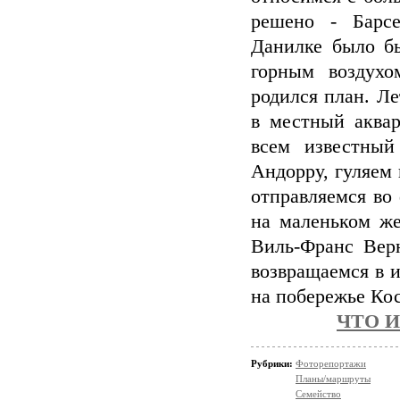
решено - Барсе
Данилке было б
горным воздухо
родился план. Ле
в местный аквар
всем известный
Андорру, гуляем
отправляемся во
на маленьком же
Виль-Франс Верн
возвращаемся в и
на побережье Кос
ЧТО 
Рубрики:
Фоторепортажи
Планы/маршруты
Семейство