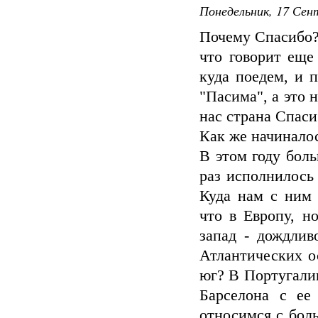
Понедельник, 17 Сент
Почему Спасибо? 
что говорит еще
куда поедем, и 
"Пасима", а это 
нас страна Спасиб
Как же начинало
В этом году бол
раз исполнилось 
Куда нам с ним 
что в Европу, но
запад - дождли
Атлантических ос
юг? В Португалии
Барселона с ее
относимся с бол