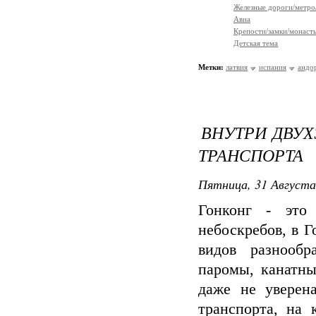
Железные дороги/метро
Авиа
Крепости/замки/монаст
Детская тема
Метки:
латвия
испания
андо
ВНУТРИ ДВУХ
ТРАНСПОРТА
Пятница, 31 Августа
Гонконг - это
небоскребов, в 
видов разнообр
паромы, канатны
даже не уверен
транспорта, на 