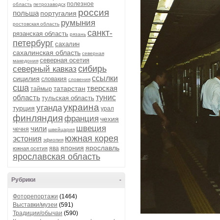
полезное
область
петрозаводск
россия
польша
португалия
румыния
ростовская область
санкт-
рязанская область
рязань
петербург
сахалин
сахалинская область
северная
северная осетия
македония
сибирь
северный кавказ
ссылки
сицилия
словакия
словения
сша
тверская
татарстан
таймыр
область
тунис
тульская область
украина
уганда
турция
урал
финляндия
франция
чехия
швеция
чили
чечня
швейцария
южная корея
эстония
эфиопия
япония
ярославль
ява
южная осетия
ярославская область
Рубрики
-
Фоторепортажи
(1464)
Выставки/музеи
(591)
Традиции/обычаи
(590)