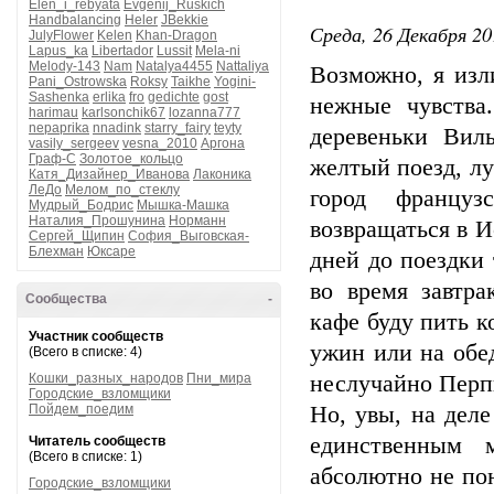
Elen_i_rebyata
Evgenij_Ruskich
Handbalancing
Heler
JBekkie
Среда, 26 Декабря 20
JulyFlower
Kelen
Khan-Dragon
Lapus_ka
Libertador
Lussit
Mela-ni
Melody-143
Nam
Natalya4455
Nattaliya
Возможно, я изл
Pani_Ostrowska
Roksy
Taikhe
Yogini-
Sashenka
erlika
fro
gedichte
gost
нежные чувства
harimau
karlsonchik67
lozanna777
nepaprika
nnadink
starry_fairy
teyty
деревеньки Вил
vasily_sergeev
vesna_2010
Аргона
Граф-С
Золотое_кольцо
желтый поезд, лу
Катя_Дизайнер_Иванова
Лаконика
ЛеДо
Мелом_по_стеклу
город француз
Мудрый_Бодрис
Мышка-Машка
Наталия_Прошунина
Норманн
возвращаться в И
Сергей_Щипин
София_Выговская-
Блехман
Юксаре
дней до поездки 
во время завтра
Сообщества
-
кафе буду пить 
Участник сообществ
ужин или на обед
(Всего в списке: 4)
Кошки_разных_народов
Пни_мира
неслучайно Перпи
Городские_взломщики
Пойдем_поедим
Но, увы, на дел
единственным 
Читатель сообществ
(Всего в списке: 1)
абсолютно не пон
Городские_взломщики