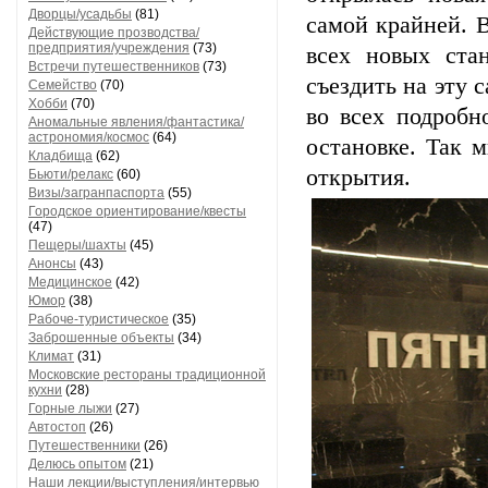
Дворцы/усадьбы
(81)
самой крайней. В
Действующие прозводства/
предприятия/учреждения
(73)
всех новых ста
Встречи путешественников
(73)
съездить на эту 
Семейство
(70)
Хобби
(70)
во всех подробн
Аномальные явления/фантастика/
астрономия/космос
(64)
остановке. Так 
Кладбища
(62)
открытия.
Бьюти/релакс
(60)
Визы/загранпаспорта
(55)
Городское ориентирование/квесты
(47)
Пещеры/шахты
(45)
Анонсы
(43)
Медицинское
(42)
Юмор
(38)
Рабоче-туристическое
(35)
Заброшенные объекты
(34)
Климат
(31)
Московские рестораны традиционной
кухни
(28)
Горные лыжи
(27)
Автостоп
(26)
Путешественники
(26)
Делюсь опытом
(21)
Наши лекции/выступления/интервью