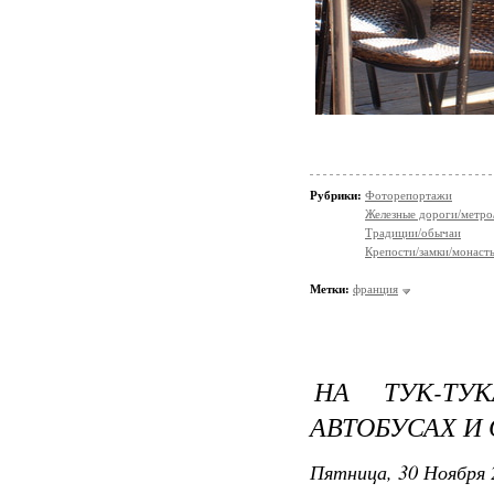
Рубрики:
Фоторепортажи
Железные дороги/метро
Традиции/обычаи
Крепости/замки/монаст
Метки:
франция
НА ТУК-ТУК
АВТОБУСАХ И
Пятница, 30 Ноября 