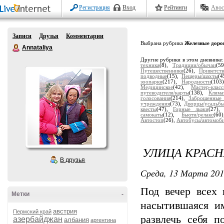
Регистрация
Вход
Рейтинги
Авос
Записи
Друзья
Комментарии
Выбрана рубрика
Железные доро
Annataliya
Другие рубрики в этом дневнике
техника
(8),
Традиции/обычаи
(5
Путешественники
(26),
Приветств
подводные
(15),
Пещеры/шахты
(4
зоопарки
(217),
Народности
(103
Медицинское
(42),
Мастер-клас
путеводители/карты
(138),
Клима
голосования
(214),
Заброшенные 
учреждения
(73),
Дворцы/усадьб
квесты
(47),
Горные лыжи
(27)
самокаты
(12),
Бьюти/релакс
(6
Автостоп
(26),
Автобусы/автомоб
УЛИЦА КРАС
В друзья
Среда, 13 Марта 201
Под вечер всех 
Метки
-
насытившаяся и
австрия
Пермский край
развлечь себя 
азербайджан
албания
аргентина