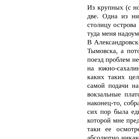
Из крупных (с н
две. Одна из н
столицу острова
туда меня надоу
В Александровск
Тымовска, а пот
поезд проблем н
на южно-сахали
каких таких цел
самой подачи на
вокзальные плат
наконец-то, собр
сих пор была ед
которой мне пред
таки ее осмотр
абсолютно никако