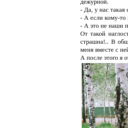
дежурной.
- Да, у нас такая
- А если кому-то
- А это не наши 
От такой наглос
страшна!.. В об
меня вместе с не
А после этого я 