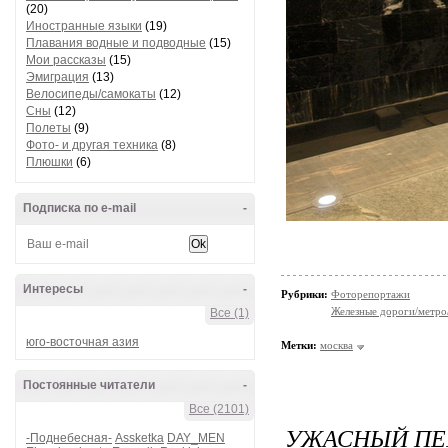
(20)
Иностранные языки
(19)
Плавания водные и подводные
(15)
Мои рассказы
(15)
Эмиграция
(13)
Велосипеды/самокаты
(12)
Сны
(12)
Полеты
(9)
Фото- и другая техника
(8)
Плюшки
(6)
Подписка по e-mail
-
Интересы
-
Рубрики:
Фоторепортажи
Железные дороги/метро
Все (1)
юго-восточная азия
Метки:
москва
Постоянные читатели
-
Все (2101)
УЖАСНЫЙ ПЕ
-Поднебесная-
Assketka
DAY_MEN