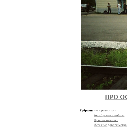
ПРО 
Рубрики:
Фоторепортажи
Автобусы/автомобили
Путешественники
Железные дороги/метро