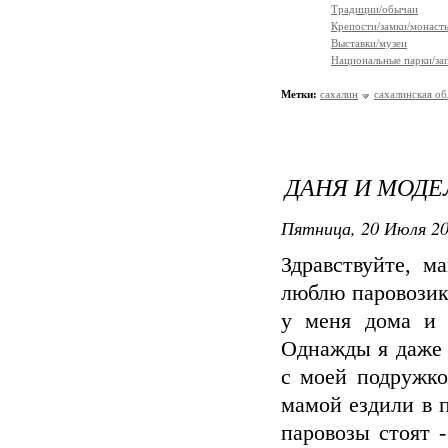
Традиции/обычаи
Крепости/замки/монаст
Выставки/музеи
Национальные парки/за
Метки:
сахалин
сахалинская об
ДАНЯ И МОДЕ
Пятница, 20 Июля 20
Здравствуйте, м
люблю паровозик
у меня дома и 
Однажды я даже 
с моей подружко
мамой ездили в п
паровозы стоят 