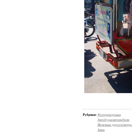
Рубрики:
Фоторепортажи
Автобусы/автомобили
Железные дороги/метро
Авиа