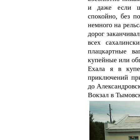
и даже если ш
спокойно, без п
немного на рельс
дорог заканчива
всех сахалинск
плацкартные ва
купейные или об
Ехала я в купе
приключений пр
до Александровс
Вокзал в Тымовск