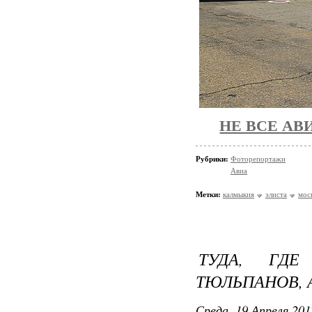
НЕ ВСЕ АВ
Рубрики:
Фоторепортажи
Авиа
Метки:
калмыкия
элиста
мос
ТУДА, ГДЕ
ТЮЛЬПАНОВ, А
Среда, 19 Апреля 201