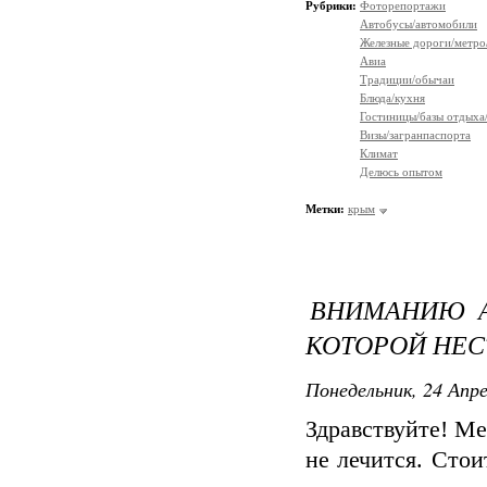
Рубрики:
Фоторепортажи
Автобусы/автомобили
Железные дороги/метро
Авиа
Традиции/обычаи
Блюда/кухня
Гостиницы/базы отдыха
Визы/загранпаспорта
Климат
Делюсь опытом
Метки:
крым
ВНИМАНИЮ А
КОТОРОЙ НЕС
Понедельник, 24 Апре
Здравствуйте! Ме
не лечится. Стои