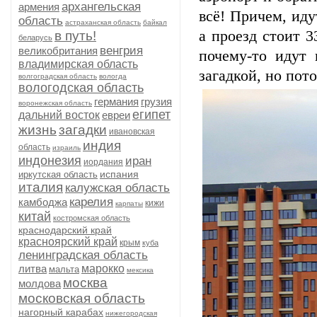
архангельская
армения
всё! Причем, иду
область
астраханская область
байкал
а проезд стоит 3
в путь!
беларусь
венгрия
великобритания
почему-то идут 
владимирская область
загадкой, но пот
волгоградская область
вологда
вологодская область
германия
грузия
воронежская область
египет
дальний восток
евреи
жизнь
загадки
ивановская
индия
область
израиль
индонезия
иран
иордания
испания
иркутская область
италия
калужская область
карелия
камбоджа
кижи
карпаты
китай
костромская область
краснодарский край
красноярский край
крым
куба
ленинградская область
литва
марокко
мальта
мексика
москва
молдова
московская область
нагорный карабах
нижегородская