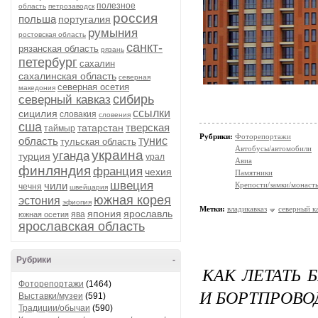
полезное
область
петрозаводск
россия
польша
португалия
румыния
ростовская область
санкт-
рязанская область
рязань
петербург
сахалин
сахалинская область
северная
северная осетия
македония
сибирь
северный кавказ
ссылки
сицилия
словакия
словения
сша
тверская
татарстан
таймыр
Рубрики:
Фоторепортажи
область
тунис
тульская область
Автобусы/автомобили
украина
уганда
турция
урал
Авиа
финляндия
франция
чехия
Памятники
швеция
чили
Крепости/замки/монаст
чечня
швейцария
южная корея
эстония
эфиопия
Метки:
владикавказ
северный к
япония
ярославль
ява
южная осетия
ярославская область
Рубрики
-
КАК ЛЕТАТЬ 
Фоторепортажи
(1464)
И БОРТПРОВО
Выставки/музеи
(591)
Традиции/обычаи
(590)