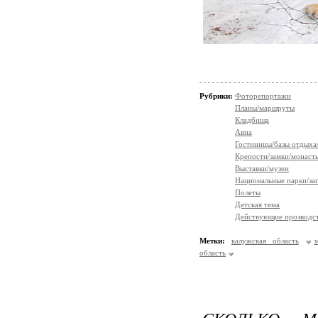
Рубрики:
Фоторепортажи
Планы/маршруты
Кладбища
Авиа
Гостиницы/базы отдыха
Крепости/замки/монаст
Выставки/музеи
Национальные парки/за
Полеты
Детская тема
Действующие прозводст
Метки:
калужская область
область