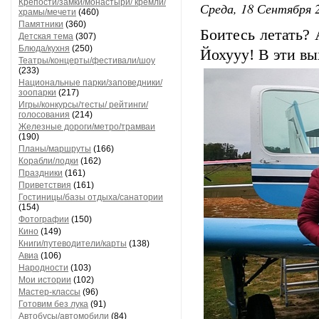
Крепости/замки/монастыри/ кремли/
Среда, 18 Сентября 2
храмы/мечети
(460)
Памятники
(360)
Боитесь летать?
Детская тема
(307)
Блюда/кухня
(250)
Йохууу! В эти вы
Театры/концерты/фестивали/шоу
(233)
Национальные парки/заповедники/
зоопарки
(217)
Игры/конкурсы/тесты/ рейтинги/
голосования
(214)
Железные дороги/метро/трамваи
(190)
Планы/маршруты
(166)
Корабли/лодки
(162)
Праздники
(161)
Приветствия
(161)
Гостиницы/базы отдыха/санатории
(154)
Фотографии
(150)
Кино
(149)
Книги/путеводители/карты
(138)
Авиа
(106)
Народности
(103)
Мои истории
(102)
Мастер-классы
(96)
Готовим без лука
(91)
Автобусы/автомобили
(84)