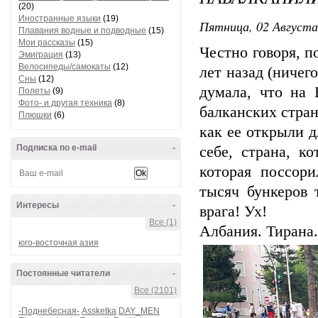
(20)
Иностранные языки
(19)
Пятница, 02 Августа
Плавания водные и подводные
(15)
Мои рассказы
(15)
Честно говоря, п
Эмиграция
(13)
Велосипеды/самокаты
(12)
лет назад (ничег
Сны
(12)
думала, что на
Полеты
(9)
Фото- и другая техника
(8)
балканских стран
Плюшки
(6)
как ее открыли д
Подписка по e-mail
-
себе, страна, к
которая поссор
тысяч бункеров 
Интересы
-
врага! Ух!
Все (1)
Албания. Тирана.
юго-восточная азия
Постоянные читатели
-
Все (2101)
-Поднебесная-
Assketka
DAY_MEN