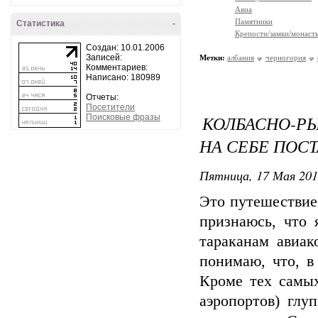
Авиа
Памятники
Статистика
-
Крепости/замки/монаст
Создан: 10.01.2006
Записей:
Метки:
албания
черногория
Комментариев:
Написано: 180989
Отчеты:
Посетители
КОЛБАСНО-Р
Поисковые фразы
НА СЕБЕ ПОС
Пятница, 17 Мая 201
Это путешествие
признаюсь, что 
тараканам авиак
понимаю, что, в
Кроме тех самых
аэропортов) глу