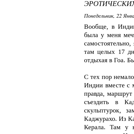
ЭРОТИЧЕСКИХ
Понедельник, 22 Янва
Вообще, в Индии
была у меня меч
самостоятельно,
там целых 17 дн
отдыхая в Гоа. Бы
С тех пор немало
Индии вместе с м
правда, маршрут
съездить в Ка
скульптурок, з
Каджурахо. Из К
Керала. Там у 