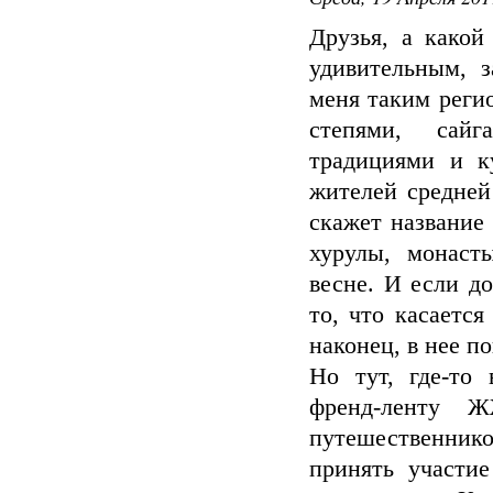
Друзья, а како
удивительным, 
меня таким реги
степями, сай
традициями и к
жителей средней
скажет название
хурулы, монаст
весне. И если д
то, что касаетс
наконец, в нее п
Но тут, где-то
френд-ленту 
путешественни
принять участие