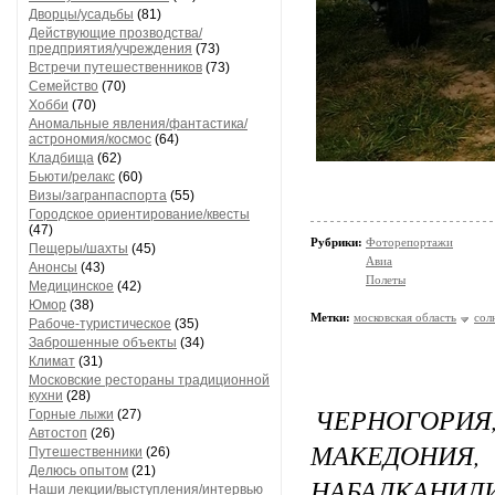
Дворцы/усадьбы
(81)
Действующие прозводства/
предприятия/учреждения
(73)
Встречи путешественников
(73)
Семейство
(70)
Хобби
(70)
Аномальные явления/фантастика/
астрономия/космос
(64)
Кладбища
(62)
Бьюти/релакс
(60)
Визы/загранпаспорта
(55)
Городское ориентирование/квесты
(47)
Рубрики:
Фоторепортажи
Пещеры/шахты
(45)
Авиа
Анонсы
(43)
Полеты
Медицинское
(42)
Юмор
(38)
Метки:
московская область
сол
Рабоче-туристическое
(35)
Заброшенные объекты
(34)
Климат
(31)
Московские рестораны традиционной
кухни
(28)
ЧЕРНОГОР
Горные лыжи
(27)
Автостоп
(26)
МАКЕДОНИ
Путешественники
(26)
Делюсь опытом
(21)
НАБАЛКАНИЛИ
Наши лекции/выступления/интервью