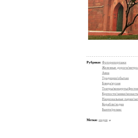
Рубрики:
Фоторепортажи
Железные дороги/метро
Авиа
Традиции/обычаи
Блюда/кухня
Театры/концерты/фести
Крепости/замки/монаст
Национальные парки/за
Корабли/лодки
Бьюти/релакс
Метки:
индия