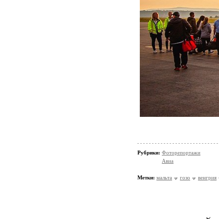
Рубрики:
Фоторепортажи
Авиа
Метки:
мальта
гозо
венгрия