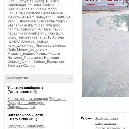
Elen_i_rebyata
Evgenij_Ruskich
Handbalancing
Heler
JBekkie
JulyFlower
Kelen
Khan-Dragon
Lapus_ka
Libertador
Lussit
Mela-ni
Melody-143
Nam
Natalya4455
Nattaliya
Pani_Ostrowska
Roksy
Taikhe
Yogini-
Sashenka
erlika
fro
gedichte
gost
harimau
karlsonchik67
lozanna777
nepaprika
nnadink
starry_fairy
teyty
vasily_sergeev
vesna_2010
Аргона
Граф-С
Золотое_кольцо
Катя_Дизайнер_Иванова
Лаконика
ЛеДо
Мелом_по_стеклу
Мудрый_Бодрис
Мышка-Машка
Наталия_Прошунина
Норманн
Сергей_Щипин
София_Выговская-
Блехман
Юксаре
Сообщества
-
Участник сообществ
(Всего в списке: 4)
Кошки_разных_народов
Пни_мира
Городские_взломщики
Пойдем_поедим
Читатель сообществ
Рубрики:
Фоторепортажи
(Всего в списке: 1)
Пещеры/шахты
Городские_взломщики
Автобусы/автомобили