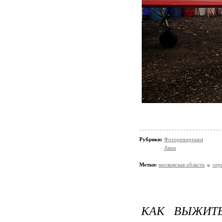
Рубрики:
Фоторепортажи
Авиа
Метки:
московская область
сер
КАК ВЫЖИТ