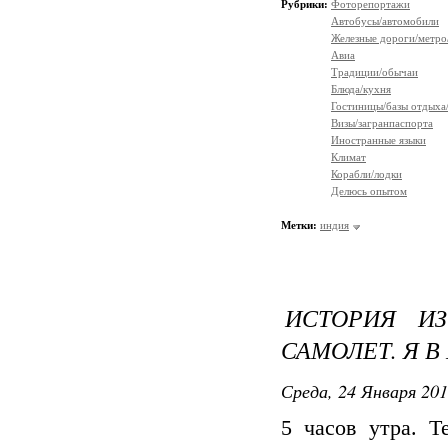
Рубрики:
Фоторепортажи
Автобусы/автомобили
Железные дороги/метро
Авиа
Традиции/обычаи
Блюда/кухня
Гостиницы/базы отдыха
Визы/загранпаспорта
Иностранные языки
Климат
Корабли/лодки
Делюсь опытом
Метки:
индия
ИСТОРИЯ И
САМОЛЕТ. Я В
Среда, 24 Января 201
5 часов утра. 