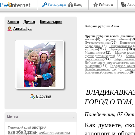
Регистрация
Вход
Рейтинги
Авос
Записи
Друзья
Комментарии
Выбрана рубрика
Авиа
.
Annataliya
Другие рубрики в этом дневнике
техника
(8),
Традиции/обычаи
(5
Путешественники
(26),
Приветств
подводные
(15),
Пещеры/шахты
(4
зоопарки
(217),
Народности
(103
Медицинское
(42),
Мастер-клас
путеводители/карты
(138),
Клима
голосования
(214),
Заброшенные
Действующие прозводства/предп
санатории
(154),
Городское орие
Визы/загранпаспорта
(55),
Велос
фантастика/астрономия/космос
(64
ВЛАДИКАВКА
В друзья
ГОРОД О ТОМ,
Понедельник, 07 Окт
Метки
-
Как думаете, ско
австрия
Пермский край
азербайджан
аэропорт и обрат
албания
аргентина