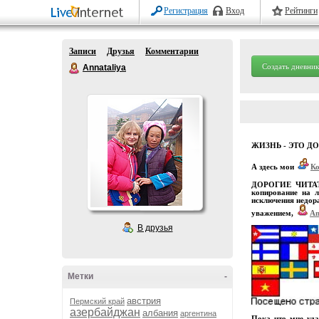
Регистрация
Вход
Рейтинги
Записи
Друзья
Комментарии
Создать дневник
Annataliya
ЖИЗНЬ - ЭТО Д
А здесь мои
К
ДОРОГИЕ ЧИТАТЕЛ
копирование на л
исключения недора
уважением,
An
В друзья
Метки
-
австрия
Пермский край
азербайджан
албания
аргентина
Пока что мне уда