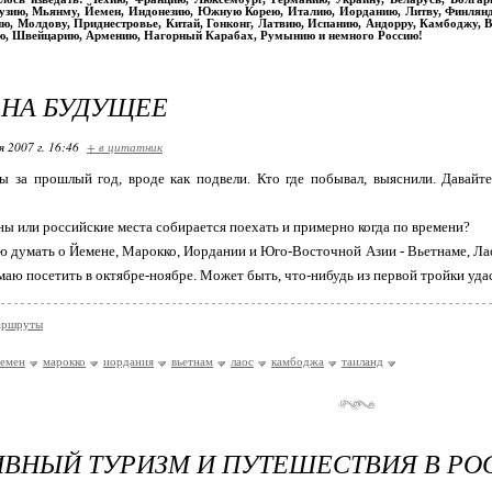
рузию, Мьянму, Йемен, Индонезию, Южную Корею, Италию, Иорданию, Литву, Финлян
ю, Молдову, Приднестровье, Китай, Гонконг, Латвию, Испанию, Андорру, Камбоджу, Вь
ю, Швейцарию, Армению, Нагорный Карабах, Румынию и немного Россию!
 НА БУДУЩЕЕ
я 2007 г. 16:46
+ в цитатник
ы за прошлый год, вроде как подвели. Кто где побывал, выяснили. Давайте
аны или российские места собирается поехать и примерно когда по времени?
ю думать о Йемене, Марокко, Иордании и Юго-Восточной Азии - Вьетнаме, Ла
маю посетить в октябре-ноябре. Может быть, что-нибудь из первой тройки уда
аршруты
емен
марокко
иордания
вьетнам
лаос
камбоджа
таиланд
ВНЫЙ ТУРИЗМ И ПУТЕШЕСТВИЯ В РОСС