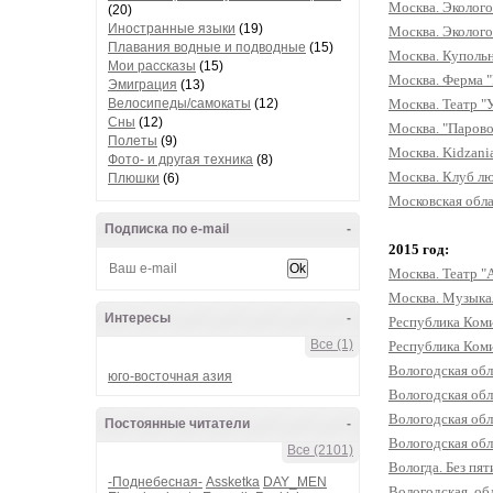
Москва. Эколого
(20)
Иностранные языки
(19)
Москва. Эколог
Плавания водные и подводные
(15)
Москва. Купольн
Мои рассказы
(15)
Москва. Ферма "
Эмиграция
(13)
Москва. Театр "
Велосипеды/самокаты
(12)
Сны
(12)
Москва. "Парово
Полеты
(9)
Москва. Kidzani
Фото- и другая техника
(8)
Москва. Клуб лю
Плюшки
(6)
Московская обла
Подписка по e-mail
-
2015 год:
Москва. Театр "А
Москва. Музыкал
Интересы
-
Республика Ком
Все (1)
Республика Коми
Вологодская обл
юго-восточная азия
Вологодская обл
Вологодская обл
Постоянные читатели
-
Вологодская о
Все (2101)
Вологда. Без пя
-Поднебесная-
Assketka
DAY_MEN
Вологодская об