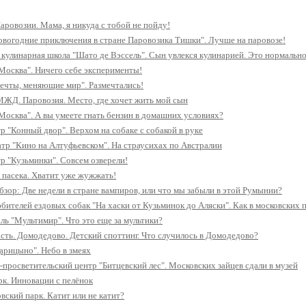
аровозии. Мама, я никуда с тобой не пойду!
овогодние приключения в стране Паровозика Тишки". Лучше на паровозе!
 кулинарная школа "Шато де Вэссель". Сын увлекся кулинарией. Это нормальн
Москва". Ничего себе эксперименты!
ечты, меняющие мир". Размечтались!
ЖД. Паровозия. Место, где хочет жить мой сын
Москва". А вы умеете гнать бензин в домашних условиях?
р "Конный двор". Верхом на собаке с собакой в руке
тр "Кино на Алтуфьевском". На страусихах по Австралии
р "Кузьминки". Совсем озверели!
 пасека. Хватит уже жужжать!
зор: Две недели в стране вампиров, или что мы забыли в этой Румынии?
бителей ездовых собак "На хаски от Кузьминок до Аляски". Как в московских п
ль "Мультимир". Что это еще за мультики?
сть. Домодедово. Детский споттинг. Что случилось в Домодедово?
арицыно". Небо в змеях
-просветительский центр "Битцевский лес". Московских зайцев сдали в музей
к. Инновации с пелёнок
вский парк. Катит или не катит?