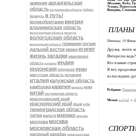
архангельская
армения
Абхазию, Кубу, Г
Уганду, Португали
область
астраханская область
байкал
Венгрию, Словени
в путь!
беларусь
венгрия
великобритания
ПЛАНЫ
владимирская область
волгоградская область
вологда
вологодская область
Пятница, 19 Январ
германия
грузия
воронежская область
египет
дальний восток
евреи
Друзья, итоги м
жизнь
загадки
Интересно ведь?
ивановская
индия
Кто в какие стр
область
израиль
индонезия
иран
Я вот, продолжа
иордания
испания
иркутская область
из последних ду
италия
калужская область
карелия
камбоджа
кижи
карпаты
Рубрики:
Планы/м
китай
костромская область
краснодарский край
Метки:
в путь!
й
красноярский край
крым
куба
ленинградская область
литва
марокко
мальта
мексика
москва
молдова
СПОРТИ
московская область
нагорный карабах
нижегородская