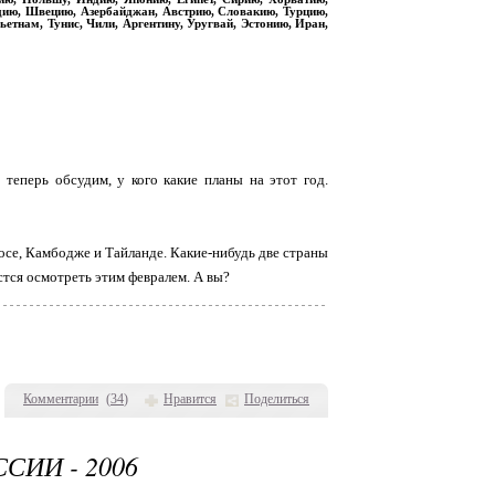
дию, Швецию, Азербайджан, Австрию, Словакию, Турцию,
етнам, Тунис, Чили, Аргентину, Уругвай, Эстонию, Иран,
 теперь обсудим, у кого какие планы на этот год.
осе, Камбодже и Тайланде. Какие-нибудь две страны
стся осмотреть этим февралем. А вы?
Комментарии
(
34
)
Нравится
Поделиться
ИИ - 2006