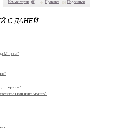
Комментарии
(
8
)
Нравится
Поделиться
Й С ДАНЕЙ
да Мороза"
ьно?
день круиза!
повеситься или жить можно?
ло...