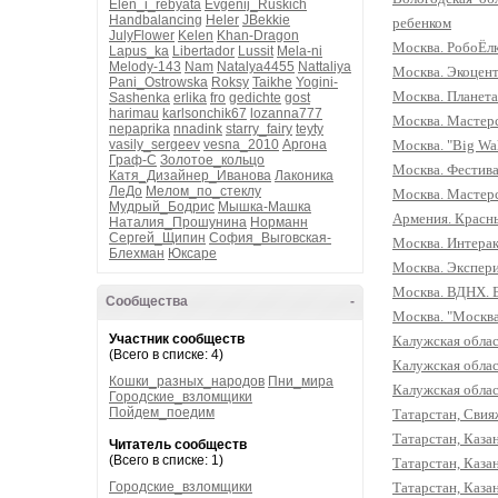
Elen_i_rebyata
Evgenij_Ruskich
Handbalancing
Heler
JBekkie
ребенком
JulyFlower
Kelen
Khan-Dragon
Москва. РобоЁлк
Lapus_ka
Libertador
Lussit
Mela-ni
Melody-143
Nam
Natalya4455
Nattaliya
Москва. Экоцент
Pani_Ostrowska
Roksy
Taikhe
Yogini-
Москва. Планета
Sashenka
erlika
fro
gedichte
gost
harimau
karlsonchik67
lozanna777
Москва. Мастерс
nepaprika
nnadink
starry_fairy
teyty
Москва. "Big Wal
vasily_sergeev
vesna_2010
Аргона
Граф-С
Золотое_кольцо
Москва. Фестива
Катя_Дизайнер_Иванова
Лаконика
ЛеДо
Мелом_по_стеклу
Москва. Мастерс
Мудрый_Бодрис
Мышка-Машка
Армения. Красн
Наталия_Прошунина
Норманн
Сергей_Щипин
София_Выговская-
Москва. Интера
Блехман
Юксаре
Москва. Экспер
Москва. ВДНХ. Вы
Сообщества
-
Москва. "Москва
Участник сообществ
Калужская облас
(Всего в списке: 4)
Калужская облас
Кошки_разных_народов
Пни_мира
Калужская облас
Городские_взломщики
Пойдем_поедим
Татарстан, Свия
Татарстан, Каза
Читатель сообществ
(Всего в списке: 1)
Татарстан, Каза
Татарстан, Каза
Городские_взломщики