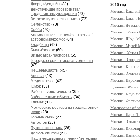
Дворцы/усадьбы
(81)
2016 год:
Действующие прозводства/
Москва. Ёлка в П
предприятия/учреждения
(73)
Москва. Ёлка "Н
Встречи путешественников
(73)
Семейство
(70)
Москва. Детская
Хобби
(70)
Москва. "Умная 
Аномальные явления/фантастика/
Москва. Шоу "М
астрономия/космос
(64)
Кладбища
(62)
Москва. Музей М
Бьюти/релакс
(60)
Москва. "Умная 
Визы/загранпаспорта
(55)
Москва. Экоцент
Городское ориентирование/квесты
(47)
Москва. Кинотеа
Пещеры/шахты
(45)
Москва. Экоцент
Анонсы
(43)
Москва. Царская
Медицинское
(42)
Юмор
(38)
Румыния. Фотооб
Рабоче-туристическое
(35)
Москва. Клуб лю
Заброшенные объекты
(34)
Москва. Фестива
Климат
(31)
Московская обла
Московские рестораны традиционной
кухни
(28)
Москва. Парк "Ц
Горные лыжи
(27)
Москва. Эколого
Автостоп
(26)
Путешественники
(26)
Москва. Иннопар
Делюсь опытом
(21)
Москва. Измайло
Наши лекции/выступления/интервью