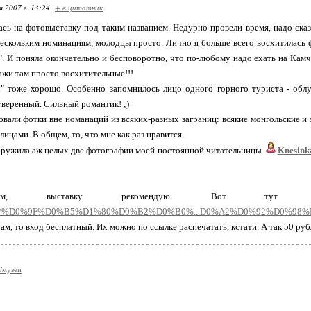
я 2007 г. 13:24
+ в цитатник
сь на фотовыставку под таким названием. Недурно провели время, надо сказ
ескольким номинациям, молодцы просто. Лично я больше всего восхитилась
". И поняла окончательно и бесповоротно, что по-любому надо ехать на Камч
жи там просто восхитительные!!!
" тоже хорошо. Особенно запомнилось лицо одного горного туриста - облу
веренный. Сильный романтик! ;)
вали фотки вне номанаций из всяких-разных заграниц: всякие монгольские и
ицами. В общем, то, что мне как раз нравится.
аружила аж целых две фотографии моей постоянной читательницы
Knesink
м, выставку рекомендую. Вот тут 
urs.ru/%D0%9F%D0%B5%D1%80%D0%B2%D0%B0%...D0%A2%D0%92%D0%98
м, то вход бесплатный. Их можно по ссылке распечатать, кстати. А так 50 руб
/музеи