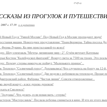
ССКАЗЫ ИЗ ПРОГУЛОК И ПУТЕШЕСТВИ
 2007 г. 17:19
+ в цитатник
й Новый Год в "Умной Москве". Под Новый Год в Москве пропадают люди!
осстания машин. Новогоднее представление "Трансформеры. Тайна посоха Де
. Ферма Лукино. Ко мне пристал какой-то козел!
дес. Шоу-спектакль "Мечты, меняющие мир - 2". О чём мечтает Катенька
рьи Костюк "Калейдоскоп фантазий". Вокруг света за 7500 на троих. Это реал
дес. Почему стервы никогда не поймут "Маленького принца"...
и. Теплоход "Солнечный город". Доплавались! Что случилось на борту на 12-й 
и. Теплоход "Солнечный город". Две недели с ребенком на теплоходе. Проще 
митровский район. Фабрика "Чистая линия". Совсем отмороженные...
о людей вокруг - и все дерево деревом!
 ехать в Смоленск?
Золушка". Что делать, если новая мать - стерва?
стеров "Мастерславль". Послала ребенка сниматься в кино. И что из этого выш