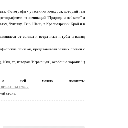
ать. Фотографы - участники конкурса, который там
 фотографиями из номинаций "Природа и пейзажи" и
атку, Чукотку, Тянь-Шань, в Красноярский Край и в
пившиеся от солнца и ветра глаза и губы и взгляд
 эфиопские пейзажи, представители разных племен с
a
. Юля, та, которая "Играющая", особенно хороша! :)
о ней можно почитать:
%D0%AF_%D0%92
лей стоит.