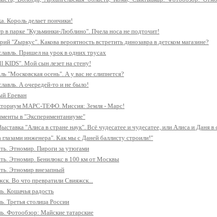
а. Король делает пончики!
р в парке "Кузьминки-Люблино". Пчела носа не подточит!
рий "Zыркус". Какова вероятность встретить динозавра в детском магазине?
лавль. Пришел на урок в одних трусах
l KIDS". Мой сын лезет на стену!
ль "Московская осень". А у вас не слипнется?
лавль. А очередей-то и не было!
ый Ереван
кториум МАРС-ТЕФО. Миссия: Земля - Марс!
именты в "Экспериментаниуме"
ставка "Алиса в стране наук". Всё чудесатее и чудесатее, или Алиса и Даня в 
 глазами инженера". Как мы с Даней баллисту строили!"
ть. Этномир. Пироги за утюгами
ть. Этномир. Бенилюкс в 100 км от Москвы
ть. Этномир внезапный
жск. Во что превратили Свияжск...
нь. Кошачья радость
нь. Третья столица России
нь. Фотообзор: Майские татарские