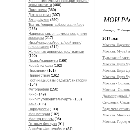
Крепости/замки/монастыри/ кремли/
храмы/мечети
(460)
Памятники
(360)
Детская тема
(307)
МОИ РА
Блюда/кухня
(250)
Театры/концерты/фестивали/шоу
(233)
Четверг, 18 Января
Национальные парки/заповедники/
зоопарки
(217)
2017 год:
Игры/конкурсы/тесты/ рейтинги/
Москва. Научны
голосования
(214)
Москва. Музей в
Железные дороги/метро/трамваи
(190)
Тульская область
Планы/маршруты
(166)
Москва. Цирк Чу
Корабли/лодки
(162)
Москва. Цирк Да
Праздники
(161)
Приветствия
(161)
Москва. Цирк Чу
Гостиницы/базы отдыха/санатории
Москва - Соловк
(154)
Москва - Соловк
Фотографии
(150)
Кино
(149)
Долгопрудный. Д
Книги/путеводители/карты
(138)
Смоленск. Скольк
Авиа
(106)
Ради чего стоит
Народности
(103)
Мои истории
(102)
Москва. Мюзикл "
Мастер-классы
(96)
Москва. Город ма
Готовим без лука
(91)
Автобусы/автомобили
(84)