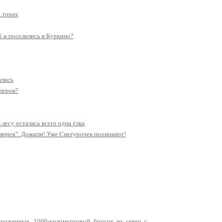
 горах
 и поселились в Куркино?
ились
клеров?
 лесу осталась всего одна ёлка
олючек". Дожили! Уже Снегурочек похищают!
ороженные. 1000-километровый бросок на север с