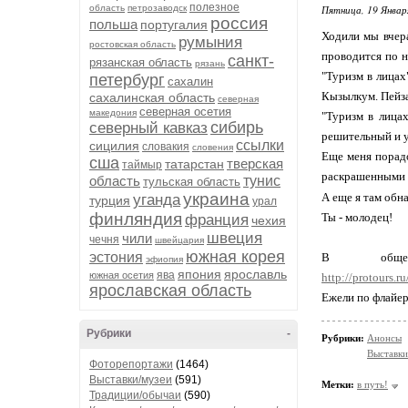
полезное
Пятница, 19 Январ
область
петрозаводск
россия
польша
португалия
Ходили мы вчера
румыния
ростовская область
проводится по н
санкт-
рязанская область
рязань
"Туризм в лицах
петербург
сахалин
Кызылкум. Пейза
сахалинская область
северная
северная осетия
македония
"Туризм в лицах
сибирь
северный кавказ
решительный и у
ссылки
сицилия
словакия
словения
Еще меня порадо
сша
тверская
татарстан
таймыр
раскрашенными л
область
тунис
тульская область
украина
А еще я там обн
уганда
турция
урал
финляндия
Ты - молодец!
франция
чехия
швеция
чили
чечня
швейцария
южная корея
эстония
В обще
эфиопия
япония
ярославль
ява
южная осетия
http://proto
ярославская область
Ежели по флайера
Рубрики
-
Рубрики:
Анонсы
Выставки
Фоторепортажи
(1464)
Выставки/музеи
(591)
Метки:
в путь!
Традиции/обычаи
(590)