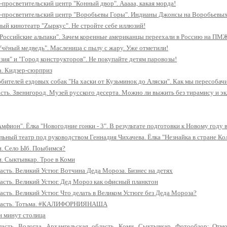
-просветительский центр "Конный двор". Ааааа, какая морда!
о-просветительский центр "Воробьевы Горы". Индианы Джонсы на Воробьевых
ый кинотеатр "Zыркус". Не стройте себе иллюзий!
Российские альпаки". Зачем коренные американцы переехали в Россию на ПМЖ
Учёный медведь". Масленица с пылу с жару. Уже отметили!
зия" и "Город конструкторов". Не покупайте детям паровозы!
a. Кидзер-сюрприз
бителей ездовых собак "На хаски от Кузьминок до Аляски". Как мы пересобач
сть. Звенигород. Музей русского десерта. Можно ли выжить без тирамису и э
мфион". Ёлка "Новогодние гонки - 3". В результате подготовки к Новому году в
ьный театр под руководством Геннадия Чихачева. Ёлка "Незнайка в стране К
и. Село Ыб. Поыбимся?
. Сыктывкар. Трое в Коми
асть. Великий Устюг. Вотчина Деда Мороза. Бизнес на детях
асть. Великий Устюг. Дед Мороз как офисный планктон
асть. Великий Устюг. Что делать в Великом Устюге без Деда Мороза?
бласть. Тотьма. #КАЛИФОРНИЯНАША
ти минут столица
ласть, Вологда, Архангельская область, Коми, Сыктывкар. Фотообзор: Отм