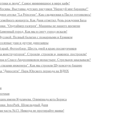
отики и люди". Самое мимимишное в мире кафе!
осквы. Выставка детских рисунков "Нарисуй мне барашка!"
ое ателье "La Princesse". Как сладкоежки к Пасхе готовились!
семейного концерта. Как Даня отметил День рождения Баха
ики. "Олдтаймер-галерея". Машины не нашего времени
Каменный город. Как мы в снегу город искали!
Чусовой. Полный балаган с пожарными и Ермаком
 соленые уши и другие динозавры
 край. Фотообзор: Шесть дней в краю посикунчиков
а конструкторов". Строили, строили и, наконец, построили!
ца в Спасо-Андрониковом монастыре. Стрельцов заказывали?
а глазами инженера". Как мы строили Шуховскую башню
ка "Диносити". Парк Юрского периода на ВДНХ
я
рочная
ошек имени Куклачева. Олимпиада кота Бориса
ики. InnoPark. Шоколадный Даня
я часть №15. Никогда не протирайте маяки!