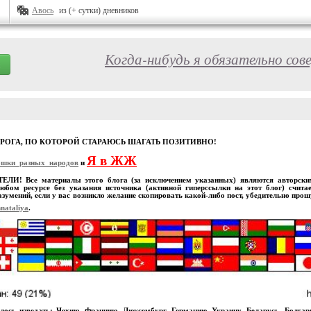
Авось
из (+ сутки) дневников
Когда-нибудь я обязательно сов
ОРОГА, ПО КОТОРОЙ СТАРАЮСЬ ШАГАТЬ ПОЗИТИВНО!
Я в ЖЖ
ошки_разных_народов
и
И! Все материалы этого блога (за исключением указанных) являются авторскими
юбом ресурсе без указания источника (активной гиперссылки на этот блог) счита
зумений, если у вас возникло желание скопировать какой-либо пост, убедительно про
nataliya
.
лось изведать: Чехию, Францию, Люксембург, Германию, Украину, Беларусь, Болга