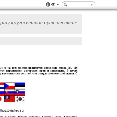
ершу кругосветное путешествие!
 и на них распространяются авторские права (с). Их
ется нарушением авторских прав и запрещено. В целях
шу вас связаться со мной с помощью личного сообщения. С
рию, Польшу, Индию, Японию, Египет, Сирию, Хорватию,