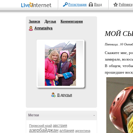
Регистрация
Вход
Рейтинги
Записи
Друзья
Комментарии
Annataliya
МОЙ СЫ
Пятница, 30 Октяб
Скажите мне, ро
замирало, волос
В общем, чтобы 
прошедшее воск
В друзья
Метки
-
австрия
Пермский край
азербайджан
албания
аргентина