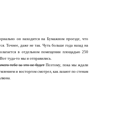
ториально он находится на Бумажном проезде, что
я. Точнее, даже не так. Чуть больше года назад на
сполагается в отдельном помещении площадью 250
 Вот туда-то мы и отправились.
ичего тебе за это не будет
Поэтому, пока мы ждали
зумлением и восторгом смотрел, как лазают по стенам
алкона.