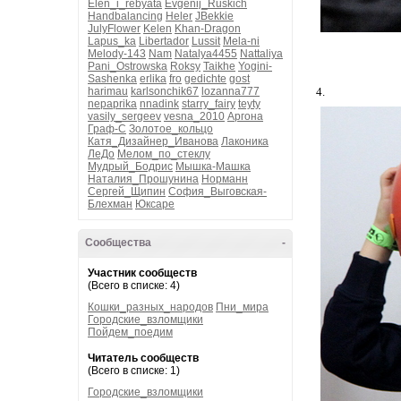
Elen_i_rebyata
Evgenij_Ruskich
Handbalancing
Heler
JBekkie
JulyFlower
Kelen
Khan-Dragon
Lapus_ka
Libertador
Lussit
Mela-ni
Melody-143
Nam
Natalya4455
Nattaliya
Pani_Ostrowska
Roksy
Taikhe
Yogini-
Sashenka
erlika
fro
gedichte
gost
harimau
karlsonchik67
lozanna777
4.
nepaprika
nnadink
starry_fairy
teyty
vasily_sergeev
vesna_2010
Аргона
Граф-С
Золотое_кольцо
Катя_Дизайнер_Иванова
Лаконика
ЛеДо
Мелом_по_стеклу
Мудрый_Бодрис
Мышка-Машка
Наталия_Прошунина
Норманн
Сергей_Щипин
София_Выговская-
Блехман
Юксаре
Сообщества
-
Участник сообществ
(Всего в списке: 4)
Кошки_разных_народов
Пни_мира
Городские_взломщики
Пойдем_поедим
Читатель сообществ
(Всего в списке: 1)
Городские_взломщики