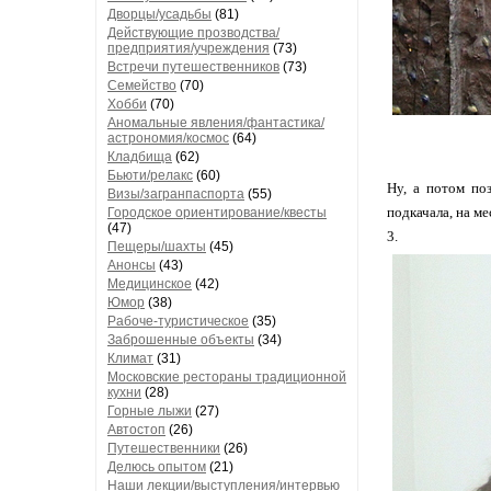
Дворцы/усадьбы
(81)
Действующие прозводства/
предприятия/учреждения
(73)
Встречи путешественников
(73)
Семейство
(70)
Хобби
(70)
Аномальные явления/фантастика/
астрономия/космос
(64)
Кладбища
(62)
Бьюти/релакс
(60)
Ну, а потом поз
Визы/загранпаспорта
(55)
подкачала, на ме
Городское ориентирование/квесты
(47)
3.
Пещеры/шахты
(45)
Анонсы
(43)
Медицинское
(42)
Юмор
(38)
Рабоче-туристическое
(35)
Заброшенные объекты
(34)
Климат
(31)
Московские рестораны традиционной
кухни
(28)
Горные лыжи
(27)
Автостоп
(26)
Путешественники
(26)
Делюсь опытом
(21)
Наши лекции/выступления/интервью