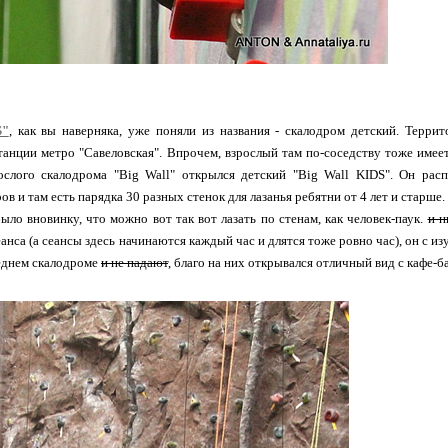
S"
, как вы наверняка, уже поняли из названия - скалодром детский. Терри
танции метро "Савеловская". Впрочем, взрослый там по-соседству тоже имеетс
ослого скалодрома "Big Wall" открылся детский "Big Wall KIDS". Он ра
в и там есть парядка 30 разных стенок для лазанья ребятни от 4 лет и старше.
ыло вновинку, что можно вот так вот лазать по стенам, как человек-паук.
и н
анса (а сеансы здесь начинаются каждый час и длятся тоже ровно час), он с и
еднем скалодроме
и не падают
, благо на них открывался отличный вид с кафе-б