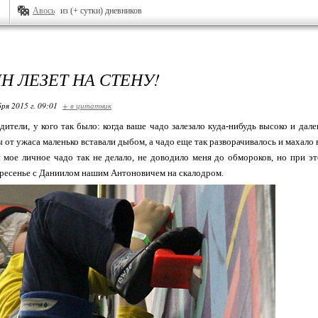
Авось
из (+ сутки) дневников
Н ЛЕЗЕТ НА СТЕНУ!
ря 2015 г. 09:01
+ в цитатник
дители, у кого так было: когда ваше чадо залезало куда-нибудь высоко и дал
ы от ужаса маленько вставали дыбом, а чадо еще так разворачивалось и махало 
мое личное чадо так не делало, не доводило меня до обмороков, но при э
ресенье с Даниилом нашим Антоновичем на скалодром.