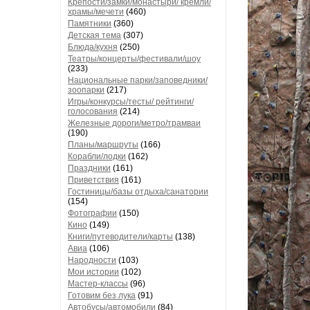
Крепости/замки/монастыри/ кремли/
храмы/мечети
(460)
Памятники
(360)
Детская тема
(307)
Блюда/кухня
(250)
Театры/концерты/фестивали/шоу
(233)
Национальные парки/заповедники/
зоопарки
(217)
Игры/конкурсы/тесты/ рейтинги/
голосования
(214)
Железные дороги/метро/трамваи
(190)
Планы/маршруты
(166)
Корабли/лодки
(162)
Праздники
(161)
Приветствия
(161)
Гостиницы/базы отдыха/санатории
(154)
Фотографии
(150)
Кино
(149)
Книги/путеводители/карты
(138)
Авиа
(106)
Народности
(103)
Мои истории
(102)
Мастер-классы
(96)
Готовим без лука
(91)
Автобусы/автомобили
(84)