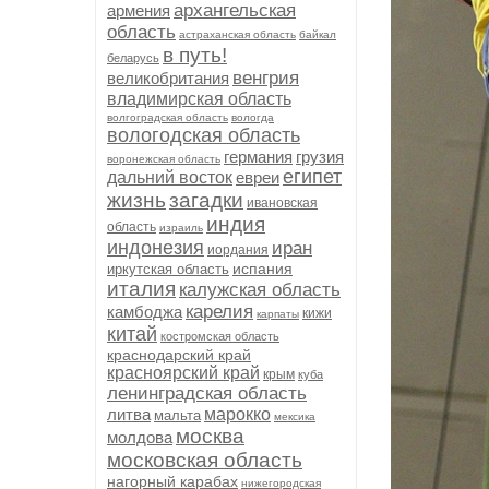
архангельская
армения
область
астраханская область
байкал
в путь!
беларусь
венгрия
великобритания
владимирская область
волгоградская область
вологда
вологодская область
германия
грузия
воронежская область
египет
дальний восток
евреи
жизнь
загадки
ивановская
индия
область
израиль
индонезия
иран
иордания
испания
иркутская область
италия
калужская область
карелия
камбоджа
кижи
карпаты
китай
костромская область
краснодарский край
красноярский край
крым
куба
ленинградская область
литва
марокко
мальта
мексика
москва
молдова
московская область
нагорный карабах
нижегородская