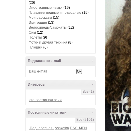
(20)
Иностранные языки
(19)
Плавания водные и подводные
(15)
Мои рассказы
(15)
Эмиграция
(13)
Велосипеды/самокаты
(12)
Сны
(12)
Полеты
(9)
Фото- и другая техника
(8)
Плюшки
(6)
Подписка по e-mail
-
Интересы
-
Все (1)
юго-восточная азия
Постоянные читатели
-
Все (2101)
-Поднебесная-
Assketka
DAY_MEN