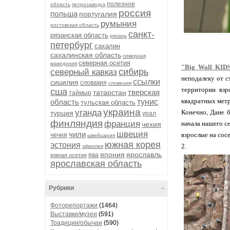
полезное
область
петрозаводск
россия
польша
португалия
румыния
ростовская область
санкт-
рязанская область
рязань
петербург
сахалин
сахалинская область
северная
северная осетия
македония
"Big Wall KID
сибирь
северный кавказ
неподалеку от с
ссылки
сицилия
словакия
словения
территории взр
сша
тверская
татарстан
таймыр
квадратных метро
область
тунис
тульская область
украина
уганда
Конечно, Дане б
турция
урал
финляндия
франция
начала нашего се
чехия
швеция
чили
взрослые на сос
чечня
швейцария
южная корея
эстония
2.
эфиопия
япония
ярославль
ява
южная осетия
ярославская область
Рубрики
-
Фоторепортажи
(1464)
Выставки/музеи
(591)
Традиции/обычаи
(590)