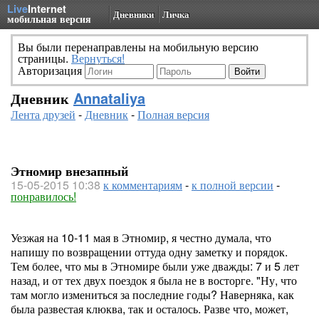
Live
Internet
Дневники
Личка
мобильная версия
Вы были перенаправлены на мобильную версию
страницы.
Вернуться!
Авторизация
Дневник
Annataliya
Лента друзей
-
Дневник
-
Полная версия
Этномир внезапный
15-05-2015 10:38
к комментариям
-
к полной версии
-
понравилось!
Уезжая на 10-11 мая в Этномир, я честно думала, что
напишу по возвращении оттуда одну заметку и порядок.
Тем более, что мы в Этномире были уже дважды: 7 и 5 лет
назад, и от тех двух поездок я была не в восторге. "Ну, что
там могло измениться за последние годы? Наверняка, как
была развестая клюква, так и осталось. Разве что, может,