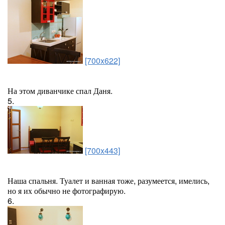
[700x622]
На этом диванчике спал Даня.
5.
[700x443]
Наша спальня. Туалет и ванная тоже, разумеется, имелись,
но я их обычно не фотографирую.
6.