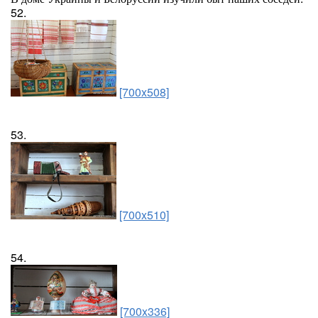
52.
[700x508]
53.
[700x510]
54.
[700x336]