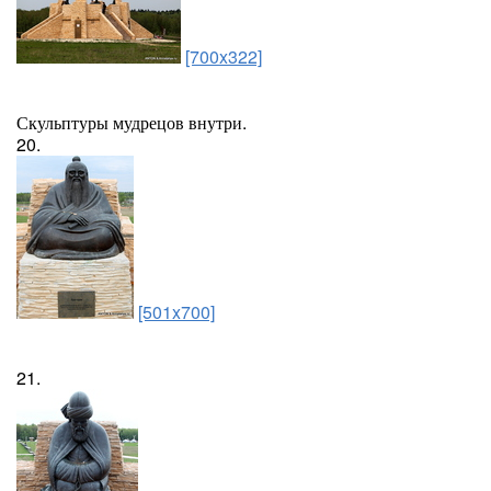
[700x322]
Скульптуры мудрецов внутри.
20.
[501x700]
21.