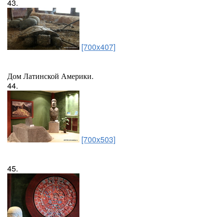
43.
[700x407]
Дом Латинской Америки.
44.
[700x503]
45.