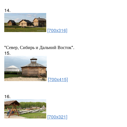
14.
[700x316]
"Север, Сибирь и Дальний Восток".
15.
[700x415]
16.
[700x321]