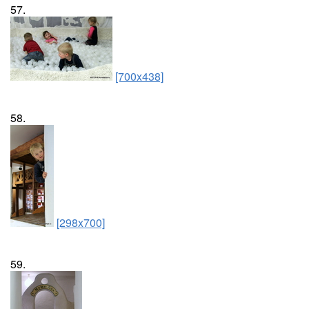
57.
[700x438]
58.
[298x700]
59.