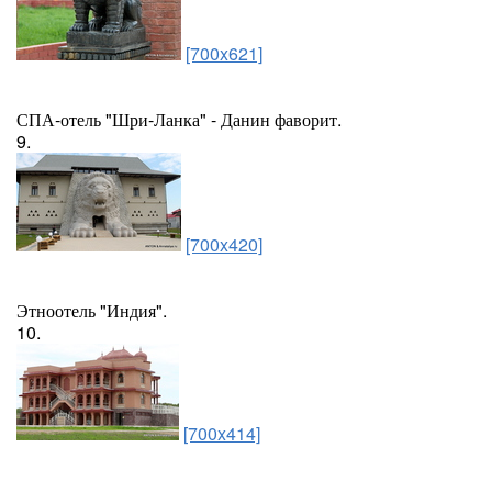
[700x621]
СПА-отель "Шри-Ланка" - Данин фаворит.
9.
[700x420]
Этноотель "Индия".
10.
[700x414]