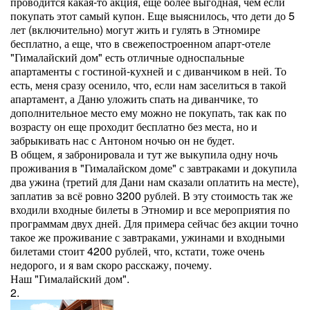
проводится какая-то акция, еще более выгодная, чем если
покупать этот самый купон. Еще выяснилось, что дети до 5
лет (включительно) могут жить и гулять в Этномире
бесплатно, а еще, что в свежепостроенном апарт-отеле
"Гималайский дом" есть отличные односпальные
апартаменты с гостиной-кухней и с диванчиком в ней. То
есть, меня сразу осенило, что, если нам заселиться в такой
апартамент, а Даню уложить спать на диванчике, то
дополнительное место ему можно не покупать, так как по
возрасту он еще проходит бесплатно без места, но и
забрыкивать нас с Антоном ночью он не будет.
В общем, я забронировала и тут же выкупила одну ночь
проживания в "Гималайском доме" с завтраками и докупила
два ужина (третий для Дани нам сказали оплатить на месте),
заплатив за всё ровно 3200 рублей. В эту стоимость так же
входили входные билеты в Этномир и все мероприятия по
программам двух дней. Для примера сейчас без акции точно
такое же проживание с завтраками, ужинами и входными
билетами стоит 4200 рублей, что, кстати, тоже очень
недорого, и я вам скоро расскажу, почему.
Наш "Гималайский дом".
2.