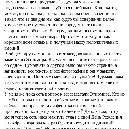
построили еще пару домов!" - думала я и даже не
подозревала, насколько глубоко я ошибалась. Клюква-то,
может, она и клюква, но клюква стала очень качественная!
Такая, что за два дня мы как будто бы совершили целое
кругосветное путешествия по городам и странам,
традициям и обычаям, блюдам, танцам, песням народов
всего нашего земного шара. При этом отдохнули, как в
хорошем доме отдыха, и получили массу положительных
эмоций.
В общем, друзья мои, для вас я загодовила аж целых шесть
заметок из Этномира. Вы уж меня извините, но рассказать
об одном и умолчать о другом было бы как-то странно, а
запихивать все тексты и все фотографии в одну заметку -
очень длинно. Поэтому смотрите и слушайте! Я думаю, вам
это место тоже должно понравится, и если вы там еще не
были, то обязательно побываете.
У меня же пока есть вопрос к завсегдатаям Этномира. Кто из
вас бывал там не просто в обычные выходные дни, как мы
сейчас, а на праздниках и фестивалях с вечерней
программой, которая у них с банкетом? Дело в том, что у
меня теперь есть идея махнуть туда на свой День Рождения
в ноябре, когда там как раз будет проходить индийский
праздник "Дивали". Но программа стоит весьма дорого (на