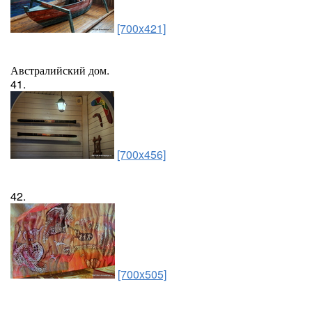
[700x421]
Австралийский дом.
41.
[700x456]
42.
[700x505]