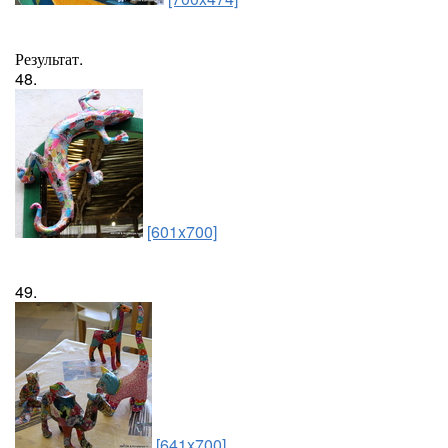
Результат.
48.
[601x700]
49.
[641x700]