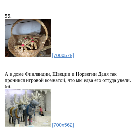
55.
[700x578]
А в доме Финляндии, Швеции и Норвегии Даня так
проникся игровой комнатой, что мы едва его оттуда увели.
56.
[700x562]