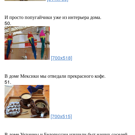
И просто попугайчики уже из интерьера дома.
50.
[700x518]
В доме Мексики мы отведали прекрасного кофе.
51.
[700x515]
В доме Украины и Белоруссии изучили быт наших соседей.