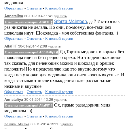
медовика.
Обратиться
-
Ответить
-
К полной версии
30-01-2014-11:41
удалить
Annataliya
Sforza McIntosh
, да? Их-то я как
Ответ на комментарий AllaFIT
#
раз никогда не делала. Но они, по-моему, все-таки без
шоколада идут. Шоколадка - моя собственная фантазия. :)
Обратиться
-
Ответить
-
К полной версии
30-01-2014-12:08
удалить
AllaFIT
Да,Тортик медовик в коржах без
Ответ на комментарий Annataliya
#
шоколада идет и без грецкого ореха. Но это дело наживное
так сказать, для печенюшек можно и шоколад и орешек
положить! Но я представляю как это вкусно,потому что
когда пеку коржи для медовика, они очень очень вкусные. И
когда застывают после охлаждения тоже рассыпчатые
нежные и вкусные
Обратиться
-
Ответить
-
К полной версии
30-01-2014-12:26
удалить
Annataliya
Ох, прямо раззадорили меня
Ответ на комментарий AllaFIT
#
медовиком. :))
Обратиться
-
Ответить
-
К полной версии
30-01-2014-15:50
удалить
Кошка_Милка