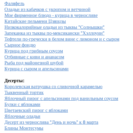
Фаляфель
Оладьи из кабачков с укропом и ветчиной
Мое фирменное блюдо - курица в черносливе
Китайские пельмени Цзяоцзы
Низкокалорийные оладьи из тыквы "Солнышки"
Запеканка из тыквы по-мексикански "Хэллоуин"
Тефтели по-гречески в белом вине с лимоном и с сыром
Сырное фондю
Курица под грибным соусом
Отбивные с киви и ананасом
Рыба под майонезной шубой
Курица с сыром и апельсинами
Десерты:
Королевская ватрушка со сливочной карамелью
Тыквенный тортик
Яблочный пирог с апельсинами под ванильным соусом
Булки с яблоками
Цветаевский пирог с яблоками
Яблочные оладьи
Десерт из чернослива "День и ночь" к 8 марта
Блины Монтесумы