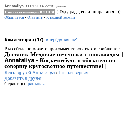
30-01-2014-22:18
удалить
Annataliya
:) буду рада, если понравятся. :))
Ответ на комментарий KZOTR
#
Обратиться
-
Ответить
-
К полной версии
Комментарии (47):
вперёд»
вверх^
Вы сейчас не можете прокомментировать это сообщение.
Дневник Медовые печеньки с шоколадом |
Annataliya - Когда-нибудь я обязательно
совершу кругосветное путешествие! |
Лента друзей Annataliya
/
Полная версия
Добавить в друзья
Страницы:
раньше»