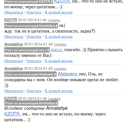
KZOTR
, хм... что-то оно не встало,
Ответ на комментарий KZOTR
#
по-моему, через цитатник... :(
Обратиться
-
Ответить
-
К полной версии
30-01-2014-21:42
удалить
KZOTR
ок)
Ответ на комментарий Annataliya
#
жду. ток не в цитатник, а скопипасти, ладна?)
Обратиться
-
Ответить
-
К полной версии
30-01-2014-21:43
удалить
Annataliya
ниссе
, спасибо. :)) Приятно слышать
Ответ на комментарий ниссе
#
похвалу именно от Вас)
Обратиться
-
Ответить
-
К полной версии
30-01-2014-21:43
удалить
Annataliya
Afatarwm
, нее, Оль, не
Ответ на комментарий Afatarwm
#
солидарны вы с ним. Он вообще никакие орехи не любит.
:))
Обратиться
-
Ответить
-
К полной версии
30-01-2014-21:44
удалить
KZOTR
Ответ на комментарий Annataliya
#
Исходное сообщение Annataliya
KZOTR
, хм... что-то оно не встало, по-моему, через
цитатник... :(