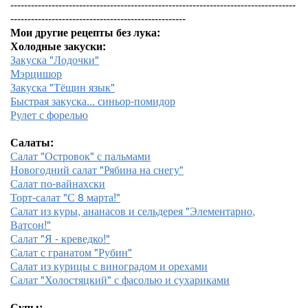
-----------------------------------------------------------------------------------
---------------------------------------------------
Мои другие рецепты без лука:
Холодные закуски:
Закуска "Лодочки"
Мэрцишор
Закуска "Тёщин язык"
Быстрая закуска... синьор-помидор
Рулет с форелью
Салаты:
Салат "Островок" с пальмами
Новогодний салат "Рябина на снегу"
Салат по-вайнахски
Торт-салат "С 8 марта!"
Салат из куры, ананасов и сельдерея "Элементарно,
Ватсон!"
Салат "Я - креведко!"
Салат с гранатом "Рубин"
Салат из курицы с виноградом и орехами
Салат "Холостяцкий" с фасолью и сухариками
Супы: