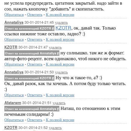
не успела предупредить. цитатник закрытый. надо зайти в
соо, нажать кнопочку *добавить* и скопипастить.
Обратиться
-
Ответить
-
К полной версии
30-01-2014-21:45
удалить
Annataliya
KZOTR
, ок, давай так. Только
Ответ на комментарий KZOTR
#
ссылки нижние тоже оставлю, ладно? :)
Обратиться
-
Ответить
-
К полной версии
30-01-2014-21:47
удалить
KZOTR
ну солнышко. там же ж формат:
Ответ на комментарий Annataliya
#
автор-фото-рецепт. всем одинаково, чтоб никого не обидеть.
Обратиться
-
Ответить
-
К полной версии
30-01-2014-21:50
удалить
Annataliya
Ну что ж такое-то, а? :)
Ответ на комментарий KZOTR
#
Ок, давай разок, как ты хочешь. А потом буду только читать.
:)
Обратиться
-
Ответить
-
К полной версии
30-01-2014-21:51
удалить
Afatarwm
Наташ, по отношению к этим
Ответ на комментарий Annataliya
#
печенькам солидарны! :)
Обратиться
-
Ответить
-
К полной версии
30-01-2014-21:52
удалить
KZOTR