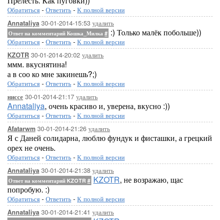
Прелесть. Как пуговки))
Обратиться
-
Ответить
-
К полной версии
30-01-2014-15:53
удалить
Annataliya
:) Только малёк побольше))
Ответ на комментарий Кошка_Милка
#
Обратиться
-
Ответить
-
К полной версии
30-01-2014-20:02
удалить
KZOTR
ммм. вкуснятина!
а в соо ко мне закинешь?;)
Обратиться
-
Ответить
-
К полной версии
30-01-2014-21:17
удалить
ниссе
Annataliya
, очень красиво и, уверена, вкусно :))
Обратиться
-
Ответить
-
К полной версии
30-01-2014-21:26
удалить
Afatarwm
Я с Даней солидарна, люблю фундук и фисташки, а грецкий
орех не очень.
Обратиться
-
Ответить
-
К полной версии
30-01-2014-21:38
удалить
Annataliya
KZOTR
, не возражаю, щас
Ответ на комментарий KZOTR
#
попробую. :)
Обратиться
-
Ответить
-
К полной версии
30-01-2014-21:41
удалить
Annataliya