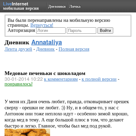
Live
Internet
Дневники
Личка
мобильная версия
Вы были перенаправлены на мобильную версию
страницы.
Вернуться!
Авторизация
Дневник
Annataliya
Лента друзей
-
Дневник
-
Полная версия
Медовые печеньки с шоколадом
30-01-2014 10:22
к комментариям
-
к полной версии
-
понравилось!
У меня их Даня очень любит, правда, отковыривает орешек
сверху - орешки не любит. :)) Ну, и в общем-то, у нас с
Антоном они тоже неплохо идут - особенно зимой хорошо,
когда мед в тему. А еще большой плюс в том, что делают
быстро и легко. Главное, чтобы был мед под рукой.