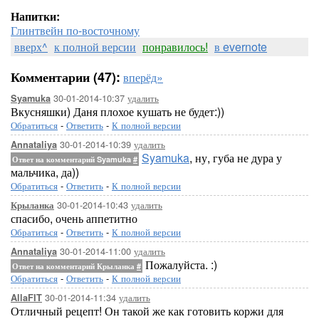
Напитки:
Глинтвейн по-восточному
вверх^
к полной версии
понравилось!
в evernote
Комментарии (47):
вперёд»
30-01-2014-10:37
удалить
Syamuka
Вкусняшки) Даня плохое кушать не будет:))
Обратиться
-
Ответить
-
К полной версии
30-01-2014-10:39
удалить
Annataliya
Syamuka
, ну, губа не дура у
Ответ на комментарий Syamuka
#
мальчика, да))
Обратиться
-
Ответить
-
К полной версии
30-01-2014-10:43
удалить
Крыланка
спасибо, очень аппетитно
Обратиться
-
Ответить
-
К полной версии
30-01-2014-11:00
удалить
Annataliya
Пожалуйста. :)
Ответ на комментарий Крыланка
#
Обратиться
-
Ответить
-
К полной версии
30-01-2014-11:34
удалить
AllaFIT
Отличный рецепт! Он такой же как готовить коржи для