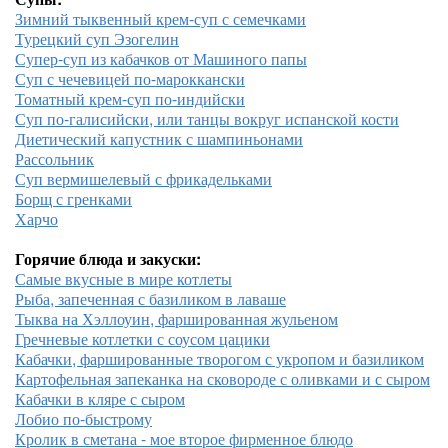
Зимний тыквенный крем-суп с семечками
Турецкий суп Эзогелин
Супер-суп из кабачков от Машиного папы
Суп с чечевицей по-мароккански
Томатный крем-суп по-индийски
Суп по-галисийски, или танцы вокруг испанской кости
Диетический капустник с шампиньонами
Рассольник
Суп вермишелевый с фрикадельками
Борщ с гренками
Харчо
Горячие блюда и закуски:
Самые вкусные в мире котлеты
Рыба, запеченная с базиликом в лаваше
Тыква на Хэллоуин, фаршированная жульеном
Гречневые котлетки с соусом цацики
Кабачки, фаршированные творогом с укропом и базиликом
Картофельная запеканка на сковороде с оливками и с сыром
Кабачки в кляре с сыром
Лобио по-быстрому
Кролик в сметана - мое второе фирменное блюдо