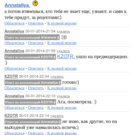
Annataliya
,
а потом втянешься, кто тебя не знает еще, узнают. и сами к
тебе придут, за рецептами:)
Обратиться
-
Ответить
-
К полной версии
30-01-2014-21:54
удалить
Annataliya
:)))
Ответ на комментарий Afatarwm
#
Обратиться
-
Ответить
-
К полной версии
30-01-2014-21:55
удалить
Annataliya
KZOTR
, ушло на предмодерацию.
Ответ на комментарий KZOTR
#
:)
Обратиться
-
Ответить
-
К полной версии
30-01-2014-22:04
удалить
KZOTR
готово:)
Ответ на комментарий Annataliya
#
Обратиться
-
Ответить
-
К полной версии
30-01-2014-22:10
удалить
Annataliya
Ага, посмотрела. :)
Ответ на комментарий KZOTR
#
Обратиться
-
Ответить
-
К полной версии
30-01-2014-22:14
удалить
KZOTR
не знаю, как другие, но на
Ответ на комментарий Annataliya
#
выxодной уже намылилась испечь:)
Обратиться
-
Ответить
-
К полной версии