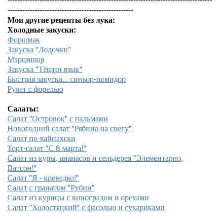
---------------------------------------------------
Мои другие рецепты без лука:
Холодные закуски:
Форшмак
Закуска "Лодочки"
Мэрцишор
Закуска "Тёщин язык"
Быстрая закуска... синьор-помидор
Рулет с форелью
Салаты:
Салат "Островок" с пальмами
Новогодний салат "Рябина на снегу"
Салат по-вайнахски
Торт-салат "С 8 марта!"
Салат из куры, ананасов и сельдерея "Элементарно,
Ватсон!"
Салат "Я - креведко!"
Салат с гранатом "Рубин"
Салат из курицы с виноградом и орехами
Салат "Холостяцкий" с фасолью и сухариками