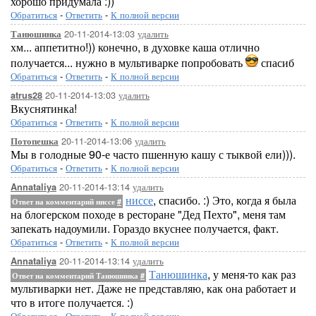
хорошо придумала :))
Обратиться
-
Ответить
-
К полной версии
20-11-2014-13:03
удалить
Танюшинка
хм... аппетитно!)) конечно, в духовке каша отлично
получается... нужно в мультиварке попробовать
спасиб
Обратиться
-
Ответить
-
К полной версии
20-11-2014-13:03
удалить
atrus28
Вкуснятинка!
Обратиться
-
Ответить
-
К полной версии
20-11-2014-13:06
удалить
Потопешка
Мы в голодные 90-е часто пшенную кашу с тыквой ели))).
Обратиться
-
Ответить
-
К полной версии
20-11-2014-13:14
удалить
Annataliya
ниссе
, спасибо. :) Это, когда я была
Ответ на комментарий ниссе
#
на блогерском походе в ресторане "Дед Пехто", меня там
запекать надоумили. Гораздо вкуснее получается, факт.
Обратиться
-
Ответить
-
К полной версии
20-11-2014-13:14
удалить
Annataliya
Танюшинка
, у меня-то как раз
Ответ на комментарий Танюшинка
#
мультиварки нет. Даже не представляю, как она работает и
что в итоге получается. :)
Обратиться
-
Ответить
-
К полной версии