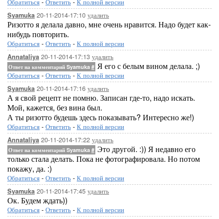
Обратиться
-
Ответить
-
К полной версии
20-11-2014-17:10
удалить
Syamuka
Ризотто я делала давно, мне очень нравится. Надо будет как-
нибудь повторить.
Обратиться
-
Ответить
-
К полной версии
20-11-2014-17:13
удалить
Annataliya
Я его с белым вином делала. ;)
Ответ на комментарий Syamuka
#
Обратиться
-
Ответить
-
К полной версии
20-11-2014-17:16
удалить
Syamuka
А я свой рецепт не помню. Записан где-то, надо искать.
Мой, кажется, без вина был.
А ты ризотто будешь здесь показывать? Интересно же!)
Обратиться
-
Ответить
-
К полной версии
20-11-2014-17:22
удалить
Annataliya
Это другой. :)) Я недавно его
Ответ на комментарий Syamuka
#
только стала делать. Пока не фотографировала. Но потом
покажу, да. :)
Обратиться
-
Ответить
-
К полной версии
20-11-2014-17:45
удалить
Syamuka
Ок. Будем ждать))
Обратиться
-
Ответить
-
К полной версии