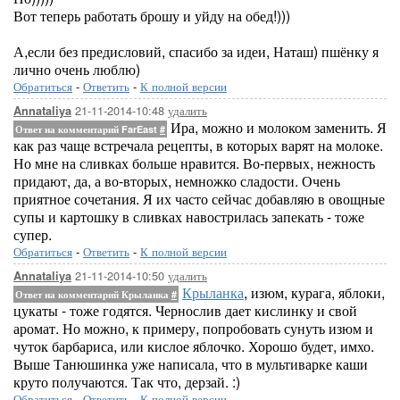
Вот теперь работать брошу и уйду на обед!)))
А,если без предисловий, спасибо за идеи, Наташ) пшёнку я
лично очень люблю)
Обратиться
-
Ответить
-
К полной версии
21-11-2014-10:48
удалить
Annataliya
Ира, можно и молоком заменить. Я
Ответ на комментарий FarEast
#
как раз чаще встречала рецепты, в которых варят на молоке.
Но мне на сливках больше нравится. Во-первых, нежность
придают, да, а во-вторых, немножко сладости. Очень
приятное сочетания. Я их часто сейчас добавляю в овощные
супы и картошку в сливках навострилась запекать - тоже
супер.
Обратиться
-
Ответить
-
К полной версии
21-11-2014-10:50
удалить
Annataliya
Крыланка
, изюм, курага, яблоки,
Ответ на комментарий Крыланка
#
цукаты - тоже годятся. Чернослив дает кислинку и свой
аромат. Но можно, к примеру, попробовать сунуть изюм и
чуток барбариса, или кислое яблочко. Хорошо будет, имхо.
Выше Танюшинка уже написала, что в мультиварке каши
круто получаются. Так что, дерзай. :)
Обратиться
-
Ответить
-
К полной версии