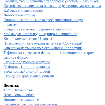
Кабачки, фаршированные творогом с укропом и базиликом
Картофельная запеканка на сковороде с оливками и с сыром
Кабачки в кляре с сыром
Лобио по-быстрому
Кролик в сметане - мое второе фирменное блюдо
Фаляфель
Оладьи из кабачков с укропом и ветчиной
Мое фирменное блюдо - курица в черносливе
Китайские пельмени Цзяоцзы
Низкокалорийные оладьи из тыквы "Солнышки"
Запеканка из тыквы по-мексикански "Хэллоуин"
Тефтели по-гречески в белом вине с лимоном и с сыром
Сырное фондю
Курица под грибным соусом
Отбивные с киви и ананасом
Рыба под майонезной шубой
Курица с сыром и апельсинами
Десерты:
Торт "Пища богов"
Персиковый коблер
Вишневое мороженое
Калачики с малиновым вареньем