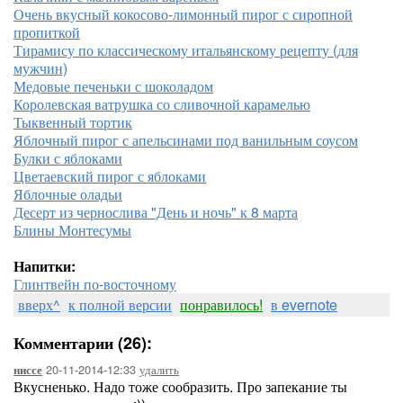
Очень вкусный кокосово-лимонный пирог с сиропной
пропиткой
Тирамису по классическому итальянскому рецепту (для
мужчин)
Медовые печеньки с шоколадом
Королевская ватрушка со сливочной карамелью
Тыквенный тортик
Яблочный пирог с апельсинами под ванильным соусом
Булки с яблоками
Цветаевский пирог с яблоками
Яблочные оладьи
Десерт из чернослива "День и ночь" к 8 марта
Блины Монтесумы
Напитки:
Глинтвейн по-восточному
вверх^
к полной версии
понравилось!
в evernote
Комментарии (26):
20-11-2014-12:33
удалить
ниссе
Вкусненько. Надо тоже сообразить. Про запекание ты