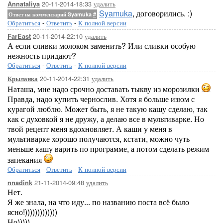
20-11-2014-18:33
удалить
Annataliya
Syamuka
, договорились. :)
Ответ на комментарий Syamuka
#
Обратиться
-
Ответить
-
К полной версии
20-11-2014-22:10
удалить
FarEast
А если сливки молоком заменить? Или сливки особую
нежность придают?
Обратиться
-
Ответить
-
К полной версии
20-11-2014-22:31
удалить
Крыланка
Наташа, мне надо срочно доставать тыкву из морозилки
Правда, надо купить чернослив. Хотя я больше изюм с
курагой люблю. Может быть, я не такую кашу сделаю, так
как с духовкой я не дружу, а делаю все в мультиварке. Но
твой рецепт меня вдохновляет. А каши у меня в
мультиварке хорошо получаются, кстати, можно чуть
меньше кашу варить по программе, а потом сделать режим
запекания
Обратиться
-
Ответить
-
К полной версии
21-11-2014-09:48
удалить
nnadink
Нет.
Я же знала, на что иду... по названию поста всё было
ясно!)))))))))))))
Но)))))