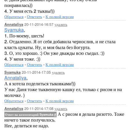
понравилась))
4. У меня есть 2 тыквы!))
Обратиться
-
Ответить
-
К полной версии
20-11-2014-16:57
удалить
Annataliya
Syamuka
,
1. По-моему, шесть!
2. Отдаленно. Я от себя добавила чернослив, и не стала
класть цукаты. Ну, и моя была без йогурта.
3. О, это хорошо. :) Он уже дважды всю съедал. :))
4. У меня тоже. :))
Обратиться
-
Ответить
-
К полной версии
20-11-2014-17:05
удалить
Syamuka
Annataliya
,
А я хотела поделиться тыковками!))
У нас Даня тоже тыквенную кашку ел, только с рисом и на
молочке. )
Обратиться
-
Ответить
-
К полной версии
20-11-2014-17:08
удалить
Annataliya
А с рисом я делала ризотто. Тоже
Ответ на комментарий Syamuka
#
ничего такое получилось.
Нее, делиться не надо.