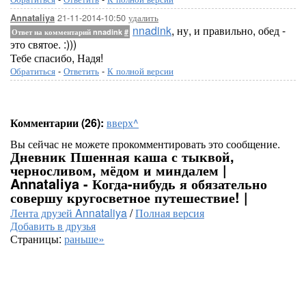
21-11-2014-10:50
удалить
Annataliya
nnadink
, ну, и правильно, обед -
Ответ на комментарий nnadink
#
это святое. :)))
Тебе спасибо, Надя!
Обратиться
-
Ответить
-
К полной версии
Комментарии (26):
вверх^
Вы сейчас не можете прокомментировать это сообщение.
Дневник Пшенная каша с тыквой,
черносливом, мёдом и миндалем |
Annataliya - Когда-нибудь я обязательно
совершу кругосветное путешествие! |
Лента друзей Annataliya
/
Полная версия
Добавить в друзья
Страницы:
раньше»