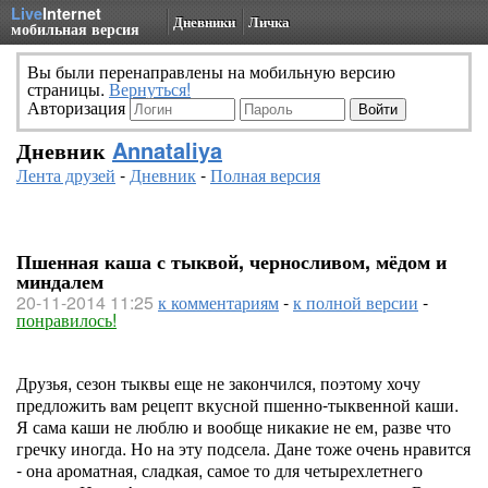
Live
Internet
Дневники
Личка
мобильная версия
Вы были перенаправлены на мобильную версию
страницы.
Вернуться!
Авторизация
Дневник
Annataliya
Лента друзей
-
Дневник
-
Полная версия
Пшенная каша с тыквой, черносливом, мёдом и
миндалем
20-11-2014 11:25
к комментариям
-
к полной версии
-
понравилось!
Друзья, сезон тыквы еще не закончился, поэтому хочу
предложить вам рецепт вкусной пшенно-тыквенной каши.
Я сама каши не люблю и вообще никакие не ем, разве что
гречку иногда. Но на эту подсела. Дане тоже очень нравится
- она ароматная, сладкая, самое то для четырехлетнего