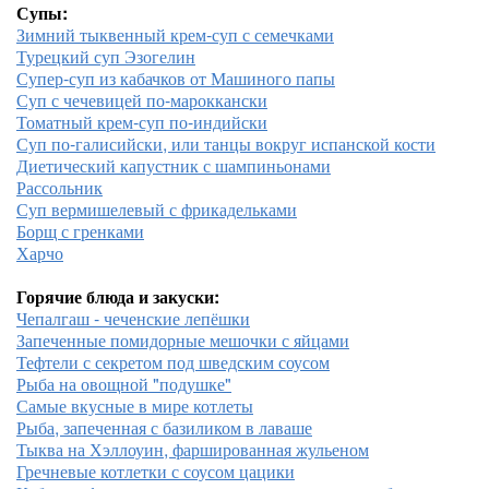
Супы:
Зимний тыквенный крем-суп с семечками
Турецкий суп Эзогелин
Супер-суп из кабачков от Машиного папы
Суп с чечевицей по-мароккански
Томатный крем-суп по-индийски
Суп по-галисийски, или танцы вокруг испанской кости
Диетический капустник с шампиньонами
Рассольник
Суп вермишелевый с фрикадельками
Борщ с гренками
Харчо
Горячие блюда и закуски:
Чепалгаш - чеченские лепёшки
Запеченные помидорные мешочки с яйцами
Тефтели с секретом под шведским соусом
Рыба на овощной "подушке"
Самые вкусные в мире котлеты
Рыба, запеченная с базиликом в лаваше
Тыква на Хэллоуин, фаршированная жульеном
Гречневые котлетки с соусом цацики